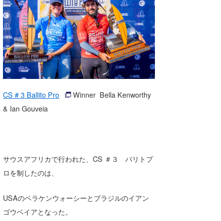
湘南
お知らせ
今月のプレゼント
千葉北
その他
伊豆
ルール＆How to
千葉南
VOTE!
大阪
CS # 3 Ballito Pro
Winner Bella Kenworthy
サーファーズ
& Ian Gouveia
四国
沖縄
サウスアフリカで行われた、CS ＃３ バリトプ
ロを制したのは、
USAのベラケンウォーシーとブラジルのイアン
ゴウベイアとなった。
ライター/寄稿メディア