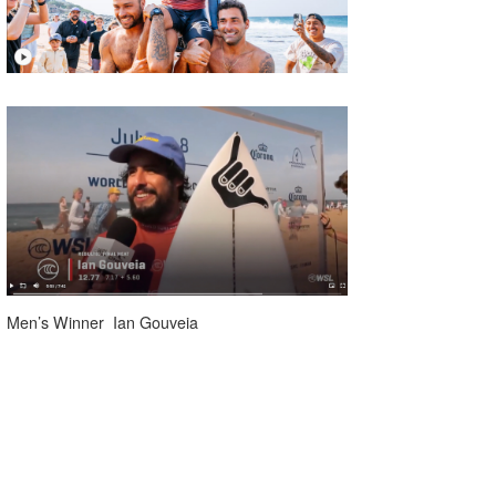
たっちー
ハンマー
まっきー
三輪予報士
小川予報士
上田純子
上條将美
Men’s Winner Ian Gouveia
唐澤予報士
SancheZ
ゴン
米山予報士