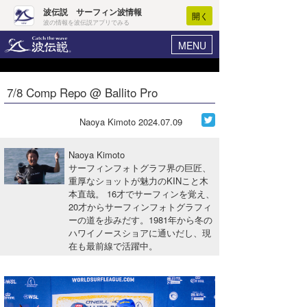
波伝説 サーフィン波情報
開く
波の情報を波伝説アプリでみる
MENU
ニュース
ヘルプ
マイホーム
7/8 Comp Repo @ Ballito Pro
Core Surf Japan
ログイン
コンテスト
Naoya Kimoto
2024.07.09
新規会員登録
ファッション/グッズ
Naoya Kimoto
波情報･概況
サーフィンフォトグラフ界の巨匠、
アート＆エンタメ
重厚なショットが魅力のKINこと木
波予想ツール
WAVE HUNTER
本直哉。 16才でサーフィンを覚え、
コラム
20才からサーフィンフォトグラフィ
気象情報
ーの道を歩みだす。1981年から冬の
ハワイノースショアに通いだし、現
トラベル
ニュース
在も最前線で活躍中。
ショップ情報
サーフィンエリアガイド
ショップ情報
ウラナミ
会員メニュー