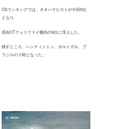
Core Surf Japan
CSランキングでは、オオハラヒロトが今回5位
となり、
メディア
Naoya Kimoto
波伝説アンバサダー/プロライダー
mitsuteru Kamio
SURFMEDIA
現在CTクォリファイ圏内の9位に浮上した。
波伝説スタッフ
Yasunari Inoue
Colors MAGAZINE
福島寿実子
残すところ、ハンティントン、ポルトガル、ブ
Yoshiyuki Obata
WAVAL
中浦“JET”章
☆加藤
波伝説
ラジルの３戦となった。
arukasvision
嵯峨明日香
+☆maki☆+
DELTA FORCE SURF
進士剛光
Aichan
CBA Films
田原啓江
chan-U
熊谷素子
植村未来
ECE
NOBUFUKU
G◎Da
大野”MAR”修聖
H