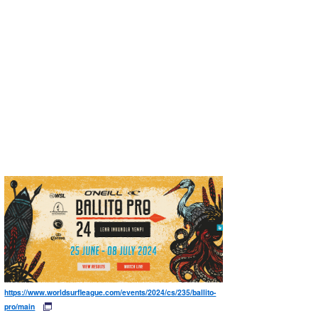
https://www.worldsurfleague.com/events/2024/cs/235/ballito-
pro/main