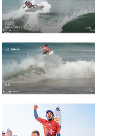
喜納海人
KID
KOBU
KY
MIN
mitz
OYZ
S.K
Soulman
VAGY
waka☆=
YUKI☆