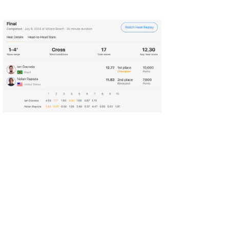
wanda
予報士 hiro.
banpaku
Mr.K
chappy
Romisea