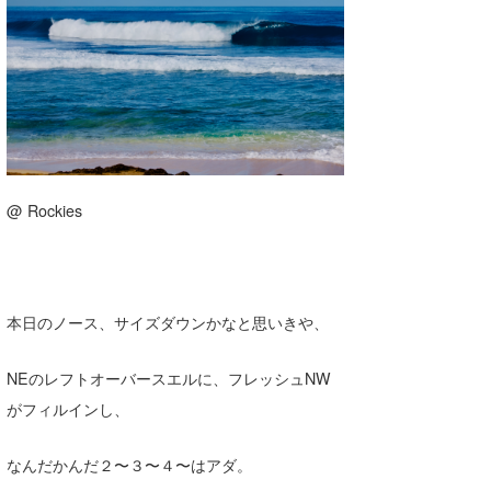
湘南
お知らせ
今月のプレゼント
千葉北
その他
伊豆
ルール＆How to
千葉南
VOTE!
大阪
@ Rockies
サーファーズ
四国
沖縄
本日のノース、サイズダウンかなと思いきや、
NEのレフトオーバースエルに、フレッシュNW
がフィルインし、
なんだかんだ２〜３〜４〜はアダ。
ライター/寄稿メディア