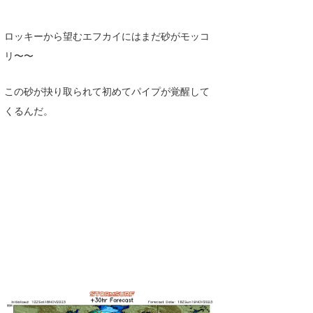
wanda
ロッキーから望むエフカイにはまだ砂がモッコ
予報士 hiro.
リ〜〜
banpaku
この砂が抉り取られて初めてパイプが覚醒して
Mr.K
くるんだ。
chappy
Romisea