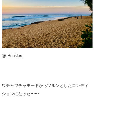
喜納海人
KID
KOBU
KY
MIN
@ Rockies
mitz
OYZ
S.K
ワチャワチャモードからツルンとしたコンディ
Soulman
ションになった〜〜
VAGY
waka☆=
YUKI☆