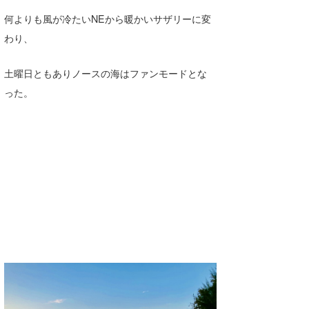
Core Surf Japan
何よりも風が冷たいNEから暖かいサザリーに変
わり、
メディア
Naoya Kimoto
波伝説アンバサダー/プロライダー
mitsuteru Kamio
SURFMEDIA
土曜日ともありノースの海はファンモードとな
った。
波伝説スタッフ
Yasunari Inoue
Colors MAGAZINE
福島寿実子
Yoshiyuki Obata
WAVAL
中浦“JET”章
☆加藤
波伝説
arukasvision
嵯峨明日香
+☆maki☆+
DELTA FORCE SURF
進士剛光
Aichan
CBA Films
田原啓江
chan-U
熊谷素子
植村未来
ECE
NOBUFUKU
G◎Da
大野”MAR”修聖
H