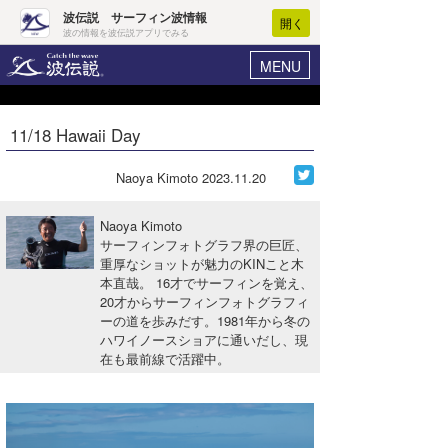
波伝説 サーフィン波情報
開く
波の情報を波伝説アプリでみる
MENU
ニュース
ヘルプ
マイホーム
11/18 Hawaii Day
Core Surf Japan
ログイン
コンテスト
Naoya Kimoto
2023.11.20
新規会員登録
ファッション/グッズ
Naoya Kimoto
波情報･概況
サーフィンフォトグラフ界の巨匠、
アート＆エンタメ
重厚なショットが魅力のKINこと木
波予想ツール
WAVE HUNTER
本直哉。 16才でサーフィンを覚え、
コラム
20才からサーフィンフォトグラフィ
気象情報
ーの道を歩みだす。1981年から冬の
ハワイノースショアに通いだし、現
トラベル
ニュース
在も最前線で活躍中。
ショップ情報
サーフィンエリアガイド
ショップ情報
ウラナミ
会員メニュー