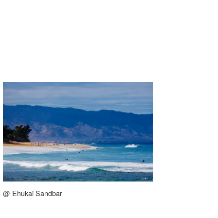
たっちー
ハンマー
まっきー
三輪予報士
小川予報士
上田純子
上條将美
唐澤予報士
SancheZ
@ Ehukai Sandbar
ゴン
米山予報士