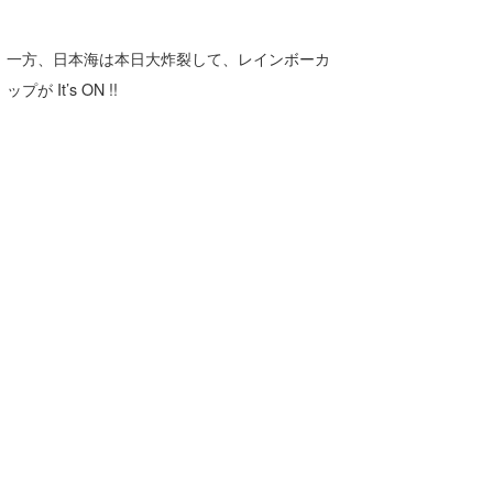
一方、日本海は本日大炸裂して、レインボーカ
ップが It’s ON !!