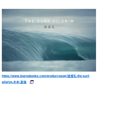
https://www.buenobooks.com/product-page/波巡礼-the-surf-
pilgrim-木本-直哉