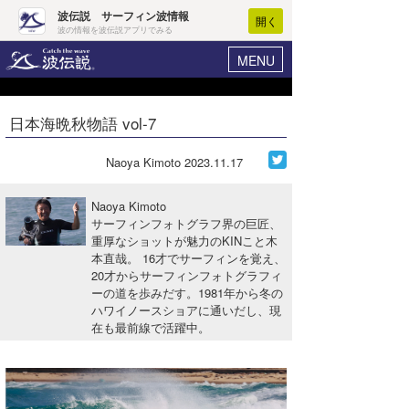
波伝説 サーフィン波情報
開く
波の情報を波伝説アプリでみる
MENU
ニュース
ヘルプ
マイホーム
日本海晩秋物語 vol-7
Core Surf Japan
ログイン
コンテスト
Naoya Kimoto
2023.11.17
新規会員登録
ファッション/グッズ
Naoya Kimoto
波情報･概況
サーフィンフォトグラフ界の巨匠、
アート＆エンタメ
重厚なショットが魅力のKINこと木
波予想ツール
WAVE HUNTER
本直哉。 16才でサーフィンを覚え、
コラム
20才からサーフィンフォトグラフィ
気象情報
ーの道を歩みだす。1981年から冬の
ハワイノースショアに通いだし、現
トラベル
ニュース
在も最前線で活躍中。
ショップ情報
サーフィンエリアガイド
ショップ情報
ウラナミ
会員メニュー