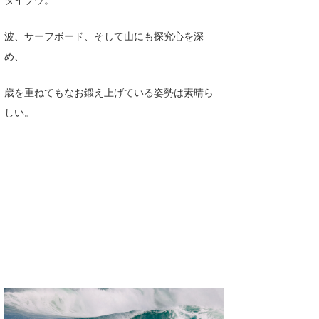
Core Surf Japan
波、サーフボード、そして山にも探究心を深
メディア
Naoya Kimoto
め、
波伝説アンバサダー/プロライダー
mitsuteru Kamio
SURFMEDIA
歳を重ねてもなお鍛え上げている姿勢は素晴ら
波伝説スタッフ
Yasunari Inoue
Colors MAGAZINE
福島寿実子
しい。
Yoshiyuki Obata
WAVAL
中浦“JET”章
☆加藤
波伝説
arukasvision
嵯峨明日香
+☆maki☆+
DELTA FORCE SURF
進士剛光
Aichan
CBA Films
田原啓江
chan-U
熊谷素子
植村未来
ECE
NOBUFUKU
G◎Da
大野”MAR”修聖
H