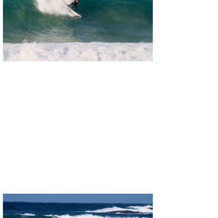
たっちー
ハンマー
まっきー
三輪予報士
小川予報士
上田純子
上條将美
唐澤予報士
SancheZ
ゴン
米山予報士