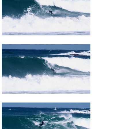
wanda
予報士 hiro.
banpaku
Mr.K
chappy
Romisea