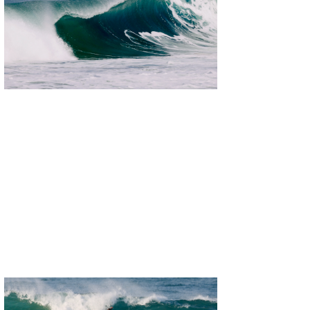
喜納海人
KID
KOBU
KY
MIN
mitz
OYZ
S.K
Soulman
VAGY
waka☆=
YUKI☆