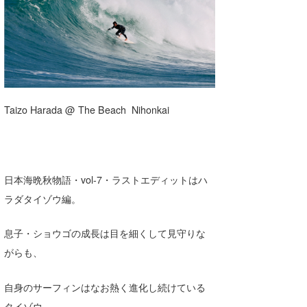
湘南
お知らせ
今月のプレゼント
千葉北
その他
伊豆
ルール＆How to
千葉南
VOTE!
Taizo Harada @ The Beach Nihonkai
大阪
サーファーズ
四国
日本海晩秋物語・vol-7・ラストエディットはハ
沖縄
ラダタイゾウ編。
息子・ショウゴの成長は目を細くして見守りな
がらも、
自身のサーフィンはなお熱く進化し続けている
ライター/寄稿メディア
タイゾウ。