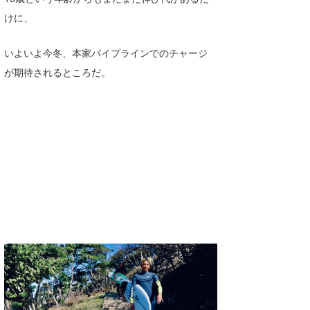
MIN
けに、
mitz
いよいよ今冬、本家パイプラインでのチャージ
OYZ
が期待されるところだ。
S.K
Soulman
VAGY
waka☆=
YUKI☆
たっちー
ハンマー
まっきー