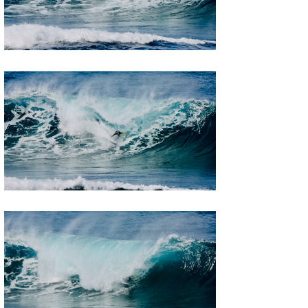
Mr.K
chappy
Romisea