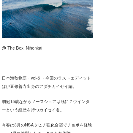
湘南
お知らせ
今月のプレゼント
千葉北
その他
伊豆
ルール＆How to
千葉南
VOTE!
@ The Box Nihonkai
大阪
サーファーズ
四国
沖縄
日本海秋物語・vol-5 ・今回のラストエディット
は伊豆修善寺出身のアダチカイセイ編。
ライター/寄稿メディア
Core Surf Japan
弱冠15歳ながらノースショアは既に７ウインタ
メディア
Naoya Kimoto
ーという経歴を持つカイセイ君。
波伝説アンバサダー/プロライダー
mitsuteru Kamio
SURFMEDIA
今春は3月のNSAタヒチ強化合宿でチョポを経験
波伝説スタッフ