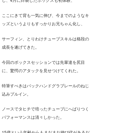
し、4月に炸裂したボックスも初体験、
Yasunari Inoue
Colors MAGAZINE
福島寿実子
Yoshiyuki Obata
WAVAL
中浦“JET”章
☆加藤
波伝説
ここにきて背も一気に伸び、今までのようなキ
ッズというよりもすっかりお兄ちゃん化し、
arukasvision
嵯峨明日香
+☆maki☆+
DELTA FORCE SURF
進士剛光
Aichan
サーフィン、とりわけチューブスキルは格段の
成長を遂げてきた。
CBA Films
田原啓江
chan-U
熊谷素子
植村未来
ECE
今回のボックスセッションでは先輩達を尻目
に、驚愕のアタックを見せつけてくれた。
NOBUFUKU
G◎Da
特筆すべきはバックハンドグラブレールのねじ
大野”MAR”修聖
H
込みプルイン。
喜納海人
KID
ノースでタヒチで培ったチューブにへばりつく
KOBU
パフォーマンスは清々しかった。
KY
15歳という年齢からもまだまだ伸び代があるだ