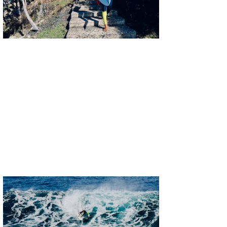
三輪予報士
小川予報士
上田純子
上條将美
唐澤予報士
SancheZ
ゴン
米山予報士
wanda
予報士 hiro.
banpaku