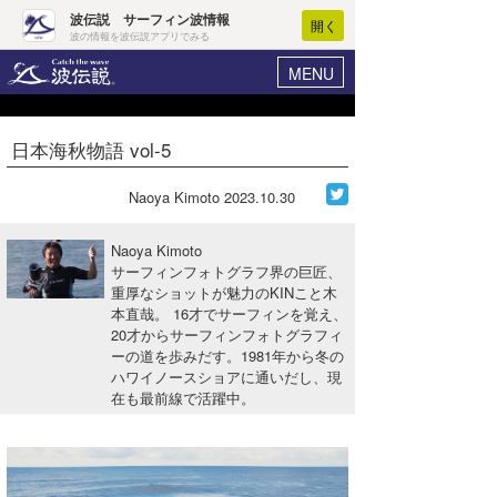
波伝説 サーフィン波情報
開く
波の情報を波伝説アプリでみる
MENU
ニュース
ヘルプ
マイホーム
日本海秋物語 vol-5
Core Surf Japan
ログイン
コンテスト
Naoya Kimoto
2023.10.30
新規会員登録
ファッション/グッズ
Naoya Kimoto
波情報･概況
サーフィンフォトグラフ界の巨匠、
アート＆エンタメ
重厚なショットが魅力のKINこと木
波予想ツール
WAVE HUNTER
本直哉。 16才でサーフィンを覚え、
コラム
20才からサーフィンフォトグラフィ
気象情報
ーの道を歩みだす。1981年から冬の
ハワイノースショアに通いだし、現
トラベル
ニュース
在も最前線で活躍中。
ショップ情報
サーフィンエリアガイド
ショップ情報
ウラナミ
会員メニュー