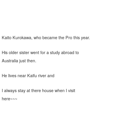
wanda
予報士 hiro.
banpaku
Kaito Kurokawa, who became the Pro this year.
Mr.K
His older sister went for a study abroad to
chappy
Australia just then.
Romisea
He lives near Kaifu river and
I always stay at there house when I visit
here~~~