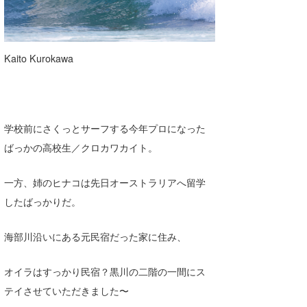
たっちー
ハンマー
Kaito Kurokawa
まっきー
三輪予報士
学校前にさくっとサーフする今年プロになった
小川予報士
ばっかの高校生／クロカワカイト。
上田純子
一方、姉のヒナコは先日オーストラリアへ留学
上條将美
したばっかりだ。
唐澤予報士
海部川沿いにある元民宿だった家に住み、
SancheZ
オイラはすっかり民宿？黒川の二階の一間にス
ゴン
テイさせていただきました〜
米山予報士