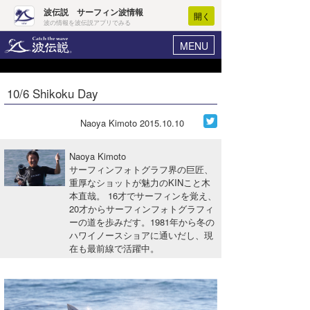
波伝説 サーフィン波情報
開く
波の情報を波伝説アプリでみる
MENU
ニュース
ヘルプ
マイホーム
10/6 Shikoku Day
Core Surf Japan
ログイン
コンテスト
Naoya Kimoto
2015.10.10
新規会員登録
ファッション/グッズ
Naoya Kimoto
波情報･概況
サーフィンフォトグラフ界の巨匠、
アート＆エンタメ
重厚なショットが魅力のKINこと木
波予想ツール
WAVE HUNTER
本直哉。 16才でサーフィンを覚え、
コラム
20才からサーフィンフォトグラフィ
気象情報
ーの道を歩みだす。1981年から冬の
ハワイノースショアに通いだし、現
トラベル
ニュース
在も最前線で活躍中。
ショップ情報
サーフィンエリアガイド
ショップ情報
ウラナミ
会員メニュー