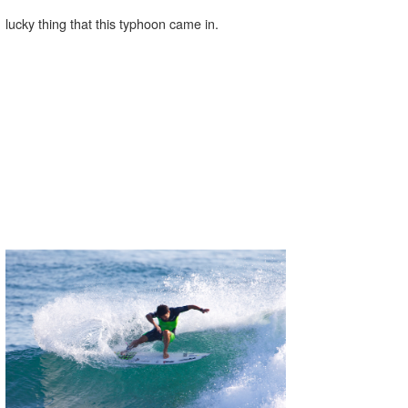
喜納海人
KID
lucky thing that this typhoon came in.
KOBU
KY
MIN
mitz
OYZ
S.K
Soulman
VAGY
waka☆=
YUKI☆