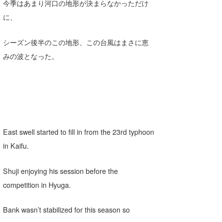
今季はあまり河口の地形が決まらなかっただけ
Core Surf Japan
に、
メディア
Naoya Kimoto
シーズン後半のこの地形、この台風はまさに恵
波伝説アンバサダー/プロライダー
mitsuteru Kamio
SURFMEDIA
みの波となった。
波伝説スタッフ
Yasunari Inoue
Colors MAGAZINE
福島寿実子
Yoshiyuki Obata
WAVAL
中浦“JET”章
☆加藤
波伝説
arukasvision
嵯峨明日香
+☆maki☆+
East swell started to fill in from the 23rd typhoon
DELTA FORCE SURF
進士剛光
Aichan
in Kaifu.
CBA Films
田原啓江
chan-U
Shuji enjoying his session before the
熊谷素子
植村未来
ECE
competition in Hyuga.
NOBUFUKU
G◎Da
Bank wasn’t stabilized for this season so
大野”MAR”修聖
H