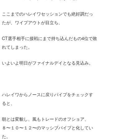
たっちー
ここまでのハレイワセッションでも絶好調だっ
ハンマー
たが、ワイプアウトが目立ち、
まっきー
CT選手相手に接戦にまで持ち込んだもの4位で敗
れてしまった。
三輪予報士
小川予報士
いよいよ明日がファイナルデイとなる見込み。
上田純子
上條将美
ハレイワからノースに戻りパイプをチェックす
唐澤予報士
ると、
SancheZ
朝とは変貌し、風もトレードのオフショア、
ゴン
８〜１０〜１２〜のマッシブパイプと化してい
米山予報士
た。