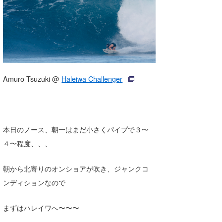
湘南
お知らせ
今月のプレゼント
千葉北
その他
伊豆
ルール＆How to
千葉南
VOTE!
Amuro Tsuzuki @
Haleiwa Challenger
大阪
サーファーズ
四国
本日のノース、朝一はまだ小さくパイプで３〜
沖縄
４〜程度、、、
朝から北寄りのオンショアが吹き、ジャンクコ
ンディションなので
まずはハレイワへ〜〜〜
ライター/寄稿メディア