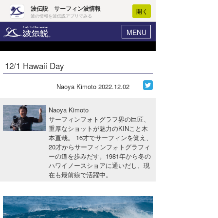
波伝説 サーフィン波情報
開く
波の情報を波伝説アプリでみる
MENU
ニュース
ヘルプ
マイホーム
12/1 Hawaii Day
Core Surf Japan
ログイン
コンテスト
Naoya Kimoto
2022.12.02
新規会員登録
ファッション/グッズ
Naoya Kimoto
波情報･概況
サーフィンフォトグラフ界の巨匠、
アート＆エンタメ
重厚なショットが魅力のKINこと木
波予想ツール
WAVE HUNTER
本直哉。 16才でサーフィンを覚え、
コラム
20才からサーフィンフォトグラフィ
気象情報
ーの道を歩みだす。1981年から冬の
ハワイノースショアに通いだし、現
トラベル
ニュース
在も最前線で活躍中。
ショップ情報
サーフィンエリアガイド
ショップ情報
ウラナミ
会員メニュー