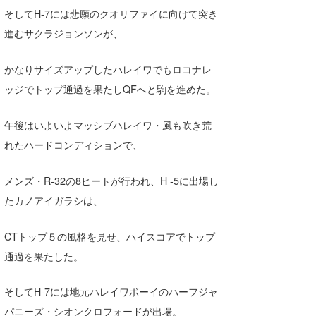
そしてH-7には悲願のクオリファイに向けて突き
喜納海人
KID
進むサクラジョンソンが、
KOBU
かなりサイズアップしたハレイワでもロコナレ
KY
ッジでトップ通過を果たしQFへと駒を進めた。
MIN
午後はいよいよマッシブハレイワ・風も吹き荒
mitz
れたハードコンディションで、
OYZ
メンズ・R-32の8ヒートが行われ、H -5に出場し
S.K
たカノアイガラシは、
Soulman
CTトップ５の風格を見せ、ハイスコアでトップ
VAGY
通過を果たした。
waka☆=
そしてH-7には地元ハレイワボーイのハーフジャ
YUKI☆
パニーズ・シオンクロフォードが出場。