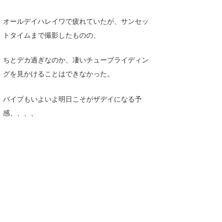
wanda
オールデイハレイワで疲れていたが、サンセッ
トタイムまで撮影したものの、
予報士 hiro.
banpaku
ちとデカ過ぎなのか、凄いチューブライディン
グを見かけることはできなかった。
Mr.K
chappy
パイプもいよいよ明日こそがザデイになる予
感、、、、
Romisea