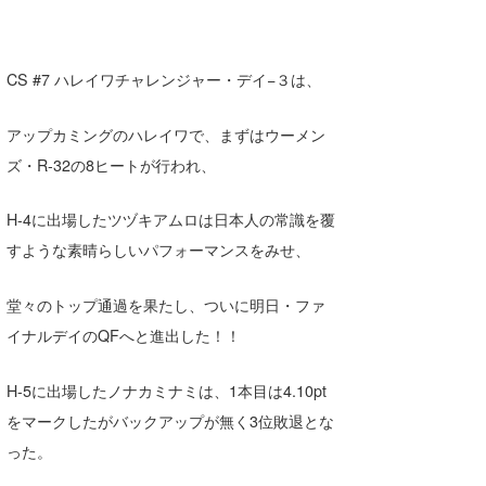
Core Surf Japan
メディア
Naoya Kimoto
CS #7 ハレイワチャレンジャー・デイ−３は、
波伝説アンバサダー/プロライダー
mitsuteru Kamio
SURFMEDIA
アップカミングのハレイワで、まずはウーメン
波伝説スタッフ
Yasunari Inoue
Colors MAGAZINE
福島寿実子
ズ・R-32の8ヒートが行われ、
Yoshiyuki Obata
WAVAL
中浦“JET”章
☆加藤
波伝説
H-4に出場したツヅキアムロは日本人の常識を覆
arukasvision
嵯峨明日香
+☆maki☆+
すような素晴らしいパフォーマンスをみせ、
DELTA FORCE SURF
進士剛光
Aichan
堂々のトップ通過を果たし、ついに明日・ファ
イナルデイのQFへと進出した！！
CBA Films
田原啓江
chan-U
熊谷素子
植村未来
ECE
H-5に出場したノナカミナミは、1本目は4.10pt
をマークしたがバックアップが無く3位敗退とな
NOBUFUKU
G◎Da
った。
大野”MAR”修聖
H