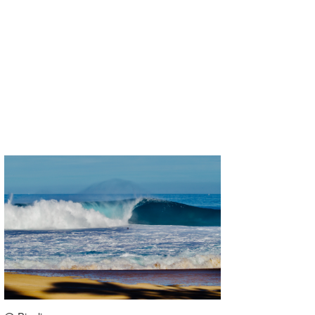
喜納海人
KID
KOBU
KY
MIN
mitz
OYZ
S.K
Soulman
VAGY
waka☆=
YUKI☆