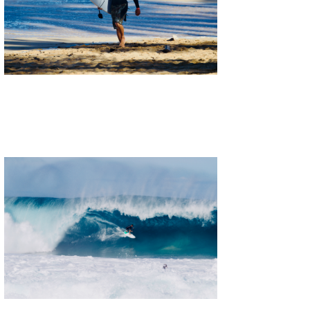
wanda
予報士 hiro.
banpaku
Mr.K
chappy
Romisea