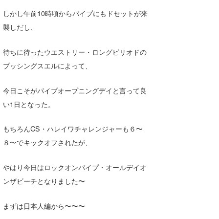
Core Surf Japan
しかし午前10時頃からパイプにもドセットが来
襲しだし、
メディア
Naoya Kimoto
波伝説アンバサダー/プロライダー
mitsuteru Kamio
SURFMEDIA
待ちに待ったウエストリー・ロングピリオドの
プッシングスエルによって、
波伝説スタッフ
Yasunari Inoue
Colors MAGAZINE
福島寿実子
今日こそがパイプオープニングデイと言って良
Yoshiyuki Obata
WAVAL
中浦“JET”章
☆加藤
波伝説
い1日となった。
arukasvision
嵯峨明日香
+☆maki☆+
もちろんCS・ハレイワチャレンジャーも６〜
DELTA FORCE SURF
進士剛光
Aichan
８〜でキックオフされたが、
CBA Films
田原啓江
chan-U
やはり今日はロックオンパイプ・オールデイオ
熊谷素子
植村未来
ECE
ンザビーチとなりました〜
NOBUFUKU
G◎Da
まずは日本人編から〜〜〜
大野”MAR”修聖
H