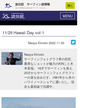
波伝説 サーフィン波情報
開く
波の情報を波伝説アプリでみる
MENU
ニュース
ヘルプ
マイホーム
11/29 Hawaii Day vol-1
Core Surf Japan
ログイン
コンテスト
Naoya Kimoto
2022.11.30
新規会員登録
ファッション/グッズ
Naoya Kimoto
波情報･概況
サーフィンフォトグラフ界の巨匠、
アート＆エンタメ
重厚なショットが魅力のKINこと木
波予想ツール
WAVE HUNTER
本直哉。 16才でサーフィンを覚え、
コラム
20才からサーフィンフォトグラフィ
気象情報
ーの道を歩みだす。1981年から冬の
ハワイノースショアに通いだし、現
トラベル
ニュース
在も最前線で活躍中。
ショップ情報
サーフィンエリアガイド
ショップ情報
ウラナミ
会員メニュー