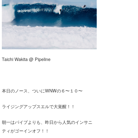
湘南
お知らせ
今月のプレゼント
千葉北
その他
伊豆
ルール＆How to
千葉南
VOTE!
大阪
Taichi Wakita @ Pipeline
サーファーズ
四国
沖縄
本日のノース、ついにWNWの６〜１０〜
ライジングアップスエルで大覚醒！！
朝一はパイプよりも、昨日から人気のインサニ
ティがゴーインオフ！！
ライター/寄稿メディア