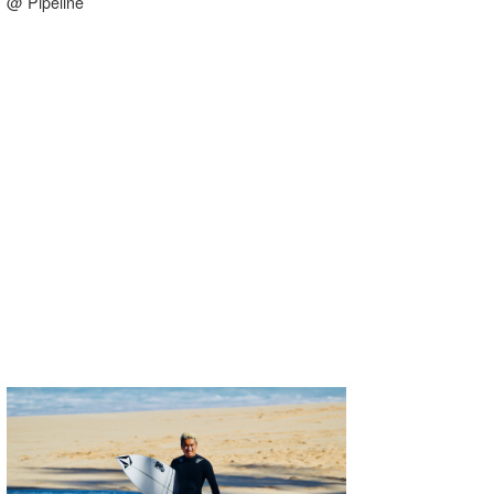
@ Pipeline
たっちー
ハンマー
まっきー
三輪予報士
小川予報士
上田純子
上條将美
唐澤予報士
SancheZ
ゴン
米山予報士