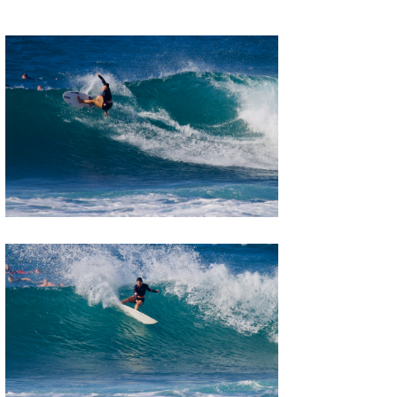
MIN
mitz
OYZ
S.K
Soulman
VAGY
waka☆=
YUKI☆
たっちー
ハンマー
まっきー