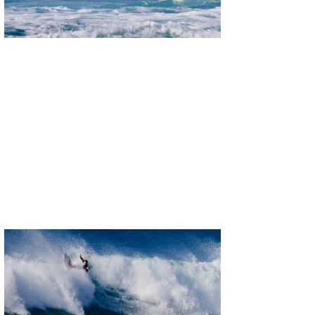
Mr.K
chappy
Romisea