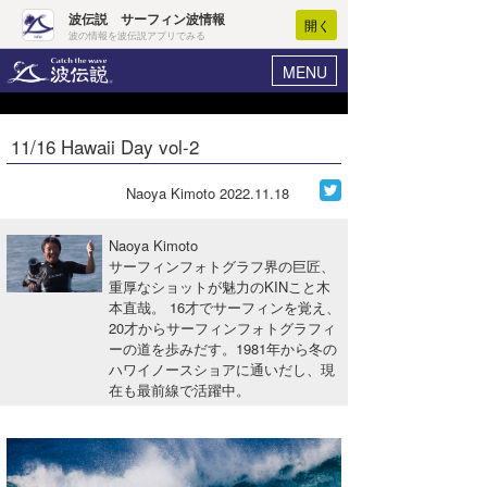
波伝説 サーフィン波情報
開く
波の情報を波伝説アプリでみる
MENU
ニュース
ヘルプ
マイホーム
11/16 Hawaii Day vol-2
Core Surf Japan
ログイン
コンテスト
Naoya Kimoto
2022.11.18
新規会員登録
ファッション/グッズ
Naoya Kimoto
波情報･概況
サーフィンフォトグラフ界の巨匠、
アート＆エンタメ
重厚なショットが魅力のKINこと木
波予想ツール
WAVE HUNTER
本直哉。 16才でサーフィンを覚え、
コラム
20才からサーフィンフォトグラフィ
気象情報
ーの道を歩みだす。1981年から冬の
ハワイノースショアに通いだし、現
トラベル
ニュース
在も最前線で活躍中。
ショップ情報
サーフィンエリアガイド
ショップ情報
ウラナミ
会員メニュー