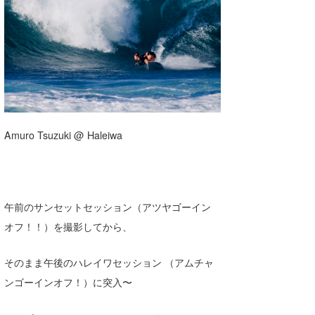
湘南
お知らせ
今月のプレゼント
千葉北
その他
伊豆
ルール＆How to
千葉南
VOTE!
大阪
Amuro Tsuzuki @ Haleiwa
サーファーズ
四国
沖縄
ライター/寄稿メディア
午前のサンセットセッション（アツヤゴーイン
オフ！！）を撮影してから、
Core Surf Japan
メディア
Naoya Kimoto
そのまま午後のハレイワセッション （アムチャ
ンゴーインオフ！）に突入〜
波伝説アンバサダー/プロライダー
mitsuteru Kamio
SURFMEDIA
波伝説スタッフ