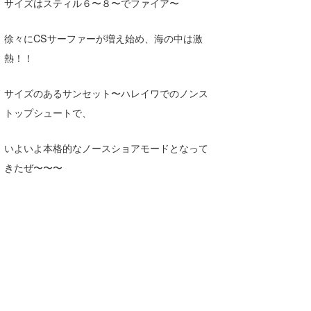
Yasunari Inoue
Colors MAGAZINE
福島寿実子
サイズはスティル６〜８〜でファイア〜
Yoshiyuki Obata
WAVAL
中浦“JET”章
☆加藤
波伝説
徐々にCSサーファーが増え始め、海の中は激
熱！！
arukasvision
嵯峨明日香
+☆maki☆+
DELTA FORCE SURF
進士剛光
Aichan
サイズのあるサンセット〜ハレイワでのノンス
トップシュートで、
CBA Films
田原啓江
chan-U
熊谷素子
植村未来
ECE
いよいよ本格的なノースショアモードとなって
きたぜ〜〜〜
NOBUFUKU
G◎Da
大野”MAR”修聖
H
喜納海人
KID
KOBU
KY