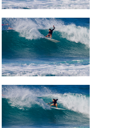
三輪予報士
小川予報士
上田純子
上條将美
唐澤予報士
SancheZ
ゴン
米山予報士
wanda
予報士 hiro.
banpaku