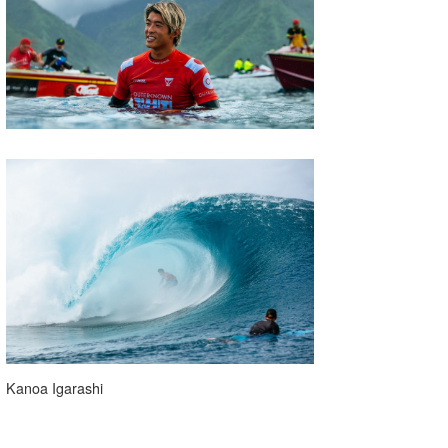
wanda
予報士 hiro.
banpaku
Mr.K
chappy
Romisea
Kanoa Igarashi