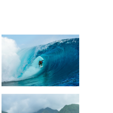
たっちー
ハンマー
まっきー
三輪予報士
小川予報士
上田純子
上條将美
唐澤予報士
SancheZ
ゴン
米山予報士