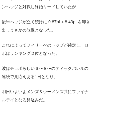
ンヘッジと対戦し終始リードしていたが、
喜納海人
KID
KOBU
後半ヘッジが立て続けに 9.87pt + 8.43pt を叩き
出しまさかの敗退となった。
KY
MIN
これによってフィリーぺのトップが確定し、ロ
ボはランキング２位となった。
mitz
OYZ
波はチョポらしい６〜８〜のティックバレルの
連続で見応えある1日となり、
S.K
明日いよいよメンズ＆ウーメンズ共にファイナ
Soulman
ルデイとなる見込みだ。
VAGY
waka☆=
YUKI☆