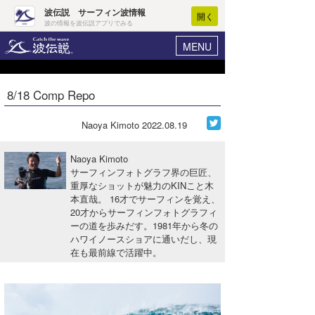
波伝説 サーフィン波情報
開く
波の情報を波伝説アプリでみる
MENU
ニュース
ヘルプ
マイホーム
8/18 Comp Repo
Core Surf Japan
ログイン
コンテスト
Naoya Kimoto
2022.08.19
新規会員登録
ファッション/グッズ
Naoya Kimoto
波情報･概況
サーフィンフォトグラフ界の巨匠、
アート＆エンタメ
重厚なショットが魅力のKINこと木
波予想ツール
WAVE HUNTER
本直哉。 16才でサーフィンを覚え、
コラム
20才からサーフィンフォトグラフィ
気象情報
ーの道を歩みだす。1981年から冬の
ハワイノースショアに通いだし、現
トラベル
ニュース
在も最前線で活躍中。
ショップ情報
サーフィンエリアガイド
ショップ情報
ウラナミ
会員メニュー