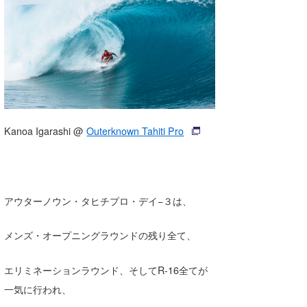
湘南
お知らせ
今月のプレゼント
千葉北
その他
伊豆
ルール＆How to
千葉南
VOTE!
大阪
Kanoa Igarashi @
Outerknown Tahiti Pro
サーファーズ
四国
沖縄
アウターノウン・タヒチプロ・デイ−３は、
メンズ・オープニングラウンドの残り全て、
エリミネーションラウンド、そしてR-16全てが
一気に行われ、
ライター/寄稿メディア