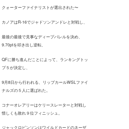
Core Surf Japan
クォーターファイナリストが選出された〜
メディア
Naoya Kimoto
カノアはR-16でジャドソンアンドレと対戦し、
波伝説アンバサダー/プロライダー
mitsuteru Kamio
SURFMEDIA
最後の最後で見事なディープバレルを決め、
波伝説スタッフ
Yasunari Inoue
Colors MAGAZINE
福島寿実子
9.70ptを叩き出し逆転、
Yoshiyuki Obata
WAVAL
中浦“JET”章
☆加藤
波伝説
QFに勝ち進んだことによって、ランキングトッ
arukasvision
嵯峨明日香
+☆maki☆+
プ５が決定し、
DELTA FORCE SURF
進士剛光
Aichan
9月8日から行われる、リップカールWSLファイ
CBA Films
田原啓江
chan-U
ナルズの５人に選ばれた。
熊谷素子
植村未来
ECE
コナーオレアリーはケリースレーターと対戦し
惜しくも敗れ９位フィニッシュ。
NOBUFUKU
G◎Da
大野”MAR”修聖
H
ジャックロビンソンはワイルドカードのネーザ