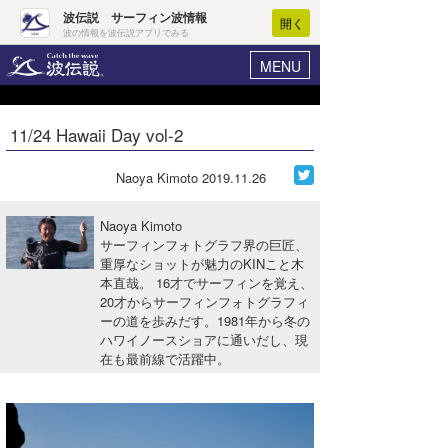
波伝説 サーフィン波情報
開く
波の情報を波伝説アプリでみる
MENU
ニュース
ヘルプ
マイホーム
11/24 Hawaii Day vol-2
Core Surf Japan
ログイン
コンテスト
Naoya Kimoto
2019.11.26
新規会員登録
ファッション/グッズ
Naoya Kimoto
波情報･概況
サーフィンフォトグラフ界の巨匠、
アート＆エンタメ
重厚なショットが魅力のKINこと木
波予想ツール
WAVE HUNTER
本直哉。 16才でサーフィンを覚え、
コラム
20才からサーフィンフォトグラフィ
気象情報
ーの道を歩みだす。1981年から冬の
ハワイノースショアに通いだし、現
トラベル
ニュース
在も最前線で活躍中。
ショップ情報
サーフィンエリアガイド
ショップ情報
ウラナミ
会員メニュー