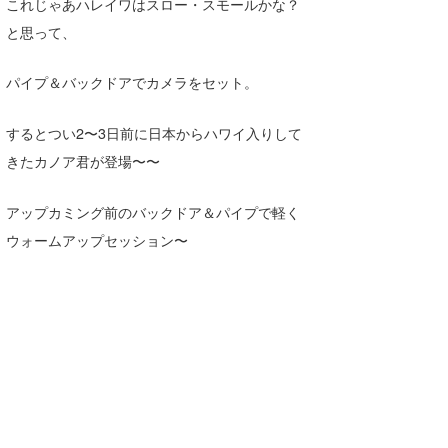
これじゃあハレイワはスロー・スモールかな？
Core Surf Japan
と思って、
メディア
Naoya Kimoto
パイプ＆バックドアでカメラをセット。
波伝説アンバサダー/プロライダー
mitsuteru Kamio
SURFMEDIA
するとつい2〜3日前に日本からハワイ入りして
波伝説スタッフ
Yasunari Inoue
Colors MAGAZINE
福島寿実子
きたカノア君が登場〜〜
Yoshiyuki Obata
WAVAL
中浦“JET”章
☆加藤
波伝説
アップカミング前のバックドア＆パイプで軽く
arukasvision
嵯峨明日香
+☆maki☆+
ウォームアップセッション〜
DELTA FORCE SURF
進士剛光
Aichan
CBA Films
田原啓江
chan-U
熊谷素子
植村未来
ECE
NOBUFUKU
G◎Da
大野”MAR”修聖
H