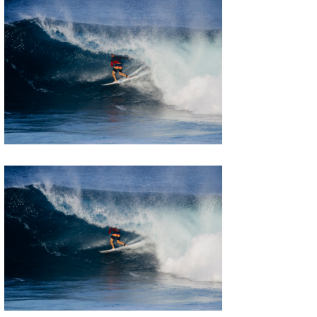
wanda
予報士 hiro.
banpaku
Mr.K
chappy
Romisea