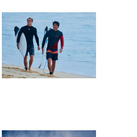
喜納海人
KID
KOBU
KY
MIN
mitz
OYZ
S.K
Soulman
VAGY
waka☆=
YUKI☆