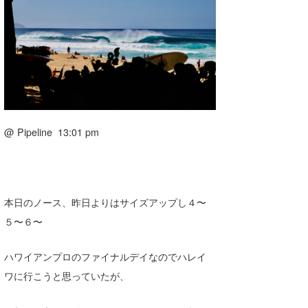
湘南
お知らせ
今月のプレゼント
千葉北
その他
伊豆
ルール＆How to
千葉南
VOTE!
大阪
@ Pipeline 13:01 pm
サーファーズ
四国
沖縄
本日のノース、昨日よりはサイズアップし４〜
５〜６〜
ハワイアンプロのファイナルデイなのでハレイ
ワに行こうと思っていたが、
ライター/寄稿メディア