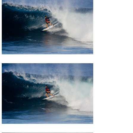
たっちー
ハンマー
まっきー
三輪予報士
小川予報士
上田純子
上條将美
唐澤予報士
SancheZ
ゴン
米山予報士