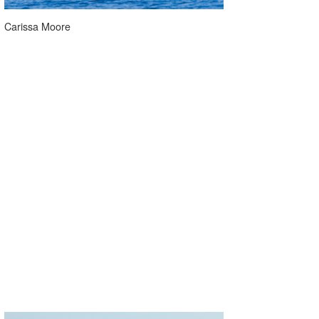
たっちー
Carissa Moore
ハンマー
まっきー
三輪予報士
小川予報士
上田純子
上條将美
唐澤予報士
SancheZ
ゴン
米山予報士