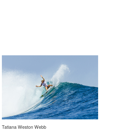
Core Surf Japan
メディア
Naoya Kimoto
波伝説アンバサダー/プロライダー
mitsuteru Kamio
SURFMEDIA
波伝説スタッフ
Yasunari Inoue
Colors MAGAZINE
福島寿実子
Yoshiyuki Obata
WAVAL
中浦“JET”章
☆加藤
波伝説
arukasvision
嵯峨明日香
+☆maki☆+
DELTA FORCE SURF
進士剛光
Aichan
CBA Films
田原啓江
chan-U
熊谷素子
植村未来
ECE
NOBUFUKU
G◎Da
Tatiana Weston Webb
大野”MAR”修聖
H