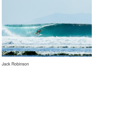
wanda
予報士 hiro.
banpaku
Mr.K
chappy
Jack Robinson
Romisea