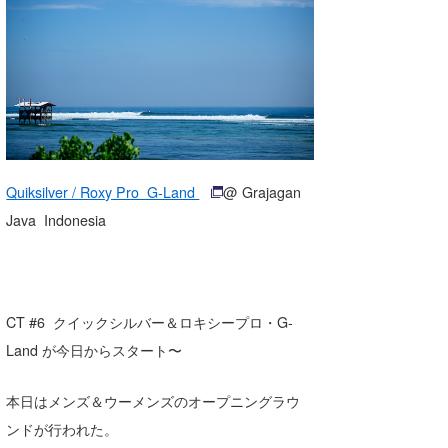
湘南
お知らせ
今月のプレゼント
千葉北
その他
伊豆
ルール＆How to
千葉南
VOTE!
大阪
Quiksilver / Roxy Pro G-Land
@ Grajagan
サーファーズ
Java Indonesia
四国
沖縄
CT #6 クイックシルバー＆ロキシープロ・G-
Land が今日からスタート〜
本日はメンズ＆ウーメンズのオープニングラウ
ンドが行われた。
ライター/寄稿メディア