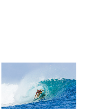
喜納海人
KID
KOBU
KY
MIN
mitz
OYZ
S.K
Soulman
VAGY
waka☆=
YUKI☆