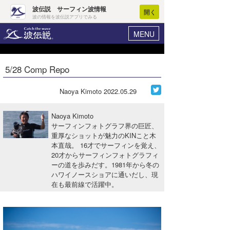
波伝説 サーフィン波情報
開く
波の情報を波伝説アプリでみる
MENU
ニュース
ヘルプ
マイホーム
5/28 Comp Repo
Core Surf Japan
ログイン
コンテスト
Naoya Kimoto
2022.05.29
新規会員登録
ファッション/グッズ
Naoya Kimoto
波情報･概況
サーフィンフォトグラフ界の巨匠、
アート＆エンタメ
重厚なショットが魅力のKINこと木
波予想ツール
WAVE HUNTER
本直哉。 16才でサーフィンを覚え、
コラム
20才からサーフィンフォトグラフィ
気象情報
ーの道を歩みだす。1981年から冬の
ハワイノースショアに通いだし、現
トラベル
ニュース
在も最前線で活躍中。
ショップ情報
サーフィンエリアガイド
ショップ情報
ウラナミ
会員メニュー