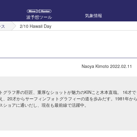
気象情報
波予想ツール
ース
2/10 Hawaii Day
Naoya Kimoto
2022.02.11
トグラフ界の巨匠、重厚なショットが魅力のKINこと木本直哉。 16才で
え、20才からサーフィンフォトグラフィーの道を歩みだす。1981年か
スショアに通いだし、現在も最前線で活躍中。