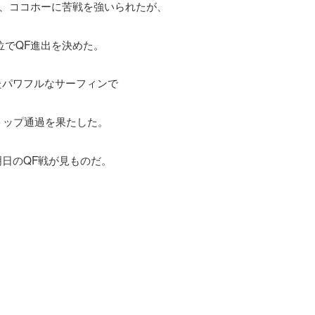
ン、ココホーに苦戦を強いられたが、
2位でQF進出を決めた。
たパワフルなサーフィンで
々のトップ通過を果たした。
日のQF戦が見ものだ。