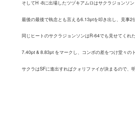
そしてH -8に出場したツヅキアムロはサクラジョンソ
最後の最後で執念とも言える6.13ptを叩き出し、見事
同じヒートのサクラジョンソンはR-64でも見せてくれ
7.40pt & 8.83pt をマークし、コンボの差をつけ堂
サクラはSFに進出すればクォリファイが決まるので、明