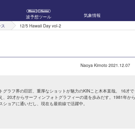
気象情報
波予想ツール
ース
12/5 Hawaii Day vol-2
Naoya Kimoto
2021.12.07
トグラフ界の巨匠、重厚なショットが魅力のKINこと木本直哉。 16才で
え、20才からサーフィンフォトグラフィーの道を歩みだす。1981年か
スショアに通いだし、現在も最前線で活躍中。