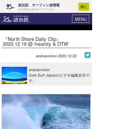
波伝説 サーフィン波情報
開く
波の情報を波伝説アプリでみる
MENU
ニュース
ヘルプ
マイホーム
『North Shore Daily Clip』
Core Surf Japan
2023.12.19 @ Insanity & OTW
ログイン
コンテスト
新規会員登録
arukasvision
2023.12.22
ファッション/グッズ
波情報･概況
arukasvision
アート＆エンタメ
Core Surf Japanのビデオ編集担当で
波予想ツール
WAVE HUNTER
す。
コラム
気象情報
トラベル
ニュース
ショップ情報
サーフィンエリアガイド
ショップ情報
ウラナミ
会員メニュー