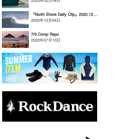
2023年02月04日
たっちー
『North Shore Daily Clip』2020.12.2 @ Waimea
2020年12月04日
ハンマー
7/9 Comp Repo
まっきー
2022年07月10日
三輪予報士
小川予報士
上田純子
上條将美
唐澤予報士
SancheZ
ゴン
米山予報士