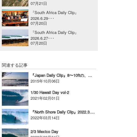
07月21日
喜納海人
KID
『South Africa Daily Clip』
2026.6.29･･･
KOBU
07月20日
『South Africa Daily Clip』
KY
2026.6.27･･･
07月20日
MIN
mitz
関連する記事
OYZ
『Japan Daily Clip』8〜10ftの、大炸裂したボックス！
2015年10月06日
S.K
1/30 Hawaii Day vol-2
Soulman
2021年02月01日
VAGY
『North Shore Daily Clip』2022.3.9 @ OTW
2022年03月14日
waka☆=
2/3 Mexico Day
YUKI☆