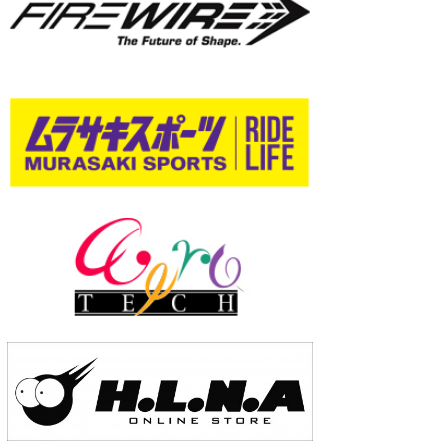
wanda
予報士 hiro.
banpaku
Mr.K
chappy
Romisea