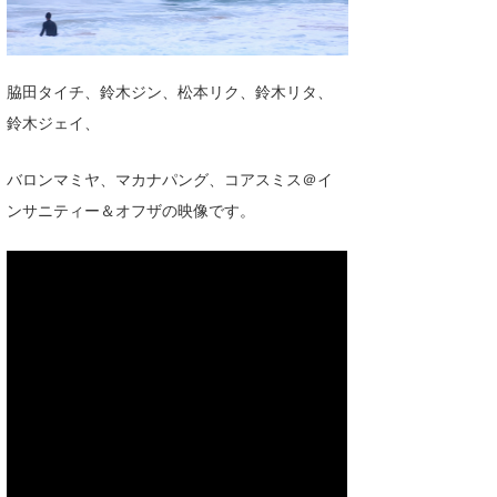
湘南
お知らせ
今月のプレゼント
千葉北
その他
脇田タイチ、鈴木ジン、松本リク、鈴木リタ、
伊豆
ルール＆How to
鈴木ジェイ、
千葉南
VOTE!
バロンマミヤ、マカナパング、コアスミス＠イ
大阪
ンサニティー＆オフザの映像です。
サーファーズ
四国
沖縄
ライター/寄稿メディア