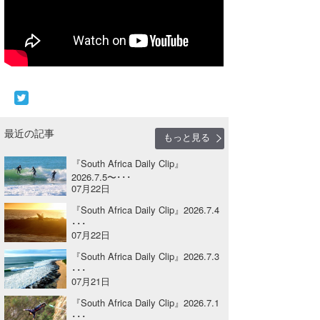
Core Surf Japan
メディア
Naoya Kimoto
波伝説アンバサダー/プロライダー
mitsuteru Kamio
SURFMEDIA
波伝説スタッフ
Yasunari Inoue
Colors MAGAZINE
福島寿実子
最近の記事
Yoshiyuki Obata
WAVAL
中浦“JET”章
☆加藤
波伝説
もっと見る
arukasvision
嵯峨明日香
+☆maki☆+
『South Africa Daily Clip』
2026.7.5〜･･･
07月22日
DELTA FORCE SURF
進士剛光
Aichan
『South Africa Daily Clip』2026.7.4
CBA Films
田原啓江
chan-U
･･･
07月22日
熊谷素子
植村未来
ECE
『South Africa Daily Clip』2026.7.3
･･･
NOBUFUKU
G◎Da
07月21日
『South Africa Daily Clip』2026.7.1
大野”MAR”修聖
H
･･･