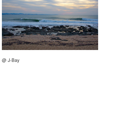
湘南
お知らせ
今月のプレゼント
千葉北
その他
伊豆
ルール＆How to
千葉南
VOTE!
大阪
@ J-Bay
サーファーズ
四国
沖縄
ライター/寄稿メディア