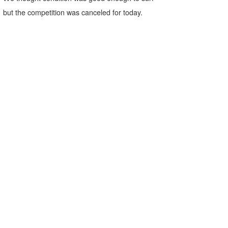
but the competition was canceled for today.
たっちー
ハンマー
まっきー
三輪予報士
小川予報士
上田純子
上條将美
唐澤予報士
SancheZ
ゴン
米山予報士