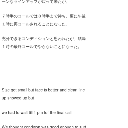
ーンなラインアップが戻って来たが、
喜納海人
KID
７時半のコールでは８時半まで待ち、更に午後
KOBU
１時に再コールされることになった。
KY
充分できるコンディションと思われたが、結局
MIN
１時の最終コールでやらないことになった。
mitz
OYZ
S.K
Soulman
Size got small but face is better and clean line
up showed up but
VAGY
we had to wait till 1 pm for the final call.
waka☆=
YUKI☆
We thought condition was good enough to surf