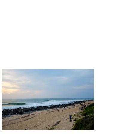
wanda
予報士 hiro.
banpaku
Mr.K
chappy
Romisea