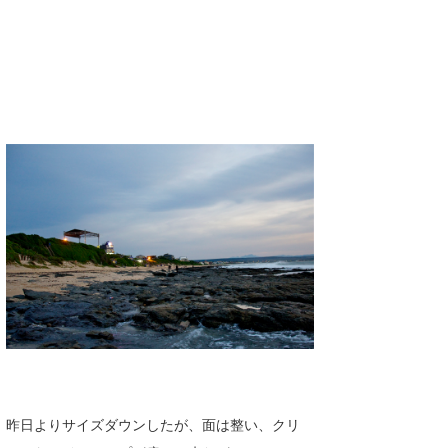
Core Surf Japan
メディア
Naoya Kimoto
波伝説アンバサダー/プロライダー
mitsuteru Kamio
SURFMEDIA
波伝説スタッフ
Yasunari Inoue
Colors MAGAZINE
福島寿実子
Yoshiyuki Obata
WAVAL
中浦“JET”章
☆加藤
波伝説
arukasvision
嵯峨明日香
+☆maki☆+
DELTA FORCE SURF
進士剛光
Aichan
CBA Films
田原啓江
chan-U
熊谷素子
植村未来
ECE
NOBUFUKU
G◎Da
昨日よりサイズダウンしたが、面は整い、クリ
大野”MAR”修聖
H