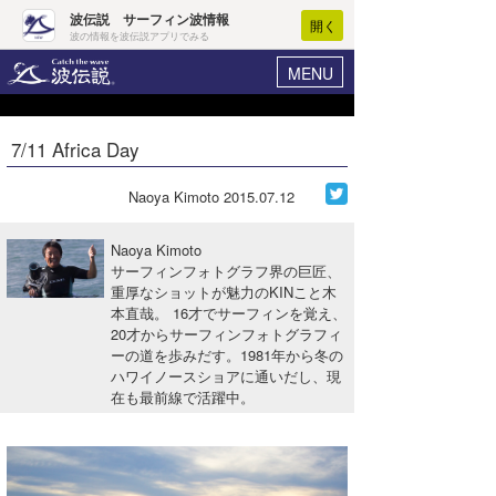
波伝説 サーフィン波情報
開く
波の情報を波伝説アプリでみる
MENU
ニュース
ヘルプ
マイホーム
7/11 Africa Day
Core Surf Japan
ログイン
コンテスト
Naoya Kimoto
2015.07.12
新規会員登録
ファッション/グッズ
Naoya Kimoto
波情報･概況
サーフィンフォトグラフ界の巨匠、
アート＆エンタメ
重厚なショットが魅力のKINこと木
波予想ツール
WAVE HUNTER
本直哉。 16才でサーフィンを覚え、
コラム
20才からサーフィンフォトグラフィ
気象情報
ーの道を歩みだす。1981年から冬の
ハワイノースショアに通いだし、現
トラベル
ニュース
在も最前線で活躍中。
ショップ情報
サーフィンエリアガイド
ショップ情報
ウラナミ
会員メニュー