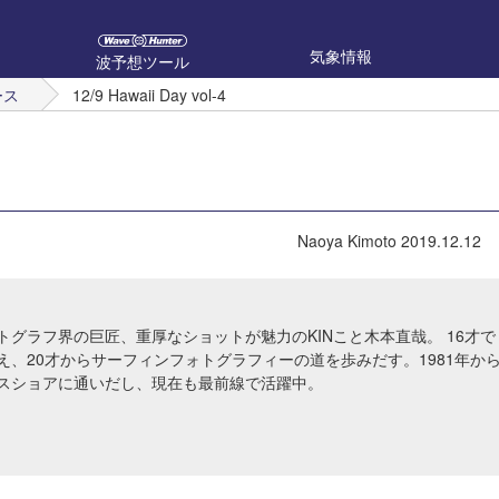
気象情報
波予想ツール
ース
12/9 Hawaii Day vol-4
Naoya Kimoto
2019.12.12
トグラフ界の巨匠、重厚なショットが魅力のKINこと木本直哉。 16才で
え、20才からサーフィンフォトグラフィーの道を歩みだす。1981年か
スショアに通いだし、現在も最前線で活躍中。