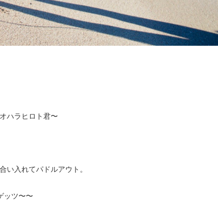
オハラヒロト君〜
合い入れてパドルアウト。
ゲッツ〜〜