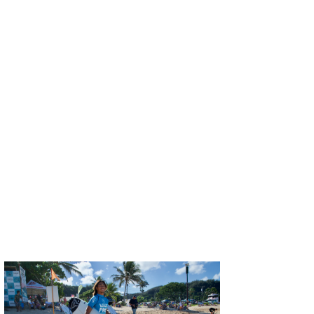
たっちー
ハンマー
まっきー
三輪予報士
小川予報士
上田純子
上條将美
唐澤予報士
SancheZ
ゴン
米山予報士