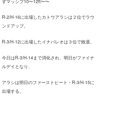
ずマッシブ10〜12ft〜〜
Core Surf Japan
R-2/H-16に出場したカトウアラシは２位でラウ
メディア
Naoya Kimoto
ンドアップ。
波伝説アンバサダー/プロライダー
mitsuteru Kamio
SURFMEDIA
R-3/H-12に出場したイナバレオは３位で敗退。
波伝説スタッフ
Yasunari Inoue
Colors MAGAZINE
福島寿実子
今日はR-3/H-14まで消化され、明日がファイナ
Yoshiyuki Obata
WAVAL
中浦“JET”章
☆加藤
波伝説
ルデイとなり、
arukasvision
嵯峨明日香
+☆maki☆+
アラシは明日のファーストヒート・R-3/H-15に
DELTA FORCE SURF
進士剛光
Aichan
出場する。
CBA Films
田原啓江
chan-U
熊谷素子
植村未来
ECE
NOBUFUKU
G◎Da
大野”MAR”修聖
H