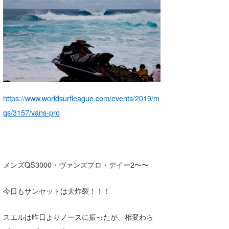
湘南
お知らせ
今月のプレゼント
千葉北
その他
伊豆
ルール＆How to
千葉南
VOTE!
大阪
https://www.worldsurfleague.com/events/2019/m
サーファーズ
qs/3157/vans-pro
四国
沖縄
メンズQS3000・ヴァンズプロ・デイー2〜〜
今日もサンセットは大炸裂！！！
スエルは昨日よりノースに振ったが、相変わら
ライター/寄稿メディア