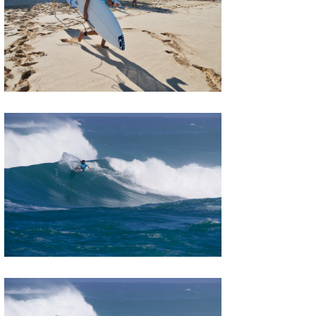
wanda
予報士 hiro.
banpaku
Mr.K
chappy
Romisea