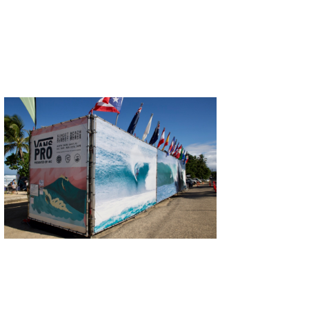
喜納海人
KID
KOBU
KY
MIN
mitz
OYZ
S.K
Soulman
VAGY
waka☆=
YUKI☆