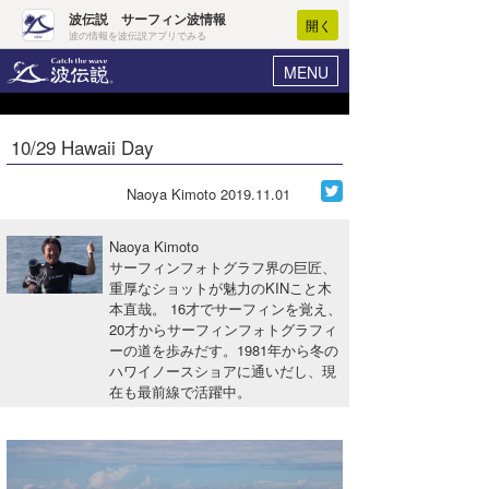
波伝説 サーフィン波情報
開く
波の情報を波伝説アプリでみる
MENU
ニュース
ヘルプ
マイホーム
10/29 Hawaii Day
Core Surf Japan
ログイン
コンテスト
Naoya Kimoto
2019.11.01
新規会員登録
ファッション/グッズ
Naoya Kimoto
波情報･概況
サーフィンフォトグラフ界の巨匠、
アート＆エンタメ
重厚なショットが魅力のKINこと木
波予想ツール
WAVE HUNTER
本直哉。 16才でサーフィンを覚え、
コラム
20才からサーフィンフォトグラフィ
気象情報
ーの道を歩みだす。1981年から冬の
ハワイノースショアに通いだし、現
トラベル
ニュース
在も最前線で活躍中。
ショップ情報
サーフィンエリアガイド
ショップ情報
ウラナミ
会員メニュー