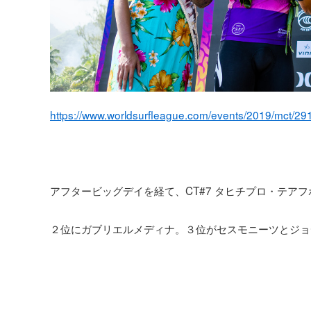
https://www.worldsurfleague.com/events/2019/mct/291
アフタービッグデイを経て、CT#7 タヒチプロ・テア
２位にガブリエルメディナ。３位がセスモニーツとジョ