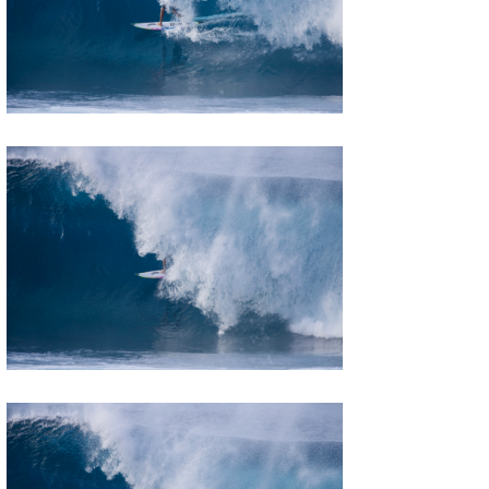
wanda
予報士 hiro.
banpaku
Mr.K
chappy
Romisea