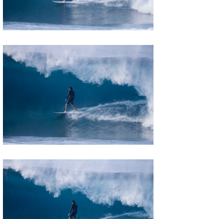
喜納海人
KID
KOBU
KY
MIN
mitz
OYZ
S.K
Soulman
VAGY
waka☆=
YUKI☆