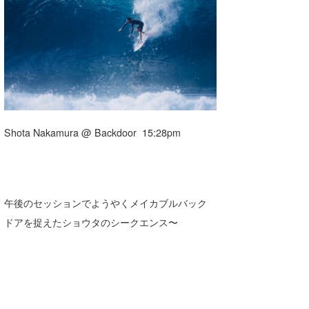
湘南
お知らせ
今月のプレゼント
千葉北
その他
伊豆
ルール＆How to
千葉南
VOTE!
大阪
Shota Nakamura @ Backdoor 15:28pm
サーファーズ
四国
沖縄
午後のセッションでようやくメイカブルバック
ドアを捉えたショウタのシークエンス〜
ライター/寄稿メディア