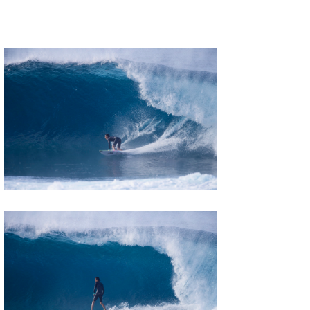
Core Surf Japan
メディア
Naoya Kimoto
波伝説アンバサダー/プロライダー
mitsuteru Kamio
SURFMEDIA
波伝説スタッフ
Yasunari Inoue
Colors MAGAZINE
福島寿実子
Yoshiyuki Obata
WAVAL
中浦“JET”章
☆加藤
波伝説
arukasvision
嵯峨明日香
+☆maki☆+
DELTA FORCE SURF
進士剛光
Aichan
CBA Films
田原啓江
chan-U
熊谷素子
植村未来
ECE
NOBUFUKU
G◎Da
大野”MAR”修聖
H