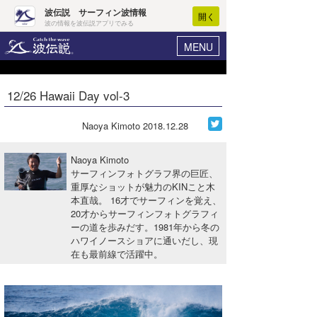
波伝説 サーフィン波情報
開く
波の情報を波伝説アプリでみる
MENU
ニュース
ヘルプ
マイホーム
12/26 Hawaii Day vol-3
Core Surf Japan
ログイン
コンテスト
Naoya Kimoto
2018.12.28
新規会員登録
ファッション/グッズ
Naoya Kimoto
波情報･概況
サーフィンフォトグラフ界の巨匠、
アート＆エンタメ
重厚なショットが魅力のKINこと木
波予想ツール
WAVE HUNTER
本直哉。 16才でサーフィンを覚え、
コラム
20才からサーフィンフォトグラフィ
気象情報
ーの道を歩みだす。1981年から冬の
ハワイノースショアに通いだし、現
トラベル
ニュース
在も最前線で活躍中。
ショップ情報
サーフィンエリアガイド
ショップ情報
ウラナミ
会員メニュー