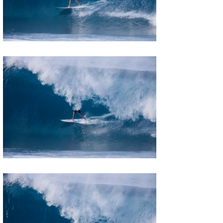
たっちー
ハンマー
まっきー
三輪予報士
小川予報士
上田純子
上條将美
唐澤予報士
SancheZ
ゴン
米山予報士