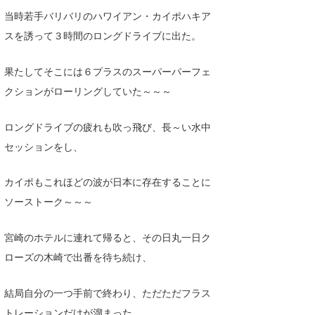
当時若手バリバリのハワイアン・カイポハキア
スを誘って３時間のロングドライブに出た。
果たしてそこには６プラスのスーパーパーフェ
クションがローリングしていた～～～
ロングドライブの疲れも吹っ飛び、長～い水中
セッションをし、
カイポもこれほどの波が日本に存在することに
ソーストーク～～～
宮崎のホテルに連れて帰ると、その日丸一日ク
ローズの木崎で出番を待ち続け、
結局自分の一つ手前で終わり、ただただフラス
トレーションだけが溜まった