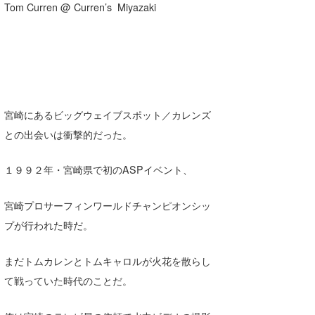
Tom Curren @ Curren’s Miyazaki
たっちー
ハンマー
まっきー
三輪予報士
宮崎にあるビッグウェイブスポット／カレンズ
との出会いは衝撃的だった。
小川予報士
上田純子
１９９２年・宮崎県で初のASPイベント、
上條将美
宮崎プロサーフィンワールドチャンピオンシッ
唐澤予報士
プが行われた時だ。
SancheZ
まだトムカレンとトムキャロルが火花を散らし
ゴン
て戦っていた時代のことだ。
米山予報士