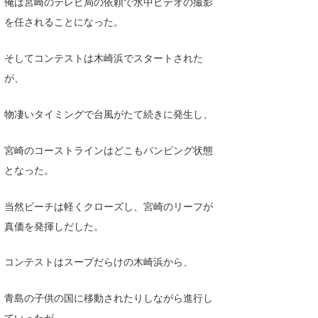
俺は宮崎のテレビ局の依頼で水中ビデオの撮影
を任されることになった。
wanda
予報士 hiro.
そしてコンテストは木崎浜でスタートされた
が、
banpaku
Mr.K
物凄いタイミングで台風がたて続きに発生し、
chappy
宮崎のコーストラインはどこもパンピング状態
Romisea
となった。
当然ビーチは軽くクローズし、宮崎のリーフが
真価を発揮しだした。
コンテストはスープだらけの木崎浜から、
青島の子供の国に移動されたりしながら進行し
ていったが、