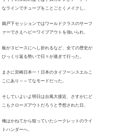
なラインでチューブをことごとくメイクし、
鵜戸下セッションではワールドクラスのサーフ
ァーでさえヘビーワイプアウトを強いられ、
板が３ピースにへし折れるなど、全ての歴史が
ひっくり返る勢いで日々が過ぎて行った。
まさに宮崎日本一！日本のタイフーンスエルこ
こにあり～～てなモードだった。
そしていよいよ明日は台風大接近、さすがにど
こもクローズアウトだろうと予想された日、
俺はかねてから狙っていたシークレットのライ
トハンダーへ、