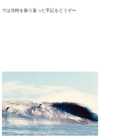
喜納海人
KID
では当時を振り返った手記をどうぞ〜
KOBU
KY
MIN
mitz
OYZ
S.K
Soulman
VAGY
waka☆=
YUKI☆