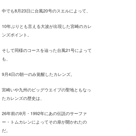
Core Surf Japan
中でも8月23日に台風20号のスエルによって、
メディア
Naoya Kimoto
10年ぶりとも言える大波が出現した宮崎のカレ
波伝説アンバサダー/プロライダー
mitsuteru Kamio
SURFMEDIA
ンズポイント。
波伝説スタッフ
Yasunari Inoue
Colors MAGAZINE
福島寿実子
そして同様のコースを辿った台風21号によって
Yoshiyuki Obata
WAVAL
中浦“JET”章
☆加藤
波伝説
も、
arukasvision
嵯峨明日香
+☆maki☆+
9月4日の朝一のみ覚醒したカレンズ。
DELTA FORCE SURF
進士剛光
Aichan
宮崎いや九州のビッグウエイブの聖地ともなっ
CBA Films
田原啓江
chan-U
たカレンズの歴史は、
熊谷素子
植村未来
ECE
26年前の9月・1992年にあの伝説のサーファ
NOBUFUKU
G◎Da
ー・トムカレンによってその扉が開かれたの
だ。
大野”MAR”修聖
H