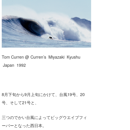
湘南
お知らせ
今月のプレゼント
千葉北
その他
伊豆
ルール＆How to
千葉南
VOTE!
大阪
Tom Curren @ Curren’s Miyazaki Kyushu
サーファーズ
四国
Japan 1992
沖縄
8月下旬から9月上旬にかけて、台風19号、20
号、そして21号と、
三つのでかい台風によってビッグウエイブフィ
ーバーとなった西日本。
ライター/寄稿メディア