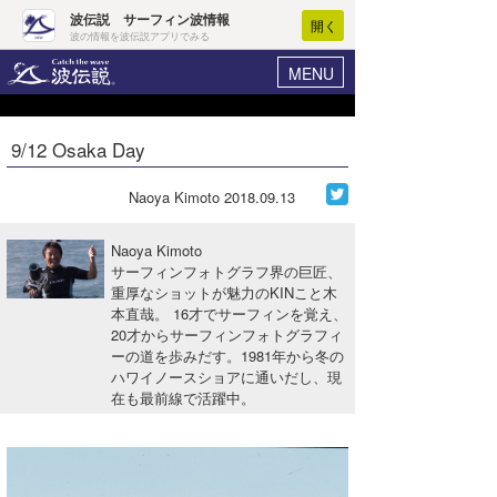
波伝説 サーフィン波情報
開く
波の情報を波伝説アプリでみる
MENU
ニュース
ヘルプ
マイホーム
9/12 Osaka Day
Core Surf Japan
ログイン
コンテスト
Naoya Kimoto
2018.09.13
新規会員登録
ファッション/グッズ
Naoya Kimoto
波情報･概況
サーフィンフォトグラフ界の巨匠、
アート＆エンタメ
重厚なショットが魅力のKINこと木
波予想ツール
WAVE HUNTER
本直哉。 16才でサーフィンを覚え、
コラム
20才からサーフィンフォトグラフィ
気象情報
ーの道を歩みだす。1981年から冬の
ハワイノースショアに通いだし、現
トラベル
ニュース
在も最前線で活躍中。
ショップ情報
サーフィンエリアガイド
ショップ情報
ウラナミ
会員メニュー