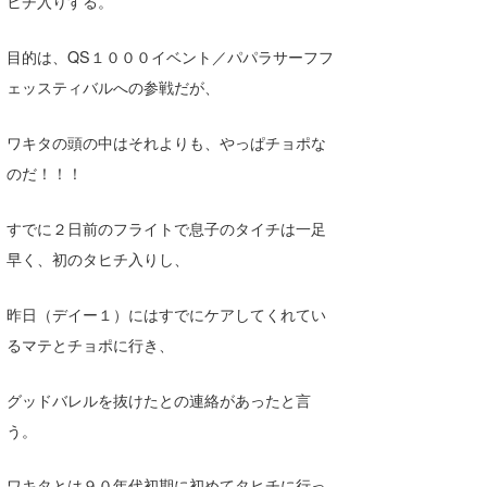
ヒチ入りする。
たっちー
目的は、QS１０００イベント／パパラサーフフ
ハンマー
ェッスティバルへの参戦だが、
まっきー
ワキタの頭の中はそれよりも、やっぱチョポな
三輪予報士
のだ！！！
小川予報士
すでに２日前のフライトで息子のタイチは一足
上田純子
早く、初のタヒチ入りし、
上條将美
昨日（デイー１）にはすでにケアしてくれてい
唐澤予報士
るマテとチョポに行き、
SancheZ
グッドバレルを抜けたとの連絡があったと言
う。
ゴン
米山予報士
ワキタとは９０年代初期に初めてタヒチに行っ