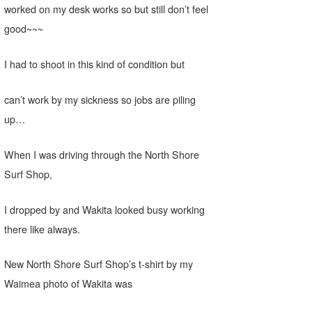
worked on my desk works so but still don’t feel
good~~~
I had to shoot in this kind of condition but
can’t work by my sickness so jobs are piling
up…
When I was driving through the North Shore
Surf Shop,
I dropped by and Wakita looked busy working
there like always.
New North Shore Surf Shop’s t-shirt by my
Waimea photo of Wakita was