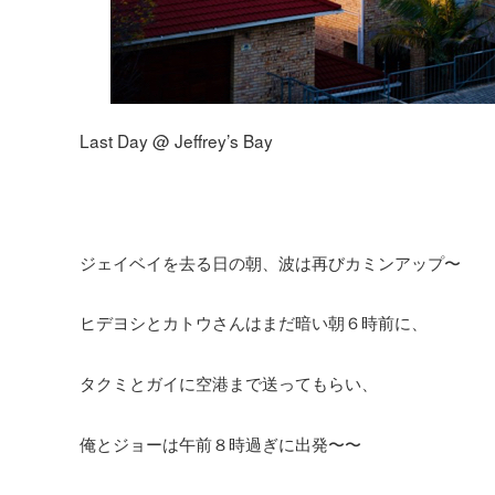
Last Day @ Jeffrey’s Bay
ジェイベイを去る日の朝、波は再びカミンアップ〜
ヒデヨシとカトウさんはまだ暗い朝６時前に、
タクミとガイに空港まで送ってもらい、
俺とジョーは午前８時過ぎに出発〜〜