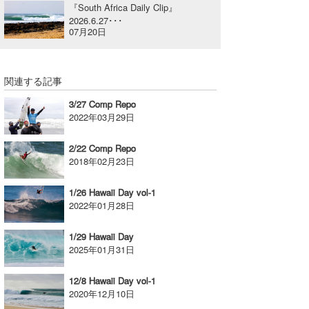
『South Africa Daily Clip』
喜納海人
KID
2026.6.27･･･
07月20日
KOBU
KY
関連する記事
MIN
3/27 Comp Repo
2022年03月29日
mitz
2/22 Comp Repo
OYZ
2018年02月23日
S.K
1/26 Hawaii Day vol-1
2022年01月28日
Soulman
1/29 Hawaii Day
VAGY
2025年01月31日
waka☆=
12/8 Hawaii Day vol-1
2020年12月10日
YUKI☆