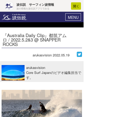
波伝説 サーフィン波情報
開く
波の情報を波伝説アプリでみる
MENU
ニュース
ヘルプ
マイホーム
『Australia Daily Clip』都筑アム
Core Surf Japan
ロ / 2022.5.2&3 @ SNAPPER
ログイン
ROCKS
コンテスト
新規会員登録
arukasvision
2022.05.19
ファッション/グッズ
波情報･概況
アート＆エンタメ
arukasvision
波予想ツール
WAVE HUNTER
Core Surf Japanのビデオ編集担当で
す。
コラム
気象情報
トラベル
ニュース
ショップ情報
サーフィンエリアガイド
ショップ情報
ウラナミ
会員メニュー