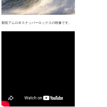
湘南
お知らせ
今月のプレゼント
千葉北
その他
都筑アムロ＠スナッパーロックスの映像です。
伊豆
ルール＆How to
千葉南
VOTE!
大阪
サーファーズ
四国
沖縄
ライター/寄稿メディア