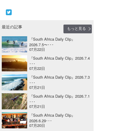
Core Surf Japan
メディア
Naoya Kimoto
最近の記事
もっと見る
波伝説アンバサダー/プロライダー
mitsuteru Kamio
SURFMEDIA
『South Africa Daily Clip』
波伝説スタッフ
Yasunari Inoue
Colors MAGAZINE
福島寿実子
2026.7.5〜･･･
07月22日
Yoshiyuki Obata
WAVAL
中浦“JET”章
☆加藤
波伝説
『South Africa Daily Clip』2026.7.4
･･･
arukasvision
嵯峨明日香
+☆maki☆+
07月22日
『South Africa Daily Clip』2026.7.3
DELTA FORCE SURF
進士剛光
Aichan
･･･
07月21日
CBA Films
田原啓江
chan-U
『South Africa Daily Clip』2026.7.1
･･･
熊谷素子
植村未来
ECE
07月21日
NOBUFUKU
G◎Da
『South Africa Daily Clip』
2026.6.29･･･
07月20日
大野”MAR”修聖
H