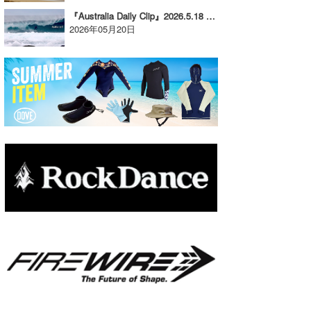
『Australia Daily Clip』2026.5.18 @ The Slab Left
たっちー
2026年05月20日
ハンマー
まっきー
三輪予報士
小川予報士
上田純子
上條将美
唐澤予報士
SancheZ
ゴン
米山予報士