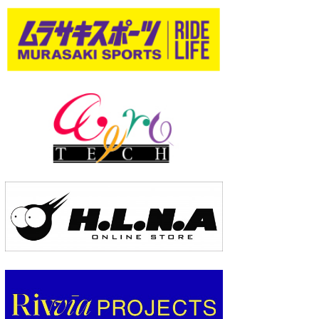
wanda
予報士 hiro.
banpaku
Mr.K
chappy
Romisea