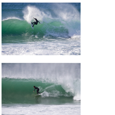
wanda
予報士 hiro.
banpaku
Mr.K
chappy
Romisea