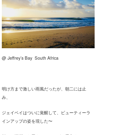
湘南
お知らせ
今月のプレゼント
千葉北
その他
伊豆
ルール＆How to
千葉南
VOTE!
大阪
@ Jeffrey’s Bay South Africa
サーファーズ
四国
沖縄
明け方まで激しい雨風だったが、朝二には止
み、
ジェイベイはついに覚醒して、ビューティーラ
インアップの姿を現した〜
ライター/寄稿メディア