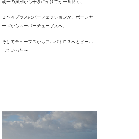
朝一の満潮から干きにかけてが一番良く、
Core Surf Japan
３〜４プラスのパーフェクションが、ボーンヤ
メディア
Naoya Kimoto
ーズからスーパーチューブスへ、
波伝説アンバサダー/プロライダー
mitsuteru Kamio
SURFMEDIA
そしてチューブスからアルバトロスへとピール
波伝説スタッフ
Yasunari Inoue
Colors MAGAZINE
福島寿実子
していった〜
Yoshiyuki Obata
WAVAL
中浦“JET”章
☆加藤
波伝説
arukasvision
嵯峨明日香
+☆maki☆+
DELTA FORCE SURF
進士剛光
Aichan
CBA Films
田原啓江
chan-U
熊谷素子
植村未来
ECE
NOBUFUKU
G◎Da
大野”MAR”修聖
H