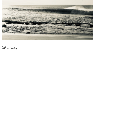
たっちー
ハンマー
まっきー
三輪予報士
@ J-bay
小川予報士
上田純子
上條将美
唐澤予報士
SancheZ
ゴン
米山予報士