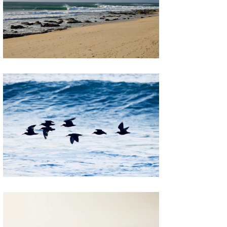
喜納海人
KID
KOBU
KY
MIN
mitz
OYZ
S.K
Soulman
VAGY
waka☆=
YUKI☆