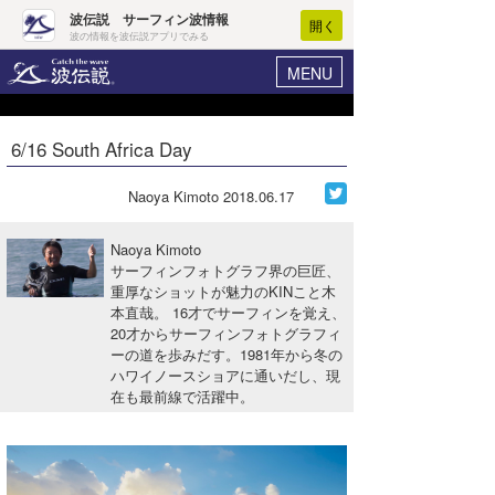
波伝説 サーフィン波情報
開く
波の情報を波伝説アプリでみる
MENU
ニュース
ヘルプ
マイホーム
6/16 South Africa Day
Core Surf Japan
ログイン
コンテスト
Naoya Kimoto
2018.06.17
新規会員登録
ファッション/グッズ
Naoya Kimoto
波情報･概況
サーフィンフォトグラフ界の巨匠、
アート＆エンタメ
重厚なショットが魅力のKINこと木
波予想ツール
WAVE HUNTER
本直哉。 16才でサーフィンを覚え、
コラム
20才からサーフィンフォトグラフィ
気象情報
ーの道を歩みだす。1981年から冬の
ハワイノースショアに通いだし、現
トラベル
ニュース
在も最前線で活躍中。
ショップ情報
サーフィンエリアガイド
ショップ情報
ウラナミ
会員メニュー