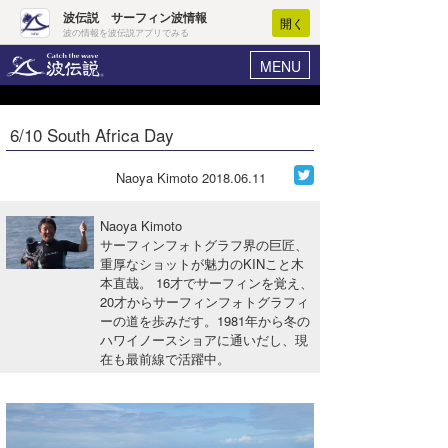
波伝説 サーフィン波情報
開く
波の情報を波伝説アプリでみる
MENU
ニュース
ヘルプ
マイホーム
6/10 South Africa Day
Core Surf Japan
ログイン
コンテスト
Naoya Kimoto
2018.06.11
新規会員登録
ファッション/グッズ
Naoya Kimoto
波情報･概況
サーフィンフォトグラフ界の巨匠、
アート＆エンタメ
重厚なショットが魅力のKINこと木
波予想ツール
WAVE HUNTER
本直哉。 16才でサーフィンを覚え、
コラム
20才からサーフィンフォトグラフィ
気象情報
ーの道を歩みだす。1981年から冬の
ハワイノースショアに通いだし、現
トラベル
ニュース
在も最前線で活躍中。
ショップ情報
サーフィンエリアガイド
ショップ情報
ウラナミ
会員メニュー