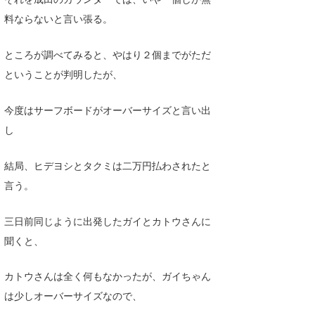
料ならないと言い張る。
たっちー
ハンマー
ところが調べてみると、やはり２個までがただ
ということが判明したが、
まっきー
三輪予報士
今度はサーフボードがオーバーサイズと言い出
し
小川予報士
上田純子
結局、ヒデヨシとタクミは二万円払わされたと
言う。
上條将美
三日前同じように出発したガイとカトウさんに
唐澤予報士
聞くと、
SancheZ
カトウさんは全く何もなかったが、ガイちゃん
ゴン
は少しオーバーサイズなので、
米山予報士