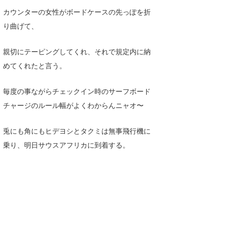
カウンターの女性がボードケースの先っぽを折
wanda
り曲げて、
予報士 hiro.
親切にテーピングしてくれ、それで規定内に納
banpaku
めてくれたと言う。
Mr.K
毎度の事ながらチェックイン時のサーフボード
chappy
チャージのルール幅がよくわからんニャオ〜
Romisea
兎にも角にもヒデヨシとタクミは無事飛行機に
乗り、明日サウスアフリカに到着する。