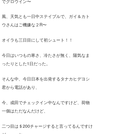
でグロウイン〜
Core Surf Japan
風、天気とも一日中ステイブルで、ガイ＆カト
メディア
Naoya Kimoto
ウさんはご機嫌な２R〜
波伝説アンバサダー/プロライダー
mitsuteru Kamio
SURFMEDIA
オイラも三日目にして初シュート！！
波伝説スタッフ
Yasunari Inoue
Colors MAGAZINE
福島寿実子
今日はいつもの寒さ、冷たさが無く、陽気なま
Yoshiyuki Obata
WAVAL
中浦“JET”章
☆加藤
波伝説
ったりとした1日だった。
arukasvision
嵯峨明日香
+☆maki☆+
そんな中、今日日本を出発するタナカヒデヨシ
DELTA FORCE SURF
進士剛光
Aichan
君から電話があり、
CBA Films
田原啓江
chan-U
今、成田でチェックイン中なんですけど、荷物
熊谷素子
植村未来
ECE
一個はただなんだけど、
NOBUFUKU
G◎Da
二つ目は＄200チャージすると言ってるんですけ
大野”MAR”修聖
H