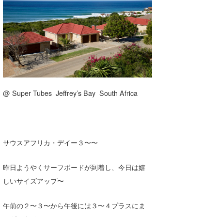
湘南
お知らせ
今月のプレゼント
千葉北
その他
伊豆
ルール＆How to
千葉南
VOTE!
大阪
@ Super Tubes Jeffrey’s Bay South Africa
サーファーズ
四国
沖縄
サウスアフリカ・デイー３〜〜
昨日ようやくサーフボードが到着し、今日は嬉
しいサイズアップ〜
午前の２〜３〜から午後には３〜４プラスにま
ライター/寄稿メディア