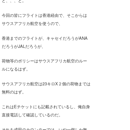
ど、、、と。
喜納海人
KID
今回の皆にフライトは香港経由で、そこからは
KOBU
サウスアフリカ航空を使うので、
KY
香港までのフライトが、キャセイだろうがANA
MIN
だろうがJALだろうが、
mitz
荷物等のポリシーはサウスアフリカ航空のルー
OYZ
ルになるはず。
S.K
サウスアフリカ航空は23キロX２個の荷物までは
Soulman
無料のはず。
VAGY
これはEチケットにも記載されているし、俺自身
waka☆=
直接電話して確認しているのだ。
YUKI☆
それを成田のカウンターでは、いや一個しか無