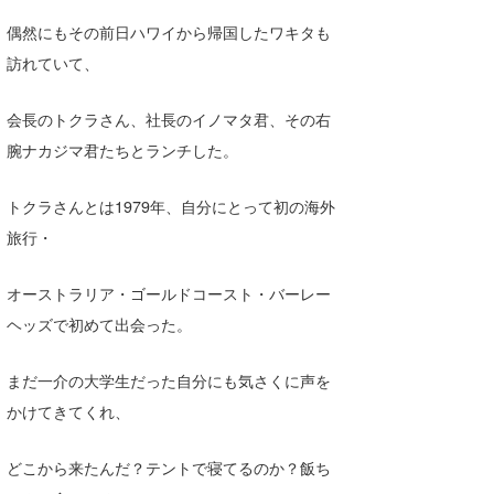
Core Surf Japan
偶然にもその前日ハワイから帰国したワキタも
訪れていて、
メディア
Naoya Kimoto
波伝説アンバサダー/プロライダー
mitsuteru Kamio
SURFMEDIA
会長のトクラさん、社長のイノマタ君、その右
腕ナカジマ君たちとランチした。
波伝説スタッフ
Yasunari Inoue
Colors MAGAZINE
福島寿実子
Yoshiyuki Obata
WAVAL
中浦“JET”章
☆加藤
トクラさんとは1979年、自分にとって初の海外
波伝説
旅行・
arukasvision
嵯峨明日香
+☆maki☆+
オーストラリア・ゴールドコースト・バーレー
DELTA FORCE SURF
進士剛光
Aichan
ヘッズで初めて出会った。
CBA Films
田原啓江
chan-U
まだ一介の大学生だった自分にも気さくに声を
熊谷素子
植村未来
ECE
かけてきてくれ、
NOBUFUKU
G◎Da
どこから来たんだ？テントで寝てるのか？飯ち
大野”MAR”修聖
H