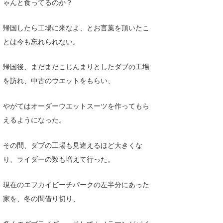
ゃんと食ってるのか？
喜納海人
KID
帰国したら工場に来なよ、とお言葉を頂いたこ
KOBU
とは今も忘れられない。
KY
帰国後、まだまだこじんまりとしたダブの工場
MIN
を訪れ、中古のウエットをもらい、
mitz
やがてはオーダーウエットスーツを作ってもら
OYZ
えるようになった。
S.K
その間、ダブの工場も見違えるほど大きくな
Soulman
り、ライダーの数も増えて行った。
VAGY
現在のエフカイビーチパークの左半分にあった
waka☆=
家を、冬の間借り切り、
YUKI☆