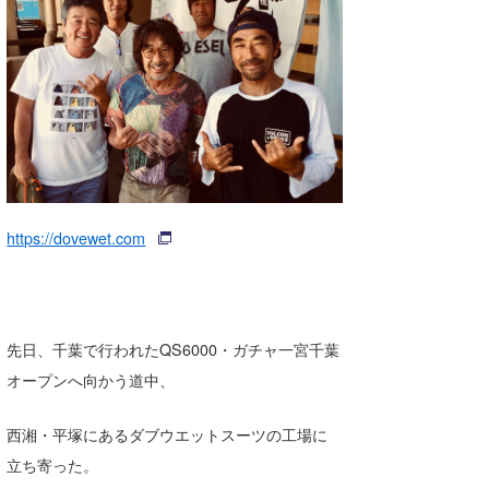
湘南
お知らせ
今月のプレゼント
千葉北
その他
伊豆
ルール＆How to
千葉南
VOTE!
大阪
サーファーズ
https://dovewet.com
四国
沖縄
先日、千葉で行われたQS6000・ガチャ一宮千葉
オープンへ向かう道中、
西湘・平塚にあるダブウエットスーツの工場に
立ち寄った。
ライター/寄稿メディア