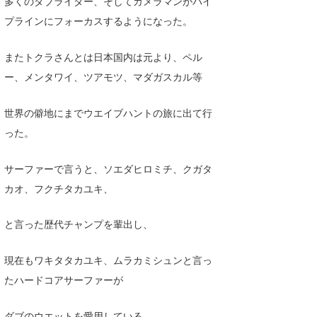
多くのダブライダー、そしてカメラマンがパイ
たっちー
プラインにフォーカスするようになった。
ハンマー
またトクラさんとは日本国内は元より、ペル
ー、メンタワイ、ツアモツ、マダガスカル等
まっきー
三輪予報士
世界の僻地にまでウエイブハントの旅に出て行
った。
小川予報士
上田純子
サーファーで言うと、ソエダヒロミチ、クガタ
カオ、フクチタカユキ、
上條将美
唐澤予報士
と言った歴代チャンプを輩出し、
SancheZ
現在もワキタタカユキ、ムラカミシュンと言っ
たハードコアサーファーが
ゴン
米山予報士
ダブのウエットを愛用している。