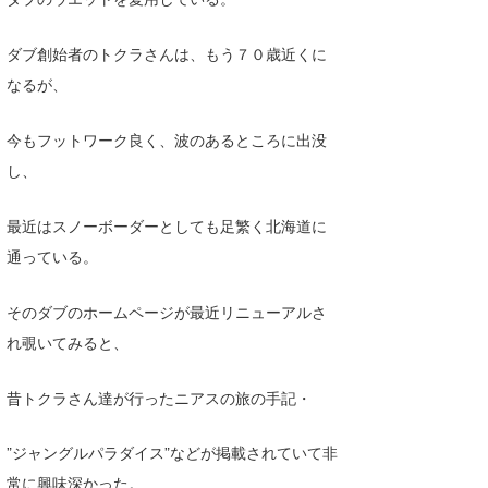
wanda
ダブ創始者のトクラさんは、もう７０歳近くに
予報士 hiro.
なるが、
banpaku
今もフットワーク良く、波のあるところに出没
Mr.K
し、
chappy
最近はスノーボーダーとしても足繁く北海道に
通っている。
Romisea
そのダブのホームページが最近リニューアルさ
れ覗いてみると、
昔トクラさん達が行ったニアスの旅の手記・
”ジャングルパラダイス”などが掲載されていて非
常に興味深かった。