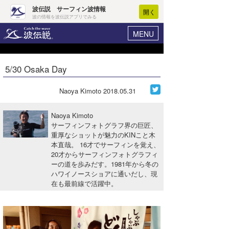
波伝説 サーフィン波情報
開く
波の情報を波伝説アプリでみる
MENU
ニュース
ヘルプ
マイホーム
5/30 Osaka Day
Core Surf Japan
ログイン
コンテスト
Naoya Kimoto
2018.05.31
新規会員登録
ファッション/グッズ
Naoya Kimoto
波情報･概況
サーフィンフォトグラフ界の巨匠、
アート＆エンタメ
重厚なショットが魅力のKINこと木
波予想ツール
WAVE HUNTER
本直哉。 16才でサーフィンを覚え、
コラム
20才からサーフィンフォトグラフィ
気象情報
ーの道を歩みだす。1981年から冬の
ハワイノースショアに通いだし、現
トラベル
ニュース
在も最前線で活躍中。
ショップ情報
サーフィンエリアガイド
ショップ情報
ウラナミ
会員メニュー