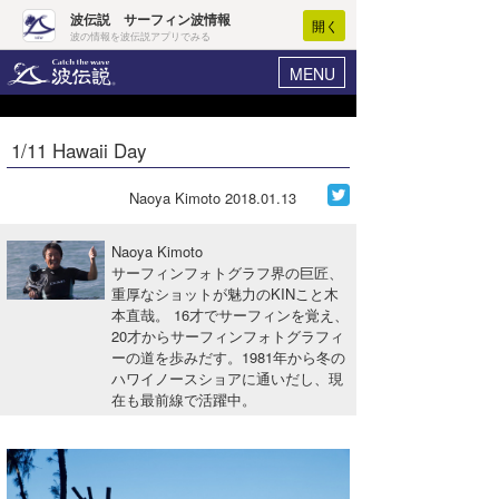
波伝説 サーフィン波情報
開く
波の情報を波伝説アプリでみる
MENU
ニュース
ヘルプ
マイホーム
1/11 Hawaii Day
Core Surf Japan
ログイン
コンテスト
Naoya Kimoto
2018.01.13
新規会員登録
ファッション/グッズ
Naoya Kimoto
波情報･概況
サーフィンフォトグラフ界の巨匠、
アート＆エンタメ
重厚なショットが魅力のKINこと木
波予想ツール
WAVE HUNTER
本直哉。 16才でサーフィンを覚え、
コラム
20才からサーフィンフォトグラフィ
気象情報
ーの道を歩みだす。1981年から冬の
ハワイノースショアに通いだし、現
トラベル
ニュース
在も最前線で活躍中。
ショップ情報
サーフィンエリアガイド
ショップ情報
ウラナミ
会員メニュー