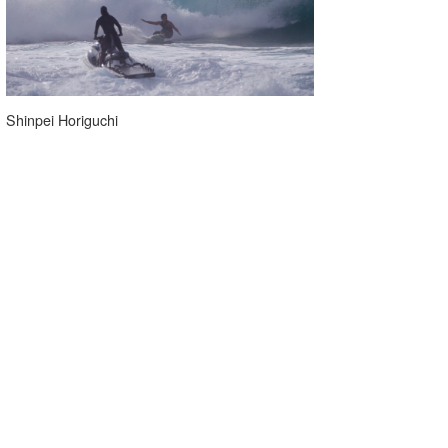
Shinpei Horiguchi