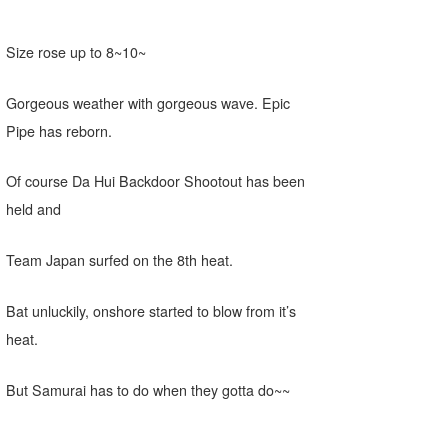
喜納海人
KID
Size rose up to 8~10~
KOBU
Gorgeous weather with gorgeous wave. Epic
KY
Pipe has reborn.
MIN
Of course Da Hui Backdoor Shootout has been
mitz
held and
OYZ
Team Japan surfed on the 8th heat.
S.K
Bat unluckily, onshore started to blow from it’s
Soulman
heat.
VAGY
But Samurai has to do when they gotta do~~
waka☆=
YUKI☆