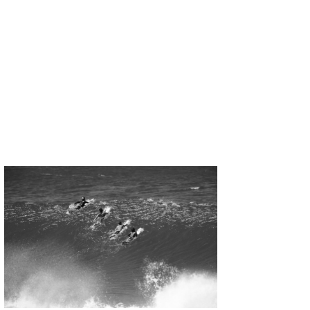
たっちー
ハンマー
まっきー
三輪予報士
小川予報士
上田純子
上條将美
唐澤予報士
SancheZ
ゴン
米山予報士