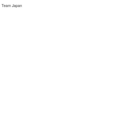
Team Japan
wanda
予報士 hiro.
banpaku
Mr.K
chappy
Romisea