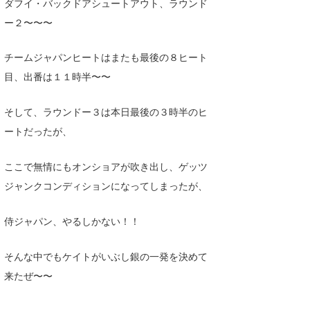
ダフイ・バックドアシュートアウト、ラウンド
Core Surf Japan
ー２〜〜〜
メディア
Naoya Kimoto
チームジャパンヒートはまたも最後の８ヒート
波伝説アンバサダー/プロライダー
mitsuteru Kamio
SURFMEDIA
目、出番は１１時半〜〜
波伝説スタッフ
Yasunari Inoue
Colors MAGAZINE
福島寿実子
そして、ラウンドー３は本日最後の３時半のヒ
Yoshiyuki Obata
WAVAL
中浦“JET”章
☆加藤
波伝説
ートだったが、
arukasvision
嵯峨明日香
+☆maki☆+
ここで無情にもオンショアが吹き出し、ゲッツ
ジャンクコンディションになってしまったが、
DELTA FORCE SURF
進士剛光
Aichan
CBA Films
田原啓江
chan-U
侍ジャパン、やるしかない！！
熊谷素子
植村未来
ECE
そんな中でもケイトがいぶし銀の一発を決めて
NOBUFUKU
G◎Da
来たぜ〜〜
大野”MAR”修聖
H