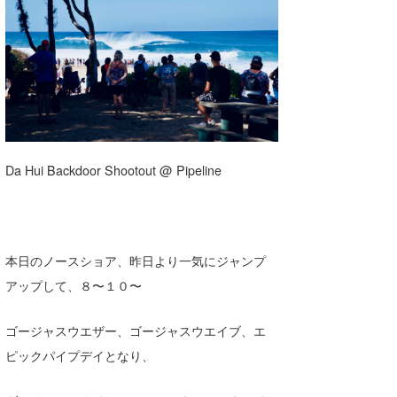
湘南
お知らせ
今月のプレゼント
千葉北
その他
伊豆
ルール＆How to
千葉南
VOTE!
大阪
Da Hui Backdoor Shootout @ Pipeline
サーファーズ
四国
沖縄
本日のノースショア、昨日より一気にジャンプ
アップして、８〜１０〜
ゴージャスウエザー、ゴージャスウエイブ、エ
ピックパイプデイとなり、
ライター/寄稿メディア