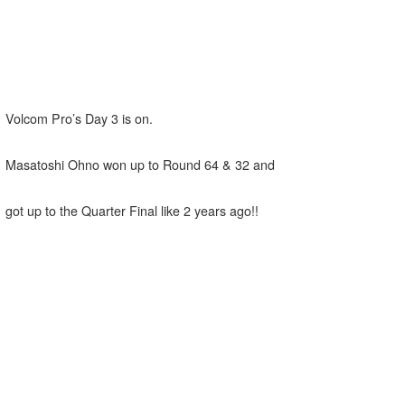
Core Surf Japan
メディア
Naoya Kimoto
波伝説アンバサダー/プロライダー
mitsuteru Kamio
SURFMEDIA
Volcom Pro’s Day 3 is on.
波伝説スタッフ
Yasunari Inoue
Colors MAGAZINE
福島寿実子
Masatoshi Ohno won up to Round 64 & 32 and
Yoshiyuki Obata
WAVAL
中浦“JET”章
☆加藤
波伝説
arukasvision
嵯峨明日香
+☆maki☆+
got up to the Quarter Final like 2 years ago!!
DELTA FORCE SURF
進士剛光
Aichan
CBA Films
田原啓江
chan-U
熊谷素子
植村未来
ECE
NOBUFUKU
G◎Da
大野”MAR”修聖
H