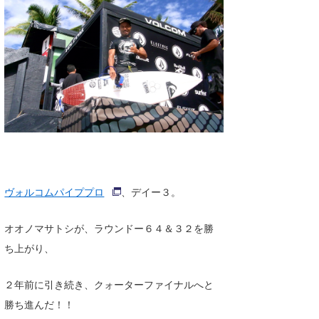
湘南
お知らせ
今月のプレゼント
千葉北
その他
伊豆
ルール＆How to
千葉南
VOTE!
大阪
サーファーズ
四国
沖縄
ヴォルコムパイププロ
、デイー３。
オオノマサトシが、ラウンドー６４＆３２を勝
ち上がり、
２年前に引き続き、クォーターファイナルへと
勝ち進んだ！！
ライター/寄稿メディア