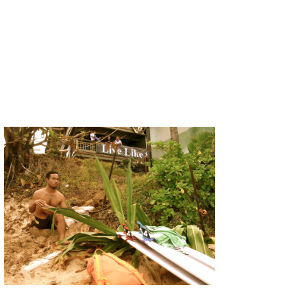
喜納海人
KID
KOBU
KY
MIN
mitz
OYZ
S.K
Soulman
VAGY
waka☆=
YUKI☆