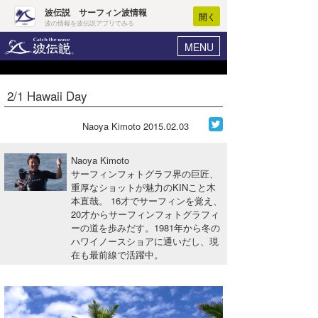
波伝説 サーフィン波情報
開く
波の情報を波伝説アプリでみる
MENU
ニュース
ヘルプ
マイホーム
2/1 Hawaii Day
Core Surf Japan
ログイン
コンテスト
Naoya Kimoto
2015.02.03
新規会員登録
ファッション/グッズ
Naoya Kimoto
波情報･概況
サーフィンフォトグラフ界の巨匠、
アート＆エンタメ
重厚なショットが魅力のKINこと木
波予想ツール
WAVE HUNTER
本直哉。 16才でサーフィンを覚え、
コラム
20才からサーフィンフォトグラフィ
気象情報
ーの道を歩みだす。1981年から冬の
ハワイノースショアに通いだし、現
トラベル
ニュース
在も最前線で活躍中。
ショップ情報
サーフィンエリアガイド
ショップ情報
ウラナミ
会員メニュー