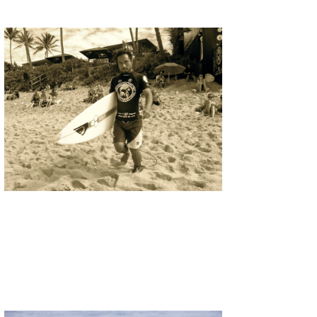
wanda
予報士 hiro.
banpaku
Mr.K
chappy
Romisea