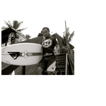
たっちー
ハンマー
まっきー
三輪予報士
小川予報士
上田純子
上條将美
唐澤予報士
SancheZ
ゴン
米山予報士