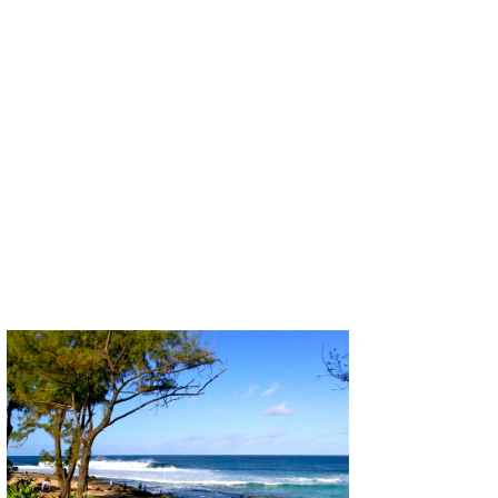
Core Surf Japan
メディア
Naoya Kimoto
波伝説アンバサダー/プロライダー
mitsuteru Kamio
SURFMEDIA
波伝説スタッフ
Yasunari Inoue
Colors MAGAZINE
福島寿実子
Yoshiyuki Obata
WAVAL
中浦“JET”章
☆加藤
波伝説
arukasvision
嵯峨明日香
+☆maki☆+
DELTA FORCE SURF
進士剛光
Aichan
CBA Films
田原啓江
chan-U
熊谷素子
植村未来
ECE
NOBUFUKU
G◎Da
大野”MAR”修聖
H