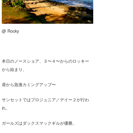
喜納海人
KID
KOBU
@ Rocky
KY
MIN
mitz
本日のノースショア、３〜４〜からのロッキー
OYZ
から始まり、
S.K
昼から急激カミングアップ〜
Soulman
サンセットではプロジュニア／デイー２が行わ
VAGY
れ、
waka☆=
ガールズはダックスマックギルが優勝。
YUKI☆