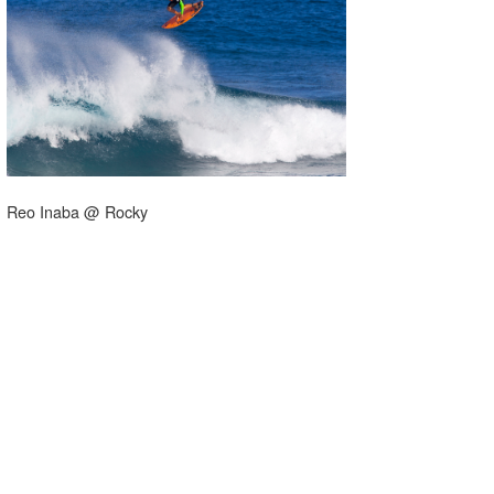
湘南
お知らせ
今月のプレゼント
千葉北
その他
伊豆
ルール＆How to
千葉南
VOTE!
大阪
Reo Inaba @ Rocky
サーファーズ
四国
沖縄
ライター/寄稿メディア