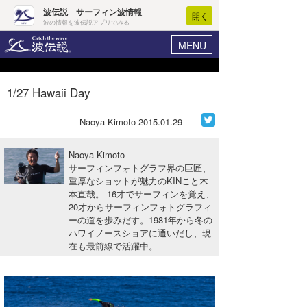
波伝説 サーフィン波情報
開く
波の情報を波伝説アプリでみる
MENU
ニュース
ヘルプ
マイホーム
1/27 Hawaii Day
Core Surf Japan
ログイン
コンテスト
Naoya Kimoto
2015.01.29
新規会員登録
ファッション/グッズ
Naoya Kimoto
波情報･概況
サーフィンフォトグラフ界の巨匠、
アート＆エンタメ
重厚なショットが魅力のKINこと木
波予想ツール
WAVE HUNTER
本直哉。 16才でサーフィンを覚え、
コラム
20才からサーフィンフォトグラフィ
気象情報
ーの道を歩みだす。1981年から冬の
ハワイノースショアに通いだし、現
トラベル
ニュース
在も最前線で活躍中。
ショップ情報
サーフィンエリアガイド
ショップ情報
ウラナミ
会員メニュー