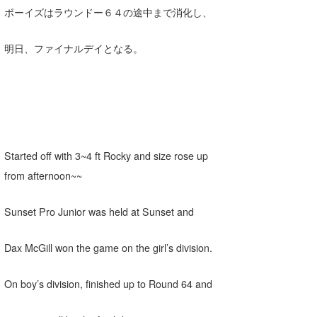
ボーイズはラウンドー６４の途中まで消化し、
たっちー
明日、ファイナルデイとなる。
ハンマー
まっきー
三輪予報士
小川予報士
Started off with 3~4 ft Rocky and size rose up
上田純子
from afternoon~~
上條将美
Sunset Pro Junior was held at Sunset and
唐澤予報士
Dax McGill won the game on the girl’s division.
SancheZ
ゴン
On boy’s division, finished up to Round 64 and
米山予報士