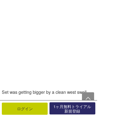
Set was getting bigger by a clean west swell.
1ヶ月無料トライアル
And suddenly, closed set started to come~~
ログイン
新規登録