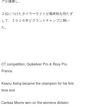
アが優勝し、
Core Surf Japan
２位につけたタイラーライトが最終戦を待たず
メディア
Naoya Kimoto
して、２０１６年どグランドチャンプに輝い
波伝説アンバサダー/プロライダー
mitsuteru Kamio
SURFMEDIA
た。
波伝説スタッフ
Yasunari Inoue
Colors MAGAZINE
福島寿実子
Yoshiyuki Obata
WAVAL
中浦“JET”章
☆加藤
波伝説
arukasvision
嵯峨明日香
+☆maki☆+
CT competition, Quiksilver Pro & Roxy Pro
DELTA FORCE SURF
進士剛光
Aichan
France.
CBA Films
田原啓江
chan-U
Keanu Asing became the champion for his first
熊谷素子
植村未来
ECE
time and
NOBUFUKU
G◎Da
Carissa Moore won on the womens division.
大野”MAR”修聖
H