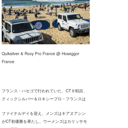
湘南
お知らせ
今月のプレゼント
千葉北
その他
伊豆
ルール＆How to
千葉南
VOTE!
大阪
Quiksilver & Roxy Pro France @ Hoseggor
サーファーズ
France
四国
沖縄
フランス・ハセゴで行われていた、CT９戦目、
クィックシルバー＆ロキシープロ・フランスは
ファイナルデイを迎え、メンズはキアヌアシン
がCT初優勝を果たし、ウーメンズはカリッサモ
ライター/寄稿メディア