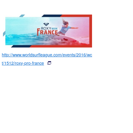
http://www.worldsurfleague.com/events/2016/wc
t/1512/roxy-pro-france