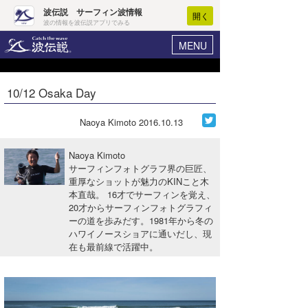
波伝説 サーフィン波情報
開く
波の情報を波伝説アプリでみる
MENU
ニュース
ヘルプ
マイホーム
10/12 Osaka Day
Core Surf Japan
ログイン
コンテスト
Naoya Kimoto
2016.10.13
新規会員登録
ファッション/グッズ
Naoya Kimoto
波情報･概況
サーフィンフォトグラフ界の巨匠、
アート＆エンタメ
重厚なショットが魅力のKINこと木
波予想ツール
WAVE HUNTER
本直哉。 16才でサーフィンを覚え、
コラム
20才からサーフィンフォトグラフィ
気象情報
ーの道を歩みだす。1981年から冬の
ハワイノースショアに通いだし、現
トラベル
ニュース
在も最前線で活躍中。
ショップ情報
サーフィンエリアガイド
ショップ情報
ウラナミ
会員メニュー