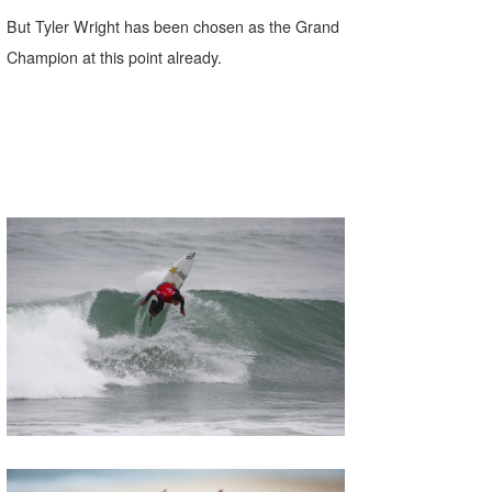
But Tyler Wright has been chosen as the Grand
喜納海人
KID
Champion at this point already.
KOBU
KY
MIN
mitz
OYZ
S.K
Soulman
VAGY
waka☆=
YUKI☆