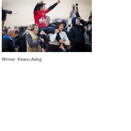
たっちー
ハンマー
まっきー
三輪予報士
小川予報士
Winner Keanu Asing
上田純子
上條将美
唐澤予報士
SancheZ
ゴン
米山予報士