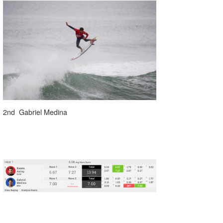
wanda
予報士 hiro.
banpaku
Mr.K
chappy
2nd Gabriel Medina
Romisea