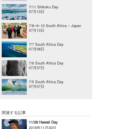
7/11 Shikoku Day
07月13日
7/8~9~10 South Africa ~ Japan
07月13日
7/7 South Africa Day
07月08日
7/6 South Africa Day
07月07日
7/5 South Africa Day
07月07日
関連する記事
11/28 Hawaii Day
2016年11月30日