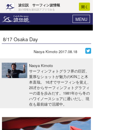
波伝説 サーフィン波情報
開く
波の情報を波伝説アプリでみる
MENU
ニュース
ヘルプ
マイホーム
8/17 Osaka Day
Core Surf Japan
ログイン
コンテスト
Naoya Kimoto
2017.08.18
新規会員登録
ファッション/グッズ
Naoya Kimoto
波情報･概況
サーフィンフォトグラフ界の巨匠、
アート＆エンタメ
重厚なショットが魅力のKINこと木
波予想ツール
WAVE HUNTER
本直哉。 16才でサーフィンを覚え、
コラム
20才からサーフィンフォトグラフィ
気象情報
ーの道を歩みだす。1981年から冬の
ハワイノースショアに通いだし、現
トラベル
ニュース
在も最前線で活躍中。
ショップ情報
サーフィンエリアガイド
ショップ情報
ウラナミ
会員メニュー