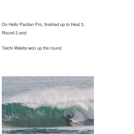
Core Surf Japan
メディア
Naoya Kimoto
On Hello Pacitan Pro, finished up to Heat 3,
波伝説アンバサダー/プロライダー
mitsuteru Kamio
SURFMEDIA
Round 2 and
波伝説スタッフ
Yasunari Inoue
Colors MAGAZINE
福島寿実子
Taichi Wakita won up the round.
Yoshiyuki Obata
WAVAL
中浦“JET”章
☆加藤
波伝説
arukasvision
嵯峨明日香
+☆maki☆+
DELTA FORCE SURF
進士剛光
Aichan
CBA Films
田原啓江
chan-U
熊谷素子
植村未来
ECE
NOBUFUKU
G◎Da
大野”MAR”修聖
H