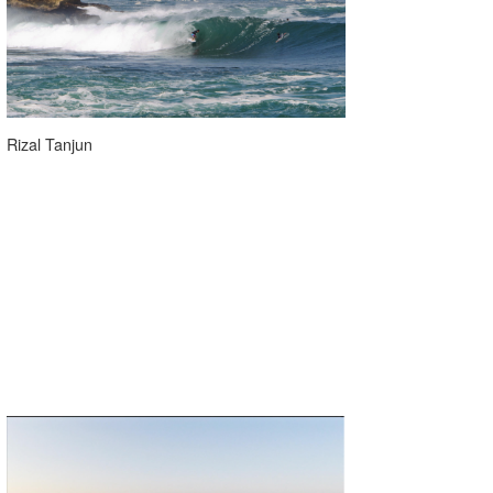
たっちー
ハンマー
まっきー
Rizal Tanjun
三輪予報士
小川予報士
上田純子
上條将美
唐澤予報士
SancheZ
ゴン
米山予報士