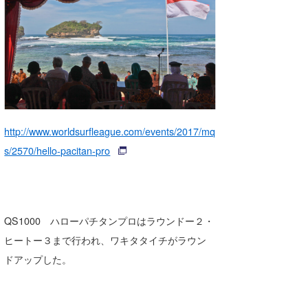
湘南
お知らせ
今月のプレゼント
千葉北
その他
伊豆
ルール＆How to
千葉南
VOTE!
大阪
http://www.worldsurfleague.com/events/2017/mq
サーファーズ
s/2570/hello-pacitan-pro
四国
沖縄
QS1000 ハローパチタンプロはラウンドー２・
ヒートー３まで行われ、ワキタタイチがラウン
ドアップした。
ライター/寄稿メディア