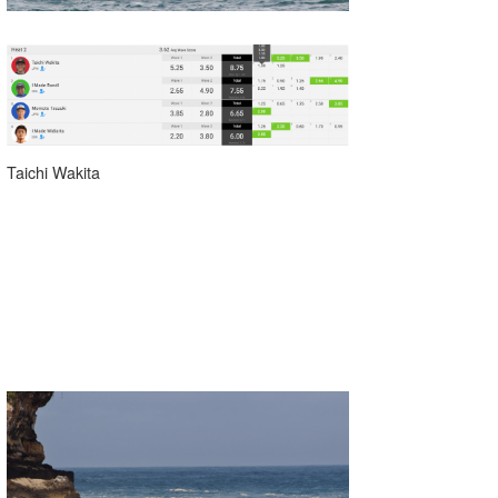
喜納海人
KID
KOBU
KY
MIN
Taichi Wakita
mitz
OYZ
S.K
Soulman
VAGY
waka☆=
YUKI☆