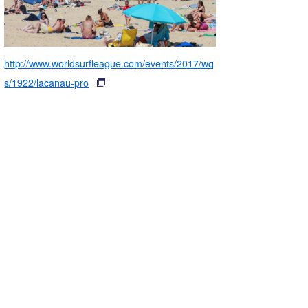
http://www.worldsurfleague.com/events/2017/wq
s/1922/lacanau-pro