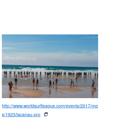
http://www.worldsurfleague.com/events/2017/mq
s/1923/lacanau-pro