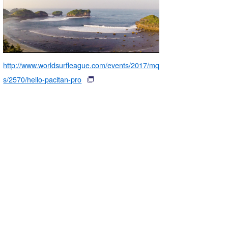
wanda
予報士 hiro.
banpaku
http://www.worldsurfleague.com/events/2017/mq
Mr.K
s/2570/hello-pacitan-pro
chappy
Romisea