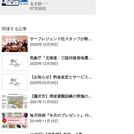
る大切･･･
07月30日
wanda
予報士 hiro.
関連する記事
banpaku
サーフレジェンド社スタッフが救命講習を受講しました
2025年12月05日
Mr.K
気象庁「北海道・三陸沖後発地震注意情報」発表に伴うお知らせ
chappy
2025年12月09日
Romisea
【お知らせ】料金改定とサービス強化、利用規約変更のお知らせ
2025年03月04日
【藤沢市】津波避難訓練の実施のお知らせ、11/7（日）
2021年11月03日
毎月恒例『今月のプレゼント』10月度当選者発表！
2019年11月15日