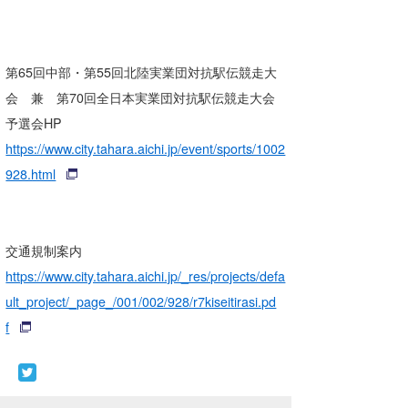
喜納海人
KID
KOBU
第65回中部・第55回北陸実業団対抗駅伝競走大
会 兼 第70回全日本実業団対抗駅伝競走大会
KY
予選会HP
MIN
https://www.city.tahara.aichi.jp/event/sports/1002
mitz
928.html
OYZ
S.K
交通規制案内
https://www.city.tahara.aichi.jp/_res/projects/defa
Soulman
ult_project/_page_/001/002/928/r7kiseitirasi.pd
VAGY
f
waka☆=
YUKI☆