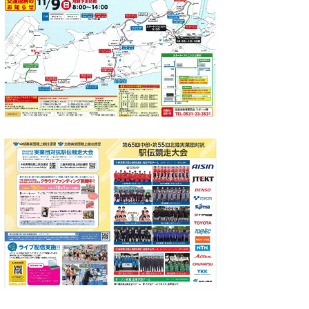
Core Surf Japan
メディア
Naoya Kimoto
波伝説アンバサダー/プロライダー
mitsuteru Kamio
SURFMEDIA
波伝説スタッフ
Yasunari Inoue
Colors MAGAZINE
福島寿実子
Yoshiyuki Obata
WAVAL
中浦“JET”章
☆加藤
波伝説
arukasvision
嵯峨明日香
+☆maki☆+
DELTA FORCE SURF
進士剛光
Aichan
CBA Films
田原啓江
chan-U
熊谷素子
植村未来
ECE
NOBUFUKU
G◎Da
大野”MAR”修聖
H