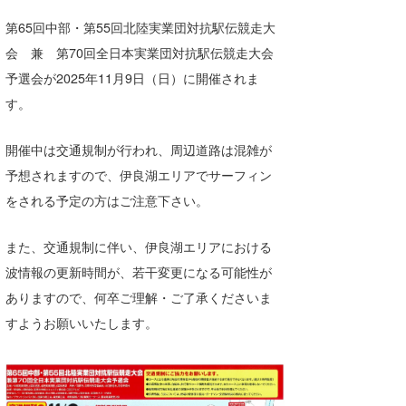
湘南
お知らせ
今月のプレゼント
第65回中部・第55回北陸実業団対抗駅伝競走大
千葉北
その他
会 兼 第70回全日本実業団対抗駅伝競走大会
予選会が2025年11月9日（日）に開催されま
伊豆
ルール＆How to
す。
千葉南
VOTE!
開催中は交通規制が行われ、周辺道路は混雑が
大阪
予想されますので、伊良湖エリアでサーフィン
サーファーズ
四国
をされる予定の方はご注意下さい。
沖縄
また、交通規制に伴い、伊良湖エリアにおける
波情報の更新時間が、若干変更になる可能性が
ありますので、何卒ご理解・ご了承くださいま
すようお願いいたします。
ライター/寄稿メディア