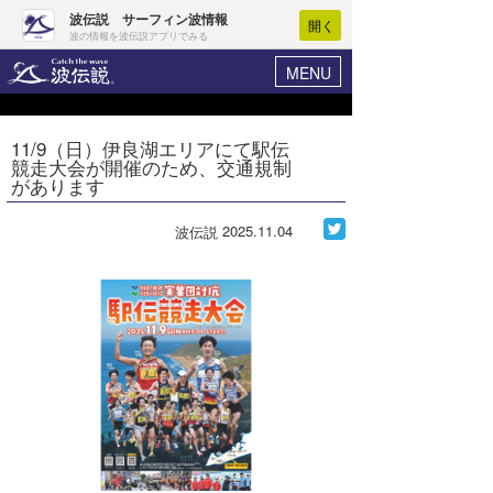
波伝説 サーフィン波情報
開く
波の情報を波伝説アプリでみる
MENU
ニュース
ヘルプ
マイホーム
11/9（日）伊良湖エリアにて駅伝
Core Surf Japan
競走大会が開催のため、交通規制
ログイン
があります
コンテスト
新規会員登録
2025.11.04
波伝説
ファッション/グッズ
波情報･概況
アート＆エンタメ
波予想ツール
WAVE HUNTER
コラム
気象情報
トラベル
ニュース
ショップ情報
サーフィンエリアガイド
ショップ情報
ウラナミ
会員メニュー