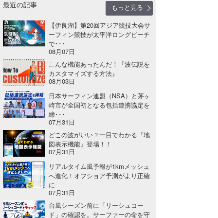
最近の記事
もっと見る
たっちー
【伊良湖】第20回アジア競技大会サ
ハンマー
ーフィン競技が太平洋ロングビーチ
で･･･
08月07日
まっきー
こんな機能あったんだ！『波伝説を
カスタマイズする方法』
三輪予報士
08月03日
小川予報士
日本サーフィン連盟（NSA）と茅ヶ
崎市が全国初となる包括連携協定を
上田純子
締･･･
07月31日
上條将美
どこの波がいい？一目でわかる『地
図表示機能』登場！！
07月31日
唐澤予報士
リアルタイム風予報が1kmメッシュ
SancheZ
へ進化！オフショア予測がより正確
に
07月31日
ゴン
台風シーズン前に「リーシュコー
米山予報士
ド」の確認を。サーファーの命を守