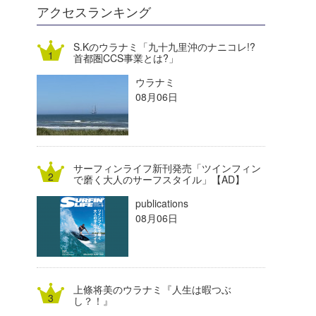
DELTA FORCE SURF
進士剛光
Aichan
アクセスランキング
CBA Films
田原啓江
chan-U
S.Kのウラナミ「九十九里沖のナニコレ!?
首都圏CCS事業とは?」
熊谷素子
植村未来
ECE
ウラナミ
NOBUFUKU
G◎Da
08月06日
大野”MAR”修聖
H
喜納海人
KID
サーフィンライフ新刊発売「ツインフィン
KOBU
で磨く大人のサーフスタイル」【AD】
publications
KY
08月06日
MIN
mitz
上條将美のウラナミ『人生は暇つぶ
OYZ
し？！』