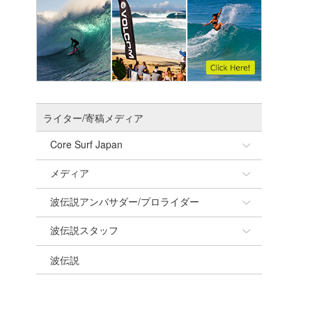
ライター/寄稿メディア
Core Surf Japan
メディア
Naoya Kimoto
波伝説アンバサダー/プロライダー
mitsuteru Kamio
SURFMEDIA
波伝説スタッフ
Yasunari Inoue
Colors MAGAZINE
福島寿実子
波伝説
Yoshiyuki Obata
WAVAL
中浦“JET”章
☆加藤
arukasvision
嵯峨明日香
+☆maki☆+