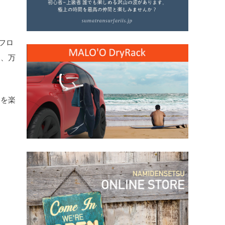
、フロ
し、万
トを楽