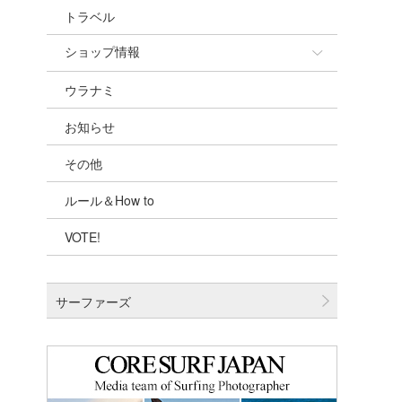
トラベル
ショップ情報
ウラナミ
ショップ情報
お知らせ
湘南
その他
千葉北
ルール＆How to
伊豆
VOTE!
千葉南
大阪
サーファーズ
四国
沖縄