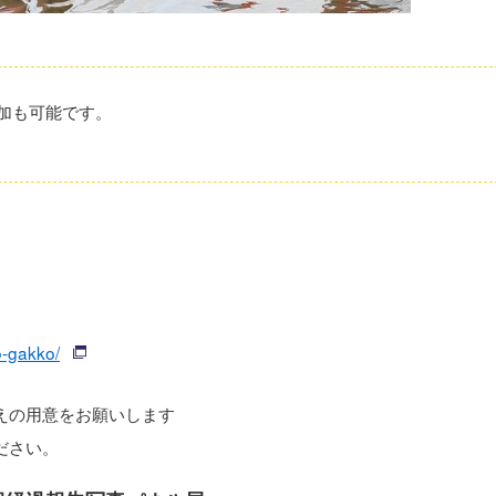
加も可能です。
o-gakko/
えの用意をお願いします
ださい。