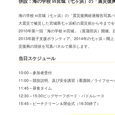
併設：海の学校 in宮城（七ヶ浜）の「震災復
海の学校 in宮城（七ヶ浜）の「震災復興経過報告写真
大震災で被災した宮城県七ヶ浜町の震災前から今までを
2010年第一回「海の学校 in宮城」（菖蒲田浜）開催。
2013年親子支援ボランティア。2014年の七ヶ浜～
災復興の現状を写真パネルで展示します。
当日スケジュール
10:00～参加者受付
11:00～競技説明、及び安全講習（看護師／ライフセー
11:45～昼食タイム
12:30～15:30ビッグサーフボード・パドルレース
15:45～ビーチクリーン＆閉会式（16:30終了）