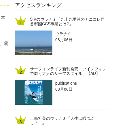
DELTA FORCE SURF
進士剛光
Aichan
アクセスランキング
CBA Films
田原啓江
chan-U
日本
S.Kのウラナミ「九十九里沖のナニコレ!?
首都圏CCS事業とは?」
熊谷素子
植村未来
ECE
ウラナミ
NOBUFUKU
G◎Da
08月06日
、震
大野”MAR”修聖
H
喜納海人
KID
サーフィンライフ新刊発売「ツインフィン
KOBU
で磨く大人のサーフスタイル」【AD】
publications
KY
08月06日
MIN
mitz
上條将美のウラナミ『人生は暇つぶ
OYZ
し？！』