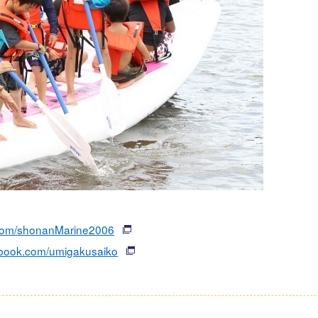
.com/shonanMarine2006
ebook.com/umigakusaiko