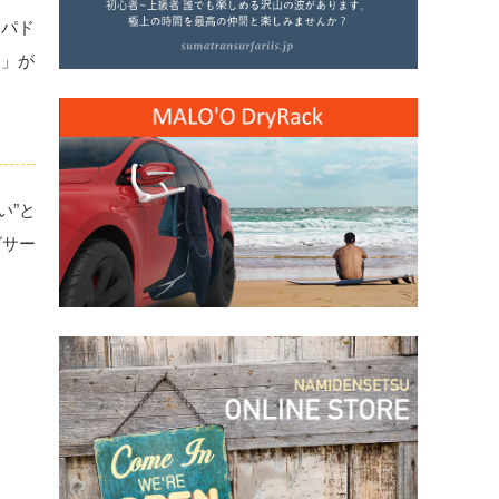
・パド
展」が
い”と
グサー