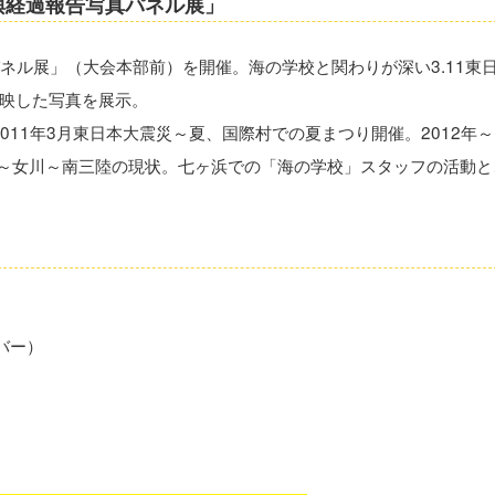
興経過報告写真パネル展」
パネル展」（大会本部前）を開催。海の学校と関わりが深い3.11東
映した写真を展示。
2011年3月東日本大震災～夏、国際村での夏まつり開催。2012年～
閖上～女川～南三陸の現状。七ヶ浜での「海の学校」スタッフの活動と
バー）