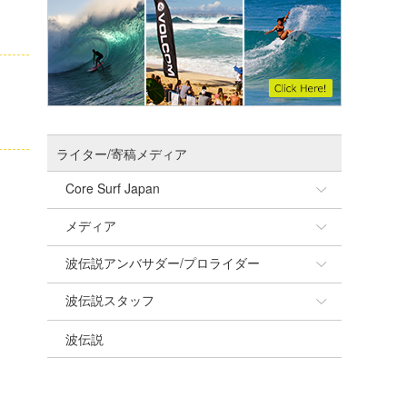
ライター/寄稿メディア
Core Surf Japan
メディア
Naoya Kimoto
波伝説アンバサダー/プロライダー
mitsuteru Kamio
SURFMEDIA
波伝説スタッフ
Yasunari Inoue
Colors MAGAZINE
福島寿実子
波伝説
Yoshiyuki Obata
WAVAL
中浦“JET”章
☆加藤
arukasvision
嵯峨明日香
+☆maki☆+