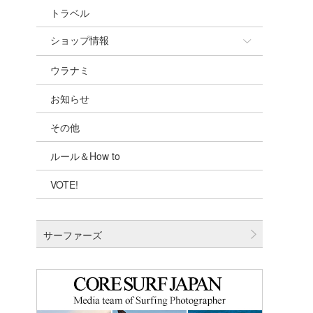
トラベル
ショップ情報
ウラナミ
ショップ情報
お知らせ
湘南
その他
千葉北
ルール＆How to
伊豆
VOTE!
千葉南
大阪
サーファーズ
四国
沖縄