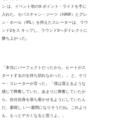
ン は、イベント初の9-ポイント・ライドを手に
喜納海人
KID
入れた。セバスチャン・ジーツ（HAW）とグレ
KOBU
ン・ホール（IRL）を抑えたスレーターは、ラウ
ンド2をス キップし、ラウンド3へダイレクトに
KY
勝ち上がった。
MIN
mitz
OYZ
「本当にパーフェクトだったから、ヒートがス
タートするのを待ち切れなかった。」 と、ケリ
S.K
ー・スレーターが言った。「僕は震えるような
Soulman
感じで興奮していた。あまりに興奮していたか
ら、自分自身を落ち着かせるようにしていたん
VAGY
だ。素晴し い一週間になりそうだね。これより
waka☆=
も、もっとデカくなると思うよ。」
YUKI☆