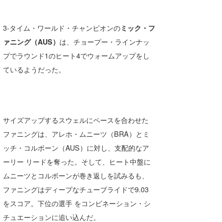
たっちー
3-タイム・ワールド・チャンピオンの
ミック・フ
ハンマー
ァニング（AUS）
は、チョープー・ラインナッ
まっきー
プでラウンド1のヒート4でウォームアップをし
ているようだった。
三輪予報士
小川予報士
上田純子
サイズアップするスウェルにペースを合わせた
ファニングは、アレホ・ムニーツ（BRA）とミ
上條将美
ッチ・コルボーン（AUS）に対し、支配的なア
唐澤予報士
ーリー リードを奪った。そして、ヒート中盤に
ムニーツとコルボーンが巻き返しを試みるも、
SancheZ
ファニングはディープなチューブライドで9.03
ゴン
をスコア。下位の選手 をコンビネーション・シ
チュエーションに追い込んだ。
米山予報士