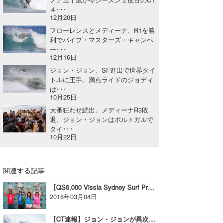
４･･･
12月20日
フローレンスとメディーナ、R1を勝
利でパイプ・マスターズ・キャンペ
ー･･･
12月16日
ジョン・ジョン、SF進出で世界タイ
トルに王手。満点ライドのジョディ
は･･･
10月25日
大番狂わせ続出。メディーナR3敗
退。ジョン・ジョンはポルトガルで
タイ･･･
10月22日
関連する記事
【QS6,000 Vissla Sydney Surf Pro速報】デビッド・シルバ、ニッキ・ヴェン・ダイクが優勝！
2018年03月04日
【CT速報】ジョン・ジョンが異次元のレイバックで勝ち進み閉幕。Drug Aware Margaret River Pro