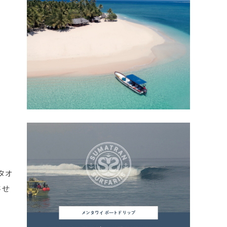
タオ
させ