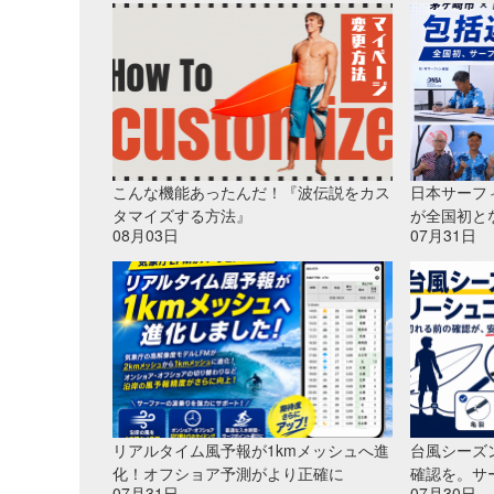
こんな機能あったんだ！『波伝説をカス
日本サーフ
タマイズする方法』
が全国初と
08月03日
07月31日
リアルタイム風予報が1kmメッシュへ進
台風シーズ
化！オフショア予測がより正確に
確認を。サ
07月31日
07月30日