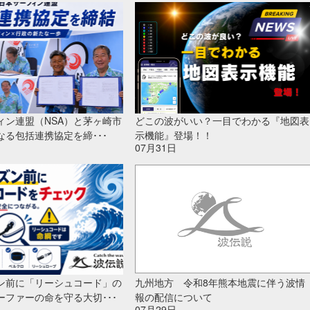
ィン連盟（NSA）と茅ヶ崎市
どこの波がいい？一目でわかる『地図表
なる包括連携協定を締･･･
示機能』登場！！
07月31日
ン前に「リーシュコード」の
九州地方 令和8年熊本地震に伴う波情
ーファーの命を守る大切･･･
報の配信について
07月29日