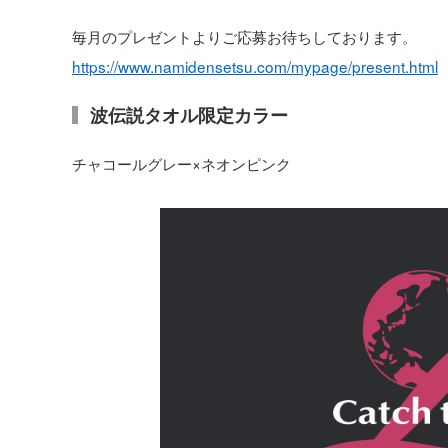
毎月のプレゼントよりご応募お待ちしております。
https://www.namidensetsu.com/mypage/present.html
波伝説タオル限定カラー
チャコールグレー×ネオンピンク