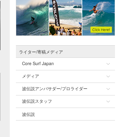
ライター/寄稿メディア
Core Surf Japan
メディア
Naoya Kimoto
波伝説アンバサダー/プロライダー
mitsuteru Kamio
SURFMEDIA
波伝説スタッフ
Yasunari Inoue
Colors MAGAZINE
福島寿実子
波伝説
Yoshiyuki Obata
WAVAL
中浦“JET”章
☆加藤
arukasvision
嵯峨明日香
+☆maki☆+