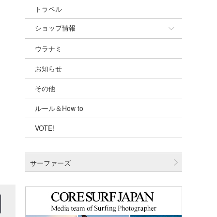
トラベル
ショップ情報
ウラナミ
ショップ情報
お知らせ
湘南
その他
千葉北
ルール＆How to
伊豆
VOTE!
千葉南
大阪
サーファーズ
四国
沖縄