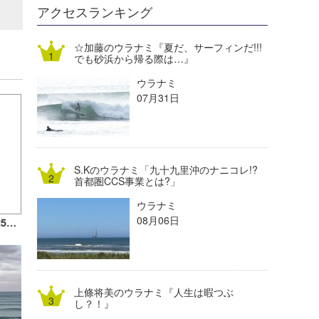
DELTA FORCE SURF
進士剛光
Aichan
アクセスランキング
CBA Films
田原啓江
chan-U
☆加藤のウラナミ『夏だ、サーフィンだ!!!
でも砂浜から帰る際は…』
熊谷素子
植村未来
ECE
ウラナミ
NOBUFUKU
G◎Da
07月31日
大野”MAR”修聖
H
喜納海人
KID
S.Kのウラナミ「九十九里沖のナニコレ!?
KOBU
首都圏CCS事業とは?」
ウラナミ
KY
08月06日
2017湘南エリア秋冬期更新時間（9月25日～）のお知らせ
MIN
mitz
上條将美のウラナミ『人生は暇つぶ
OYZ
し？！』