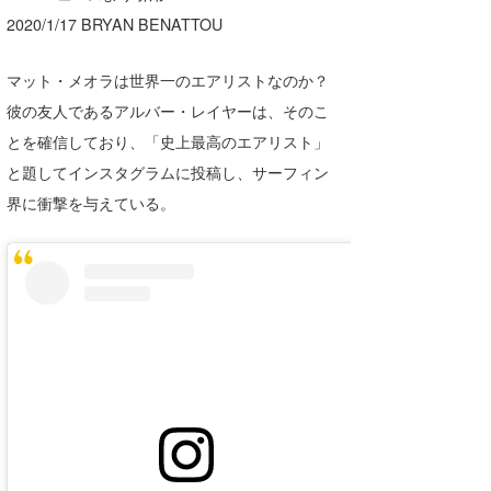
湘南
お知らせ
2020/1/17 BRYAN BENATTOU
今月のプレゼント
千葉北
その他
マット・メオラは世界一のエアリストなのか？
伊豆
ルール＆How to
彼の友人であるアルバー・レイヤーは、そのこ
とを確信しており、「史上最高のエアリスト」
千葉南
VOTE!
と題してインスタグラムに投稿し、サーフィン
大阪
界に衝撃を与えている。
サーファーズ
四国
沖縄
ライター/寄稿メディア