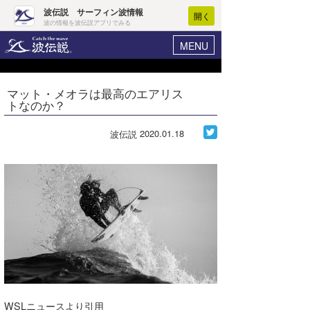
波伝説 サーフィン波情報
開く
波の情報を波伝説アプリでみる
MENU
ニュース
ヘルプ
マイホーム
マット・メオラは最高のエアリス
Core Surf Japan
トなのか？
ログイン
コンテスト
新規会員登録
2020.01.18
波伝説
ファッション/グッズ
波情報･概況
アート＆エンタメ
波予想ツール
WAVE HUNTER
コラム
気象情報
トラベル
ニュース
ショップ情報
サーフィンエリアガイド
ショップ情報
ウラナミ
会員メニュー
WSLニュースより引用