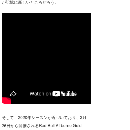
が記憶に新しいところだろう。
たっちー
ハンマー
まっきー
三輪予報士
小川予報士
上田純子
上條将美
唐澤予報士
SancheZ
ゴン
そして、2020年シーズンが近づいており、3月
26日から開催されるRed Bull Airborne Gold
米山予報士