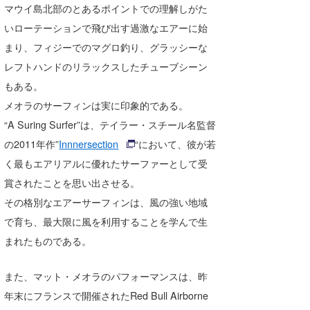
マウイ島北部のとあるポイントでの理解しがた
喜納海人
KID
いローテーションで飛び出す過激なエアーに始
KOBU
まり、フィジーでのマグロ釣り、グラッシーな
レフトハンドのリラックスしたチューブシーン
KY
もある。
MIN
メオラのサーフィンは実に印象的である。
“A Suring Surfer”は、テイラー・スチール名監督
mitz
の2011年作”
Innnersection
“において、彼が若
OYZ
く最もエアリアルに優れたサーファーとして受
賞されたことを思い出させる。
S.K
その格別なエアーサーフィンは、風の強い地域
Soulman
で育ち、最大限に風を利用することを学んで生
まれたものである。
VAGY
waka☆=
また、マット・メオラのパフォーマンスは、昨
年末にフランスで開催されたRed Bull Airborne
YUKI☆