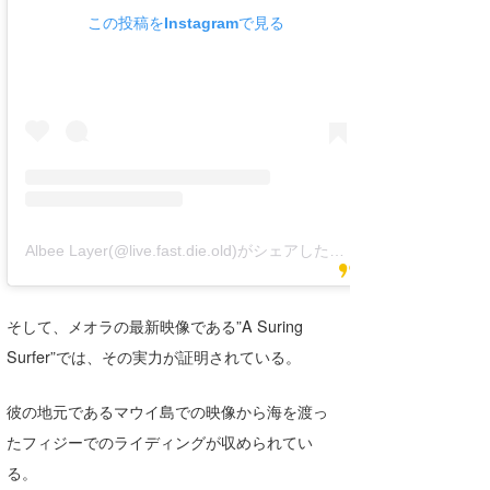
Core Surf Japan
この投稿をInstagramで見る
メディア
Naoya Kimoto
波伝説アンバサダー/プロライダー
mitsuteru Kamio
SURFMEDIA
波伝説スタッフ
Yasunari Inoue
Colors MAGAZINE
福島寿実子
Yoshiyuki Obata
WAVAL
中浦“JET”章
☆加藤
波伝説
arukasvision
嵯峨明日香
+☆maki☆+
Albee Layer(@live.fast.die.old)がシェアした投稿
DELTA FORCE SURF
進士剛光
Aichan
そして、メオラの最新映像である”A Suring
CBA Films
田原啓江
chan-U
Surfer”では、その実力が証明されている。
熊谷素子
植村未来
ECE
彼の地元であるマウイ島での映像から海を渡っ
NOBUFUKU
G◎Da
たフィジーでのライディングが収められてい
る。
大野”MAR”修聖
H