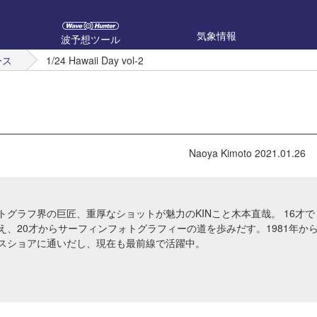
気象情報
波予想ツール
ース
1/24 Hawaii Day vol-2
Naoya Kimoto
2021.01.26
トグラフ界の巨匠、重厚なショットが魅力のKINこと木本直哉。 16才で
え、20才からサーフィンフォトグラフィーの道を歩みだす。1981年か
スショアに通いだし、現在も最前線で活躍中。