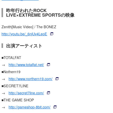
たっちー
昨年行われたROCK
LIVE×EXTREME SPORTSの映像
ハンマー
Zenith[Music Video] / The BONEZ
まっきー
http://youtu.be/_6njUv4LeoE
三輪予報士
出演アーティスト
小川予報士
■TOTALFAT
上田純子
→
http://www.totalfat.net/
上條将美
■Nothern19
→
http://www.northern19.com/
唐澤予報士
■SECRET7LINE
SancheZ
→
http://secret7line.com/
■THE GAME SHOP
ゴン
→
http://gameshop-8bit.com/
米山予報士