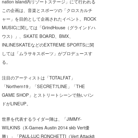
nation island内リゾートステージ」にて行われる
Core Surf Japan
この企画は、音楽とスポーツの「クロスカルチ
ャー」を目的として企画されたイベント。ROCK
メディア
Naoya Kimoto
MUSICに関しては「GrindHouse（グラインドハ
波伝説アンバサダー/プロライダー
mitsuteru Kamio
SURFMEDIA
ウス）」、SKATE BOARD、BMX、
波伝説スタッフ
INLINESKATEなどのEXTREME SPORTSに関
Yasunari Inoue
Colors MAGAZINE
福島寿実子
しては「ムラサキスポーツ」がプロデュースす
Yoshiyuki Obata
WAVAL
中浦“JET”章
☆加藤
波伝説
る。
arukasvision
嵯峨明日香
+☆maki☆+
注目のアーティストは「TOTALFAT」
DELTA FORCE SURF
進士剛光
Aichan
「Northern19」「SECRET7LINE」「THE
GAME SHOP」とストリートシーンで熱いバン
CBA Films
田原啓江
chan-U
ドがLINEUP。
熊谷素子
植村未来
ECE
世界を代表するライダー陣は、「JIMMY-
NOBUFUKU
G◎Da
WILKINS（X-Games Austin 2014 skb Vert優
大野”MAR”修聖
H
勝）」「PAUL-LUC RONCHETTI（Vert Attack8