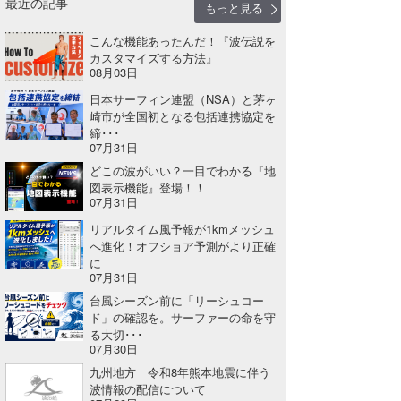
最近の記事
もっと見る
こんな機能あったんだ！『波伝説を
カスタマイズする方法』
08月03日
日本サーフィン連盟（NSA）と茅ヶ
崎市が全国初となる包括連携協定を
締･･･
07月31日
どこの波がいい？一目でわかる『地
図表示機能』登場！！
07月31日
リアルタイム風予報が1kmメッシュ
へ進化！オフショア予測がより正確
に
07月31日
台風シーズン前に「リーシュコー
ド」の確認を。サーファーの命を守
る大切･･･
07月30日
九州地方 令和8年熊本地震に伴う
波情報の配信について