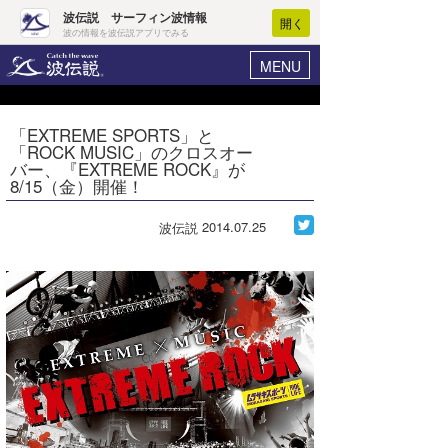
波伝説 サーフィン波情報
開く
波の情報を波伝説アプリでみる
MENU
ニュース
ヘルプ
マイホーム
「EXTREME SPORTS」と
Core Surf Japan
「ROCK MUSIC」のクロスオー
ログイン
バー、『EXTREME ROCK』が
コンテスト
8/15（金）開催！
新規会員登録
ファッション/グッズ
2014.07.25
波伝説
波情報･概況
アート＆エンタメ
波予想ツール
WAVE HUNTER
コラム
気象情報
トラベル
ニュース
ショップ情報
サーフィンエリアガイド
ショップ情報
ウラナミ
会員メニュー