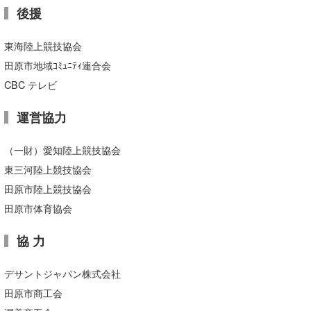
後援
喜納海人
KID
東海陸上競技協会
KOBU
田原市地域ｺﾐｭﾆﾃｨ連合会
KY
CBC テレビ
MIN
運営協力
mitz
（一財）愛知陸上競技協会
OYZ
東三河陸上競技協会
S.K
田原市陸上競技協会
田原市体育協会
Soulman
協 力
VAGY
デサントジャパン株式会社
waka☆=
田原市商工会
YUKI☆