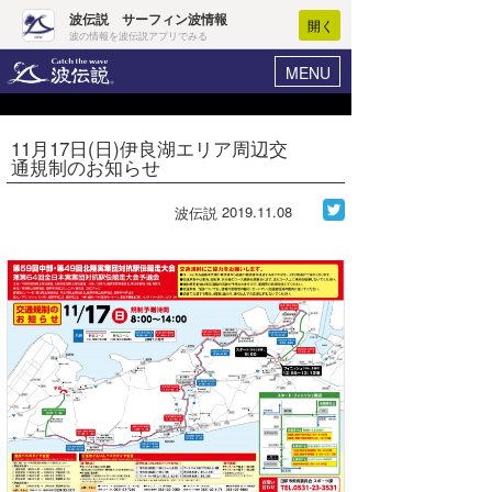
波伝説 サーフィン波情報
開く
波の情報を波伝説アプリでみる
MENU
ニュース
ヘルプ
マイホーム
11月17日(日)伊良湖エリア周辺交
Core Surf Japan
通規制のお知らせ
ログイン
コンテスト
新規会員登録
2019.11.08
波伝説
ファッション/グッズ
波情報･概況
アート＆エンタメ
波予想ツール
WAVE HUNTER
コラム
気象情報
トラベル
ニュース
ショップ情報
サーフィンエリアガイド
ショップ情報
ウラナミ
会員メニュー