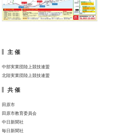
Core Surf Japan
メディア
Naoya Kimoto
波伝説アンバサダー/プロライダー
mitsuteru Kamio
SURFMEDIA
波伝説スタッフ
Yasunari Inoue
Colors MAGAZINE
福島寿実子
主 催
Yoshiyuki Obata
WAVAL
中浦“JET”章
☆加藤
波伝説
中部実業団陸上競技連盟
arukasvision
嵯峨明日香
+☆maki☆+
北陸実業団陸上競技連盟
DELTA FORCE SURF
進士剛光
Aichan
共 催
CBA Films
田原啓江
chan-U
田原市
熊谷素子
植村未来
ECE
田原市教育委員会
NOBUFUKU
G◎Da
中日新聞社
毎日新聞社
大野”MAR”修聖
H