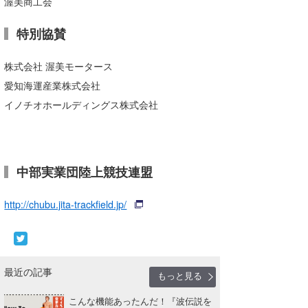
渥美商工会
たっちー
特別協賛
ハンマー
株式会社 渥美モータース
まっきー
愛知海運産業株式会社
三輪予報士
イノチオホールディングス株式会社
小川予報士
上田純子
中部実業団陸上競技連盟
上條将美
http://chubu.jita-trackfield.jp/
唐澤予報士
SancheZ
最近の記事
ゴン
もっと見る
こんな機能あったんだ！『波伝説を
米山予報士