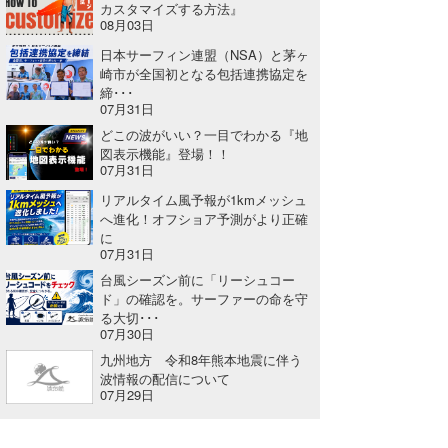
カスタマイズする方法』
08月03日
wanda
日本サーフィン連盟（NSA）と茅ヶ
予報士 hiro.
崎市が全国初となる包括連携協定を
締･･･
07月31日
banpaku
どこの波がいい？一目でわかる『地
図表示機能』登場！！
Mr.K
07月31日
chappy
リアルタイム風予報が1kmメッシュ
へ進化！オフショア予測がより正確
Romisea
に
07月31日
台風シーズン前に「リーシュコー
ド」の確認を。サーファーの命を守
る大切･･･
07月30日
九州地方 令和8年熊本地震に伴う
波情報の配信について
07月29日