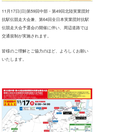
湘南
お知らせ
今月のプレゼント
11月17日(日)第59回中部・第49回北陸実業団対
千葉北
その他
抗駅伝競走大会兼、第64回全日本実業団対抗駅
伝競走大会予選会の開催に伴い、周辺道路では
伊豆
ルール＆How to
交通規制が実施されます。
千葉南
VOTE!
皆様のご理解とご協力のほど、よろしくお願い
大阪
いたします。
サーファーズ
四国
沖縄
ライター/寄稿メディア