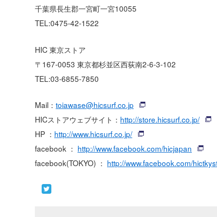
千葉県長生郡一宮町一宮10055
TEL:0475-42-1522
HIC 東京ストア
〒167-0053 東京都杉並区西荻南2-6-3-102
TEL:03-6855-7850
Mail：
toiawase@hicsurf.co.jp
HICストアウェブサイト：
http://store.hicsurf.co.jp/
HP ：
http://www.hicsurf.co.jp/
facebook ：
http://www.facebook.com/hicjapan
facebook(TOKYO) ：
http://www.facebook.com/hictkys