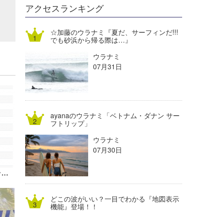
DELTA FORCE SURF
進士剛光
Aichan
アクセスランキング
CBA Films
田原啓江
chan-U
☆加藤のウラナミ『夏だ、サーフィンだ!!!
でも砂浜から帰る際は…』
熊谷素子
植村未来
ECE
ウラナミ
NOBUFUKU
G◎Da
07月31日
大野”MAR”修聖
H
喜納海人
KID
ayanaのウラナミ「ベトナム・ダナン サー
KOBU
フトリップ」
ウラナミ
KY
07月30日
MIN
オリンピックサーフィン2日目結果（ラウンド3）
mitz
どこの波がいい？一目でわかる『地図表示
OYZ
機能』登場！！