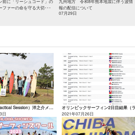
ン前に「リーシュコード」の
九州地方 令和8年熊本地震に伴う波情
ーファーの命を守る大切･･･
報の配信について
07月29日
練習試合（Practical Session）洋之介メモリアルカップ葉山！
13日
2021年07月26日