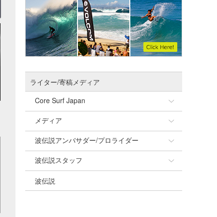
ライター/寄稿メディア
Core Surf Japan
メディア
Naoya Kimoto
波伝説アンバサダー/プロライダー
mitsuteru Kamio
SURFMEDIA
波伝説スタッフ
Yasunari Inoue
Colors MAGAZINE
福島寿実子
波伝説
Yoshiyuki Obata
WAVAL
中浦“JET”章
☆加藤
arukasvision
嵯峨明日香
+☆maki☆+