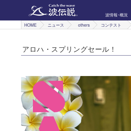
波情報･概況
HOME
ニュース
others
コンテスト
アロハ・スプリングセール！