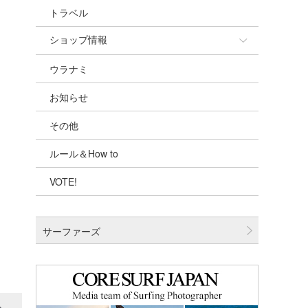
トラベル
ショップ情報
ウラナミ
ショップ情報
お知らせ
湘南
その他
千葉北
ルール＆How to
伊豆
VOTE!
千葉南
大阪
サーファーズ
四国
沖縄