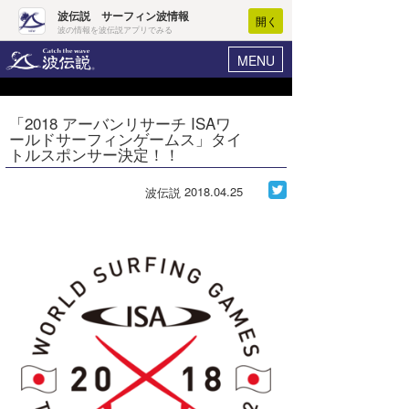
波伝説 サーフィン波情報
開く
波の情報を波伝説アプリでみる
MENU
ニュース
ヘルプ
マイホーム
「2018 アーバンリサーチ ISAワ
Core Surf Japan
ールドサーフィンゲームス」タイ
ログイン
トルスポンサー決定！！
コンテスト
新規会員登録
2018.04.25
波伝説
ファッション/グッズ
波情報･概況
アート＆エンタメ
波予想ツール
WAVE HUNTER
コラム
気象情報
トラベル
ニュース
ショップ情報
サーフィンエリアガイド
ショップ情報
ウラナミ
会員メニュー