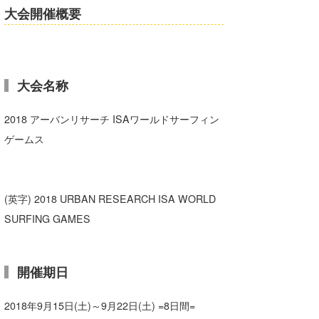
大会開催概要
喜納海人
KID
KOBU
KY
大会名称
MIN
2018 アーバンリサーチ ISAワールドサーフィン
mitz
ゲームス
OYZ
S.K
(英字) 2018 URBAN RESEARCH ISA WORLD
SURFING GAMES
Soulman
VAGY
開催期日
waka☆=
2018年9月15日(土)～9月22日(土) =8日間=
YUKI☆