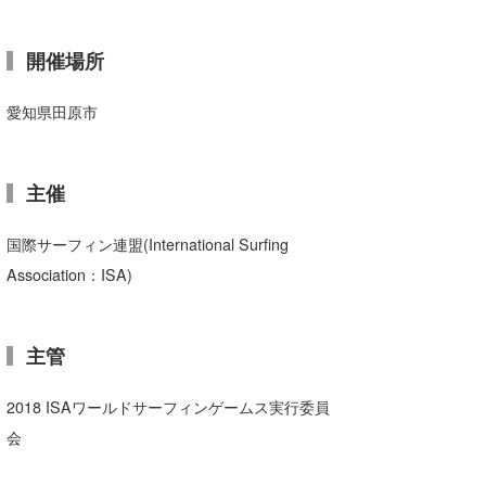
たっちー
開催場所
ハンマー
愛知県田原市
まっきー
三輪予報士
主催
小川予報士
国際サーフィン連盟(International Surfing
上田純子
Association：ISA)
上條将美
唐澤予報士
主管
SancheZ
2018 ISAワールドサーフィンゲームス実行委員
ゴン
会
米山予報士