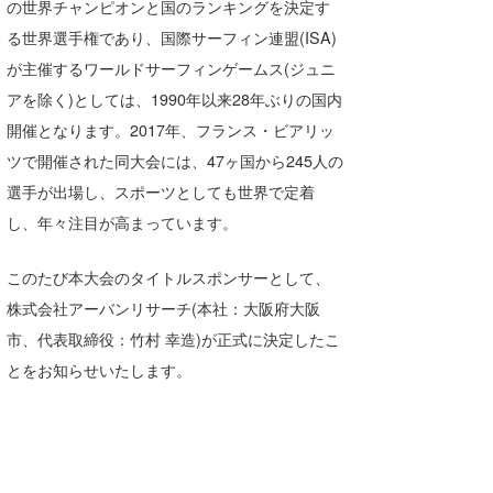
の世界チャンピオンと国のランキングを決定す
Core Surf Japan
る世界選手権であり、国際サーフィン連盟(ISA)
が主催するワールドサーフィンゲームス(ジュニ
メディア
Naoya Kimoto
アを除く)としては、1990年以来28年ぶりの国内
波伝説アンバサダー/プロライダー
mitsuteru Kamio
SURFMEDIA
開催となります。2017年、フランス・ビアリッ
波伝説スタッフ
Yasunari Inoue
Colors MAGAZINE
福島寿実子
ツで開催された同大会には、47ヶ国から245人の
選手が出場し、スポーツとしても世界で定着
Yoshiyuki Obata
WAVAL
中浦“JET”章
☆加藤
波伝説
し、年々注目が高まっています。
arukasvision
嵯峨明日香
+☆maki☆+
このたび本大会のタイトルスポンサーとして、
DELTA FORCE SURF
進士剛光
Aichan
株式会社アーバンリサーチ(本社：大阪府大阪
市、代表取締役：竹村 幸造)が正式に決定したこ
CBA Films
田原啓江
chan-U
とをお知らせいたします。
熊谷素子
植村未来
ECE
NOBUFUKU
G◎Da
大野”MAR”修聖
H