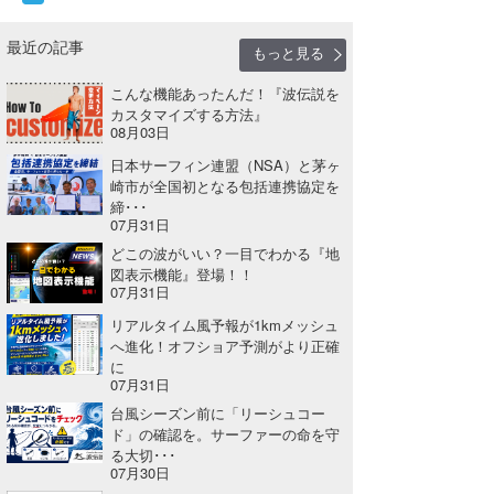
最近の記事
もっと見る
こんな機能あったんだ！『波伝説を
カスタマイズする方法』
08月03日
日本サーフィン連盟（NSA）と茅ヶ
崎市が全国初となる包括連携協定を
締･･･
07月31日
どこの波がいい？一目でわかる『地
図表示機能』登場！！
07月31日
リアルタイム風予報が1kmメッシュ
へ進化！オフショア予測がより正確
に
07月31日
台風シーズン前に「リーシュコー
ド」の確認を。サーファーの命を守
る大切･･･
07月30日