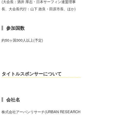
(大会長：酒井 厚志・日本サーフィン連盟理事
wanda
長、大会長代行：山下 政良・田原市長、ほか)
予報士 hiro.
参加国数
banpaku
Mr.K
約50ヶ国300人以上(予定)
chappy
Romisea
タイトルスポンサーについて
会社名
株式会社アーバンリサーチ(URBAN RESEARCH