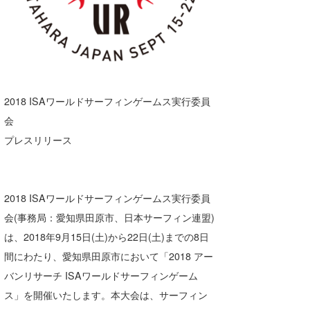
湘南
お知らせ
今月のプレゼント
千葉北
その他
伊豆
ルール＆How to
千葉南
VOTE!
2018 ISAワールドサーフィンゲームス実行委員
会
大阪
プレスリリース
サーファーズ
四国
沖縄
2018 ISAワールドサーフィンゲームス実行委員
会(事務局：愛知県田原市、日本サーフィン連盟)
は、2018年9月15日(土)から22日(土)までの8日
間にわたり、愛知県田原市において「2018 アー
バンリサーチ ISAワールドサーフィンゲーム
ス」を開催いたします。本大会は、サーフィン
ライター/寄稿メディア