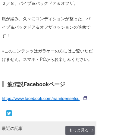
２／８、パイプ＆バックドア＆オフザ。
湘南
お知らせ
今月のプレゼント
千葉北
その他
風が緩み、久々にコンディションが整った、パ
イプ＆バックドア＆オフザセッションの映像で
伊豆
ルール＆How to
す！
千葉南
VOTE!
※このコンテンツはガラケーの方にはご覧いただ
大阪
けません。スマホ・PCからお楽しみください。
サーファーズ
四国
沖縄
波伝説Facebookページ
https://www.facebook.com/namidensetsu
最近の記事
もっと見る
ライター/寄稿メディア