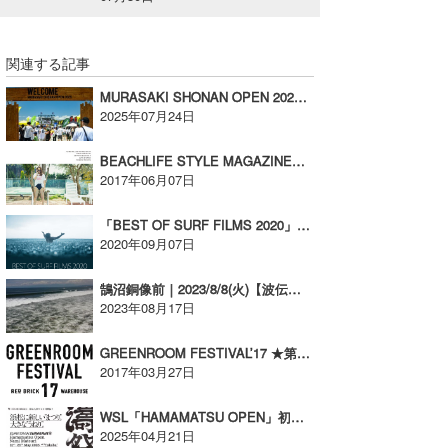
喜納海人
KID
関連する記事
KOBU
MURASAKI SHONAN OPEN 2025 開催レポート
KY
2025年07月24日
MIN
BEACHLIFE STYLE MAGAZINE「HONEY」が6月7日に発売【広告】
2017年06月07日
mitz
「BEST OF SURF FILMS 2020」9/27(日)から逗子シネマアミーゴなどで順次開催！
OYZ
2020年09月07日
S.K
鵠沼銅像前｜2023/8/8(火)【波伝説ドローンパイロット】たっちーの空撮
2023年08月17日
Soulman
GREENROOM FESTIVAL’17 ★第5弾 アーティスト発表★
VAGY
2017年03月27日
waka☆=
WSL「HAMAMATSU OPEN」初開催決定 !
YUKI☆
2025年04月21日