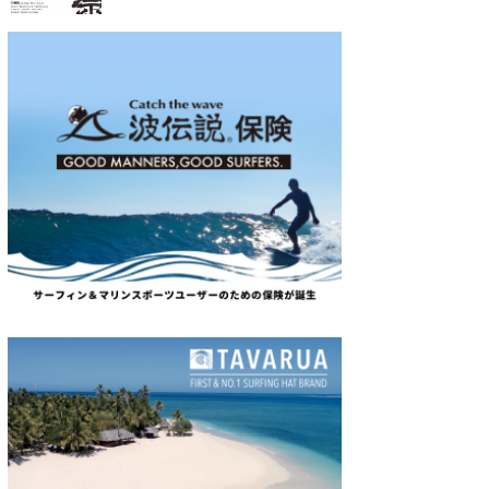
たっちー
ハンマー
まっきー
三輪予報士
小川予報士
上田純子
上條将美
唐澤予報士
SancheZ
ゴン
米山予報士