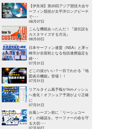
【伊良湖】第20回アジア競技大会サ
Core Surf Japan
ーフィン競技が太平洋ロングビーチ
で･･･
メディア
Naoya Kimoto
08月07日
こんな機能あったんだ！『波伝説を
波伝説アンバサダー/プロライダー
mitsuteru Kamio
SURFMEDIA
カスタマイズする方法』
08月03日
波伝説スタッフ
Yasunari Inoue
Colors MAGAZINE
福島寿実子
日本サーフィン連盟（NSA）と茅ヶ
崎市が全国初となる包括連携協定を
Yoshiyuki Obata
WAVAL
中浦“JET”章
☆加藤
波伝説
締･･･
07月31日
arukasvision
嵯峨明日香
+☆maki☆+
どこの波がいい？一目でわかる『地
図表示機能』登場！！
DELTA FORCE SURF
進士剛光
Aichan
07月31日
CBA Films
田原啓江
chan-U
リアルタイム風予報が1kmメッシュ
へ進化！オフショア予測がより正確
に
熊谷素子
植村未来
ECE
07月31日
台風シーズン前に「リーシュコー
NOBUFUKU
G◎Da
ド」の確認を。サーファーの命を守
る大切･･･
大野”MAR”修聖
H
07月30日