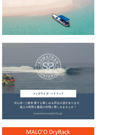
wanda
予報士 hiro.
banpaku
Mr.K
chappy
Romisea