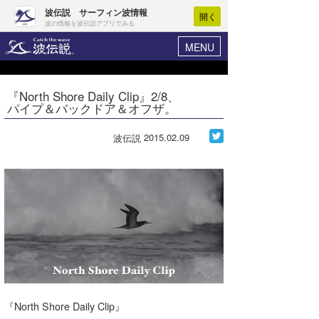
波伝説 サーフィン波情報
開く
波の情報を波伝説アプリでみる
MENU
ニュース
ヘルプ
マイホーム
『North Shore Daily Clip』2/8、
Core Surf Japan
パイプ＆バックドア＆オフザ。
ログイン
コンテスト
新規会員登録
2015.02.09
波伝説
ファッション/グッズ
波情報･概況
アート＆エンタメ
波予想ツール
WAVE HUNTER
コラム
気象情報
トラベル
ニュース
ショップ情報
サーフィンエリアガイド
ショップ情報
ウラナミ
会員メニュー
『North Shore Daily Clip』