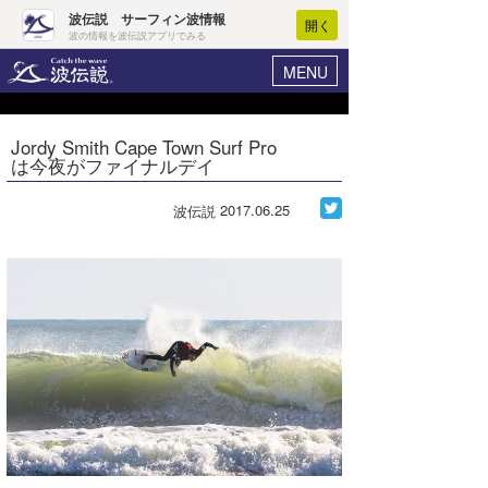
波伝説 サーフィン波情報
開く
波の情報を波伝説アプリでみる
MENU
ニュース
ヘルプ
マイホーム
Jordy Smith Cape Town Surf Pro
Core Surf Japan
は今夜がファイナルデイ
ログイン
コンテスト
新規会員登録
2017.06.25
波伝説
ファッション/グッズ
波情報･概況
アート＆エンタメ
波予想ツール
WAVE HUNTER
コラム
気象情報
トラベル
ニュース
ショップ情報
サーフィンエリアガイド
ショップ情報
ウラナミ
会員メニュー