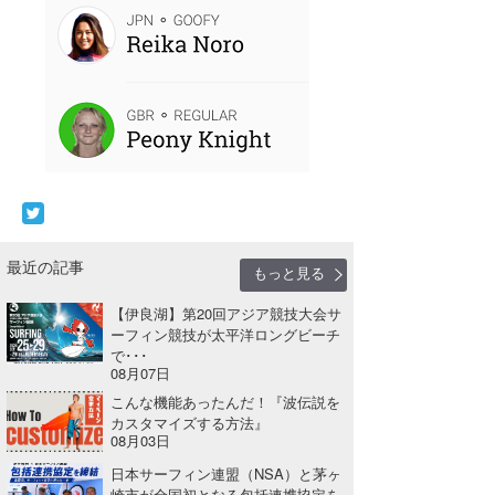
たっちー
ハンマー
まっきー
三輪予報士
小川予報士
上田純子
最近の記事
もっと見る
上條将美
【伊良湖】第20回アジア競技大会サ
ーフィン競技が太平洋ロングビーチ
唐澤予報士
で･･･
08月07日
SancheZ
こんな機能あったんだ！『波伝説を
カスタマイズする方法』
ゴン
08月03日
日本サーフィン連盟（NSA）と茅ヶ
米山予報士
崎市が全国初となる包括連携協定を