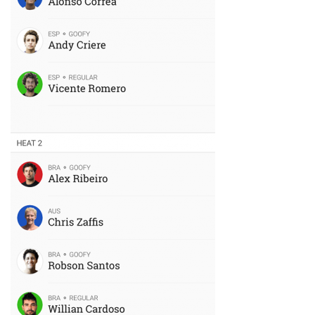
Core Surf Japan
メディア
Naoya Kimoto
波伝説アンバサダー/プロライダー
mitsuteru Kamio
SURFMEDIA
波伝説スタッフ
Yasunari Inoue
Colors MAGAZINE
福島寿実子
Yoshiyuki Obata
WAVAL
中浦“JET”章
☆加藤
波伝説
arukasvision
嵯峨明日香
+☆maki☆+
DELTA FORCE SURF
進士剛光
Aichan
CBA Films
田原啓江
chan-U
熊谷素子
植村未来
ECE
NOBUFUKU
G◎Da
大野”MAR”修聖
H