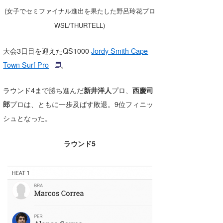
湘南
お知らせ
(女子でセミファイナル進出を果たした野呂玲花プロ
今月のプレゼント
WSL/THURTELL)
千葉北
その他
伊豆
ルール＆How to
大会3日目を迎えたQS1000
Jordy Smith Cape
Town Surf Pro
。
千葉南
VOTE!
大阪
ラウンド4まで勝ち進んだ
新井洋人
プロ、
西慶司
郎
プロは、ともに一歩及ばす敗退。9位フィニッ
サーファーズ
四国
シュとなった。
沖縄
ラウンド5
ライター/寄稿メディア