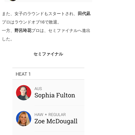
喜納海人
KID
また、女子のラウンドもスタートされ、
田代凪
KOBU
プロはラウンドオブ16で敗退。
一方、
野呂玲花
プロは、セミファイナルへ進出
KY
した。
MIN
セミファイナル
mitz
OYZ
S.K
Soulman
VAGY
waka☆=
YUKI☆