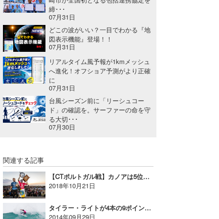
締･･･
wanda
07月31日
どこの波がいい？一目でわかる『地
予報士 hiro.
図表示機能』登場！！
07月31日
banpaku
リアルタイム風予報が1kmメッシュ
へ進化！オフショア予測がより正確
Mr.K
に
07月31日
chappy
台風シーズン前に「リーシュコー
ド」の確認を。サーファーの命を守
Romisea
る大切･･･
07月30日
関連する記事
【CTポルトガル戦】カノアは5位フィニッシュ、タイトルレースは最終戦へ！！
2018年10月21日
タイラー・ライトが4本の9ポイント。パーフェクト・ファイナルでロキシー・プロ・フランス優勝
2014年09月29日