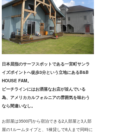
湘南
お知らせ
今月のプレゼント
千葉北
その他
伊豆
ルール＆How to
千葉南
VOTE!
大阪
サーファーズ
日本屈指のサーフスポットである一宮町サンラ
四国
イズポイントへ徒歩3分という立地にあるB&B
沖縄
HOUSE FAM。
ビーチラインにはお洒落なお店が並んでいる
為、アメリカカルフォルニアの雰囲気を味わう
なら間違いなし。
お部屋は3500円から宿泊できる2人部屋と3人部
屋の1ルームタイプと、1棟貸しで8人まで同時に
ライター/寄稿メディア