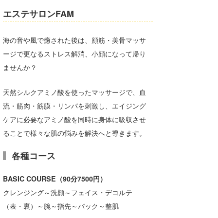
エステサロンFAM
たっちー
ハンマー
海の音や風で癒された後は、顔筋・美骨マッサ
ージで更なるストレス解消、小顔になって帰り
まっきー
ませんか？
三輪予報士
天然シルクアミノ酸を使ったマッサージで、血
小川予報士
流・筋肉・筋膜・リンパを刺激し、エイジング
上田純子
ケアに必要なアミノ酸を同時に身体に吸収させ
ることで様々な肌の悩みを解決へと導きます。
上條将美
唐澤予報士
各種コース
SancheZ
BASIC COURSE（90分7500円）
クレンジング～洗顔～フェイス・デコルテ
ゴン
（表・裏）～腕～指先～パック～整肌
米山予報士