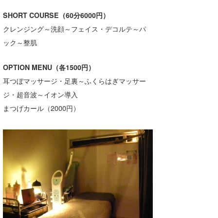
SHORT COURSE（60分6000円）
wanda
クレンジング～洗顔～フェイス・デコルテ～パ
予報士 hiro.
ック～整肌
banpaku
OPTION MENU（各1500円）
Mr.K
耳つぼマッサージ・足裏～ふくらはぎマッサー
ジ・超音波～イオン導入
chappy
まつげカール（2000円）
Romisea