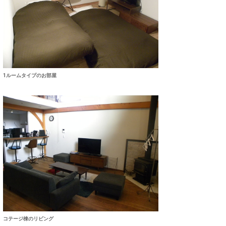
喜納海人
KID
KOBU
KY
MIN
1ルームタイプのお部屋
mitz
OYZ
S.K
Soulman
VAGY
waka☆=
コテージ棟のリビング
YUKI☆