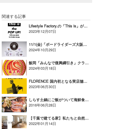
関連する記事
Lifestyle Factory.の「This is」が玉川髙島屋にてポップアップを開催！【AD】
2023年12月07日
11/1(金)「ボードライダーズ大阪」OPEN記念キャンペーン実施【AD】
2024年10月29日
飯岡「みんなで復興綱引き」クラウドファンディング実施中！【AD】
2024年03月18日
FLORENCE 国内初となる実店舗がポップアップ・ストアとして湘南T-SITEにオープン【AD】
2023年06月30日
しらす土鍋にご飯がついて海鮮食べ放題2980円！【AD】
2016年06月28日
【千葉で建てる家】私たちと自然が織りなす、唯一無二の創造【AD】
2022年01月14日