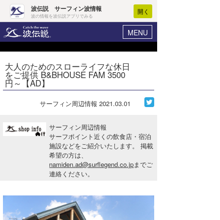
波伝説 サーフィン波情報
開く
波の情報を波伝説アプリでみる
MENU
ニュース
ヘルプ
マイホーム
大人のためのスローライフな休日
Core Surf Japan
をご提供 B&BHOUSE FAM 3500
ログイン
円～【AD】
コンテスト
新規会員登録
サーフィン周辺情報
2021.03.01
ファッション/グッズ
波情報･概況
アート＆エンタメ
サーフィン周辺情報
波予想ツール
WAVE HUNTER
サーフポイント近くの飲食店・宿泊
施設などをご紹介いたします。 掲載
コラム
気象情報
希望の方は、
namiden.ad@surflegend.co.jp
までご
トラベル
ニュース
連絡ください。
ショップ情報
サーフィンエリアガイド
ショップ情報
ウラナミ
会員メニュー