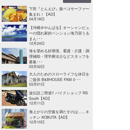
下田『とんえび』腹ペコサーファー
集まれ！【AD】
04月18日
【沖縄＠やんばる】オーシャンビュ
ーの隠れ家的ペンション海乃宿うる
まん･･･
12月24日
海を望める好環境、看護・介護・調
理補助・理学療法士などスタッフを
募集･･･
03月02日
大人のためのスローライフな休日を
ご提供 B&BHOUSE FAM 3･･･
03月01日
波伝説ご用達!! バイクショップ RS
South【AD】
12月11日
海上がりの空腹を満たすのは……キ
ッチン KOBUTA【AD】
12月10日