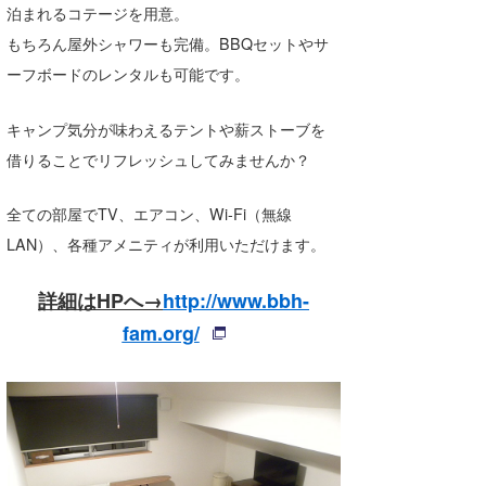
泊まれるコテージを用意。
Core Surf Japan
もちろん屋外シャワーも完備。BBQセットやサ
メディア
Naoya Kimoto
ーフボードのレンタルも可能です。
波伝説アンバサダー/プロライダー
mitsuteru Kamio
SURFMEDIA
キャンプ気分が味わえるテントや薪ストーブを
波伝説スタッフ
Yasunari Inoue
Colors MAGAZINE
福島寿実子
借りることでリフレッシュしてみませんか？
Yoshiyuki Obata
WAVAL
中浦“JET”章
☆加藤
波伝説
全ての部屋でTV、エアコン、Wi-Fi（無線
LAN）、各種アメニティが利用いただけます。
arukasvision
嵯峨明日香
+☆maki☆+
DELTA FORCE SURF
進士剛光
Aichan
詳細はHPへ→
http://www.bbh-
fam.org/
CBA Films
田原啓江
chan-U
熊谷素子
植村未来
ECE
NOBUFUKU
G◎Da
大野”MAR”修聖
H