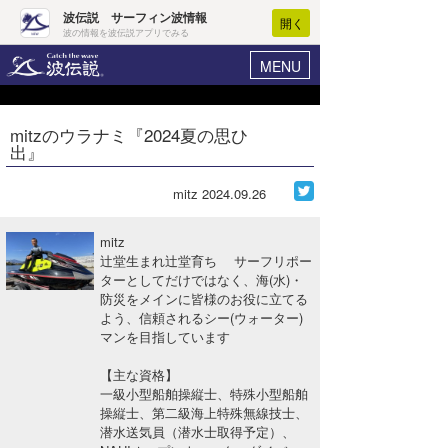
波伝説 サーフィン波情報
開く
波の情報を波伝説アプリでみる
MENU
ニュース
ヘルプ
マイホーム
mitzのウラナミ『2024夏の思ひ
Core Surf Japan
出』
ログイン
コンテスト
新規会員登録
mitz
2024.09.26
ファッション/グッズ
波情報･概況
mitz
アート＆エンタメ
辻堂生まれ辻堂育ち サーフリポー
波予想ツール
WAVE HUNTER
ターとしてだけではなく、海(水)・
防災をメインに皆様のお役に立てる
コラム
気象情報
よう、信頼されるシー(ウォーター)
マンを目指しています
トラベル
ニュース
【主な資格】
ショップ情報
サーフィンエリアガイド
一級小型船舶操縦士、特殊小型船舶
操縦士、第二級海上特殊無線技士、
ショップ情報
ウラナミ
会員メニュー
潜水送気員（潜水士取得予定）、