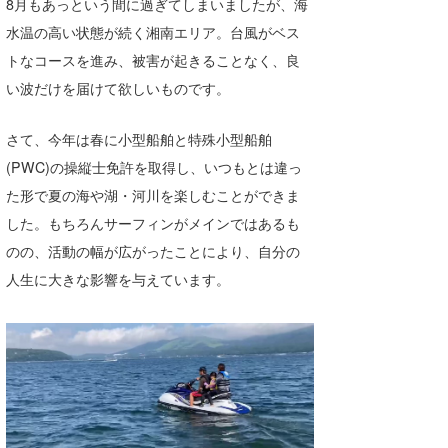
8月もあっという間に過ぎてしまいましたが、海
Core Surf Japan
水温の高い状態が続く湘南エリア。台風がベス
トなコースを進み、被害が起きることなく、良
メディア
Naoya Kimoto
い波だけを届けて欲しいものです。
波伝説アンバサダー/プロライダー
mitsuteru Kamio
SURFMEDIA
さて、今年は春に小型船舶と特殊小型船舶
波伝説スタッフ
Yasunari Inoue
Colors MAGAZINE
福島寿実子
(PWC)の操縦士免許を取得し、いつもとは違っ
Yoshiyuki Obata
WAVAL
中浦“JET”章
☆加藤
波伝説
た形で夏の海や湖・河川を楽しむことができま
した。もちろんサーフィンがメインではあるも
arukasvision
嵯峨明日香
+☆maki☆+
のの、活動の幅が広がったことにより、自分の
DELTA FORCE SURF
進士剛光
Aichan
人生に大きな影響を与えています。
CBA Films
田原啓江
chan-U
熊谷素子
植村未来
ECE
NOBUFUKU
G◎Da
大野”MAR”修聖
H