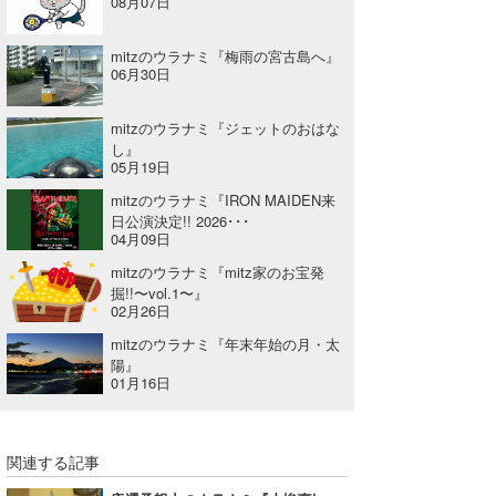
08月07日
mitzのウラナミ『梅雨の宮古島へ』
06月30日
mitzのウラナミ『ジェットのおはな
し』
05月19日
mitzのウラナミ『IRON MAIDEN来
日公演決定!! 2026･･･
04月09日
mitzのウラナミ『mitz家のお宝発
掘!!〜vol.1〜』
02月26日
mitzのウラナミ『年末年始の月・太
陽』
01月16日
関連する記事