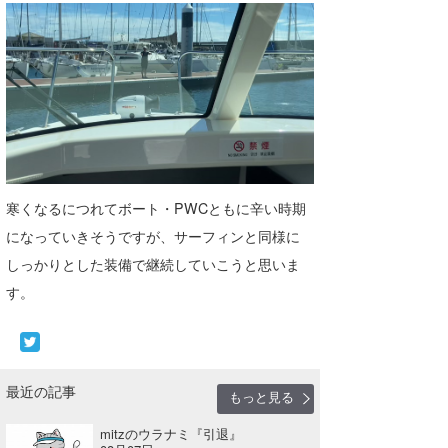
wanda
予報士 hiro.
banpaku
Mr.K
chappy
寒くなるにつれてボート・PWCともに辛い時期
になっていきそうですが、サーフィンと同様に
Romisea
しっかりとした装備で継続していこうと思いま
す。
最近の記事
もっと見る
mitzのウラナミ『引退』