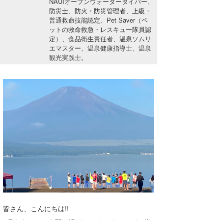
NAUIオープンウォーターダイバー、
湘南
お知らせ
防災士、防火・防災管理者、上級・
今月のプレゼント
普通救命技能認定、Pet Saver（ペ
千葉北
その他
ットの救命救急・レスキュー隊員認
定）、食品衛生責任者、温泉ソムリ
伊豆
エマスター、温泉健康指導士、温泉
ルール＆How to
観光実践士。
千葉南
VOTE!
大阪
サーファーズ
四国
沖縄
皆さん、こんにちは!!
ライター/寄稿メディア