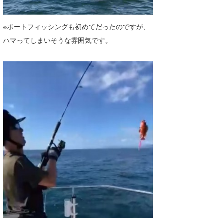
喜納海人
KID
※ボートフィッシングも初めてだったのですが、
KOBU
ハマってしまいそうな雰囲気です。
KY
MIN
mitz
OYZ
S.K
Soulman
VAGY
waka☆=
YUKI☆