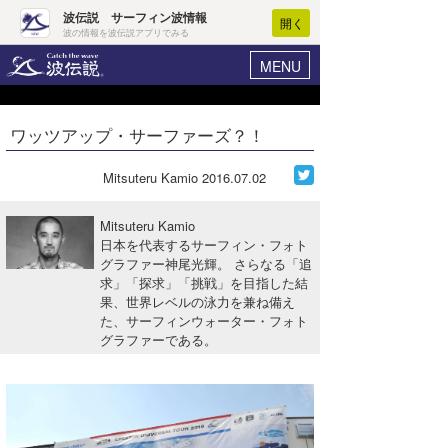
波伝説 サーフィン波情報
開く
波の情報を波伝説アプリでみる
MENU
ニュース
ヘルプ
マイホーム
ワッツアップ・サーファーズ？！
Core Surf Japan
ログイン
コンテスト
Mitsuteru Kamio
2016.07.02
新規会員登録
ファッション/グッズ
Mitsuteru Kamio
波情報･概況
日本を代表するサーフィン・フォト
アート＆エンタメ
グラファー神尾光輝。 さらなる「追
波予想ツール
WAVE HUNTER
求」「探求」「挑戦」を目指した結
コラム
果、世界レベルの泳力を兼ね備え
気象情報
た、サーフィンウォーター・フォト
グラファーである。
トラベル
ニュース
ショップ情報
サーフィンエリアガイド
ショップ情報
ウラナミ
会員メニュー