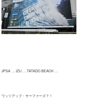
湘南
お知らせ
今月のプレゼント
千葉北
その他
伊豆
ルール＆How to
千葉南
VOTE!
大阪
サーファーズ
四国
沖縄
JPSA … IZU … TATADO BEACH …
ワッツアップ・サーファーズ？！
ライター/寄稿メディア