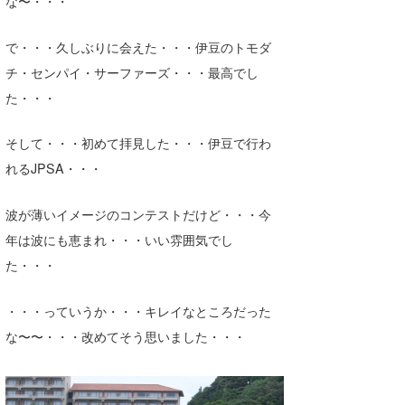
な〜・・・
たっちー
で・・・久しぶりに会えた・・・伊豆のトモダ
ハンマー
チ・センパイ・サーファーズ・・・最高でし
た・・・
まっきー
三輪予報士
そして・・・初めて拝見した・・・伊豆で行わ
れるJPSA・・・
小川予報士
上田純子
波が薄いイメージのコンテストだけど・・・今
年は波にも恵まれ・・・いい雰囲気でし
上條将美
た・・・
唐澤予報士
・・・っていうか・・・キレイなところだった
SancheZ
な〜〜・・・改めてそう思いました・・・
ゴン
米山予報士