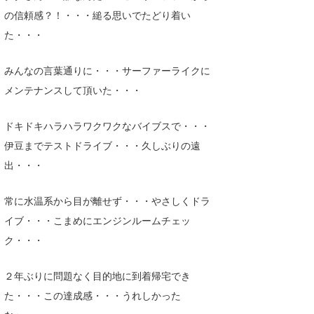
の信頼感？！・・・縋る思いでたどり着い
喜納海人
KID
た・・・
KOBU
みんなの言葉通りに・・・サーファーライクに
KY
メンテナンスして頂いた・・・
MIN
ドキドキハラハラワクワクなバイブスで・・・
mitz
伊豆までテストドライブ・・・久しぶりの遠
OYZ
出・・・
S.K
常に水温系から目が離せず・・・やさしくドラ
Soulman
イブ・・・こまめにエンジンルームチェッ
ク・・・
VAGY
２年ぶりに問題なく目的地に到着帰宅でき
waka☆=
た・・・この達成感・・・うれしかった
YUKI☆