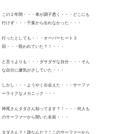
Core Surf Japan
この２年間・・・車が調子悪く・・・どこにも
メディア
Naoya Kimoto
行けず・・・千葉から出れなかった・・・
波伝説アンバサダー/プロライダー
mitsuteru Kamio
SURFMEDIA
行ったとしても・・・オーバーヒート３
波伝説スタッフ
Yasunari Inoue
Colors MAGAZINE
福島寿実子
回・・・呪われていた？！・・・
Yoshiyuki Obata
WAVAL
中浦“JET”章
☆加藤
波伝説
と言うよりも・・・ダサダサな自分・・・そん
arukasvision
嵯峨明日香
+☆maki☆+
な自分に嫌気がさしていた・・・
DELTA FORCE SURF
進士剛光
Aichan
しかし・・・ようやく出会えた・・・サーファ
CBA Films
田原啓江
chan-U
ーライクなメカニック・・・
熊谷素子
植村未来
ECE
神尾さんタダさん知ってます？！・・・何人も
のサーファーから聞いた名前・・・
NOBUFUKU
G◎Da
大野”MAR”修聖
H
タダさん？！誰なんだ？！このサーファーから