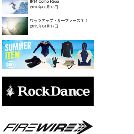
8/14 Comp Repo
2018年08月15日
たっちー
ワッツアップ・サーファーズ？！
ハンマー
2015年04月17日
まっきー
三輪予報士
小川予報士
上田純子
上條将美
唐澤予報士
SancheZ
ゴン
米山予報士