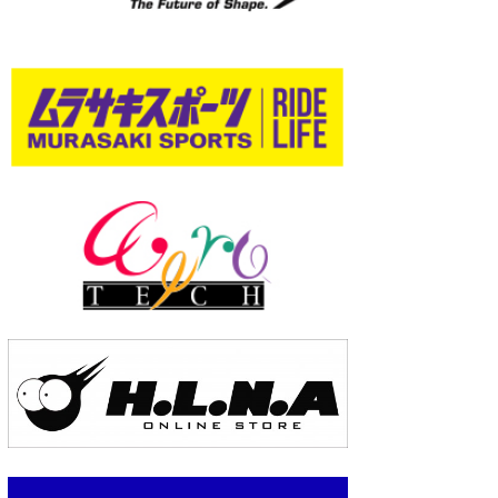
wanda
予報士 hiro.
banpaku
Mr.K
chappy
Romisea