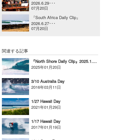
2026.6.29･･･
喜納海人
KID
07月20日
『South Africa Daily Clip』
KOBU
2026.6.27･･･
07月20日
KY
MIN
関連する記事
mitz
『North Shore Daily Clip』2025.1.18 @ PIPELINE
2025年01月20日
OYZ
3/10 Australia Day
S.K
2016年03月11日
Soulman
1/27 Hawaii Day
2021年01月29日
VAGY
1/17 Hawaii Day
waka☆=
2017年01月19日
YUKI☆