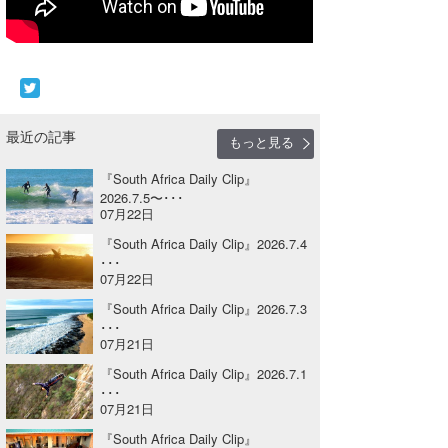
Core Surf Japan
メディア
Naoya Kimoto
波伝説アンバサダー/プロライダー
mitsuteru Kamio
SURFMEDIA
最近の記事
もっと見る
波伝説スタッフ
Yasunari Inoue
Colors MAGAZINE
福島寿実子
『South Africa Daily Clip』
Yoshiyuki Obata
WAVAL
中浦“JET”章
☆加藤
波伝説
2026.7.5〜･･･
07月22日
arukasvision
嵯峨明日香
+☆maki☆+
『South Africa Daily Clip』2026.7.4
･･･
DELTA FORCE SURF
進士剛光
Aichan
07月22日
『South Africa Daily Clip』2026.7.3
CBA Films
田原啓江
chan-U
･･･
07月21日
熊谷素子
植村未来
ECE
『South Africa Daily Clip』2026.7.1
NOBUFUKU
G◎Da
･･･
07月21日
大野”MAR”修聖
H
『South Africa Daily Clip』