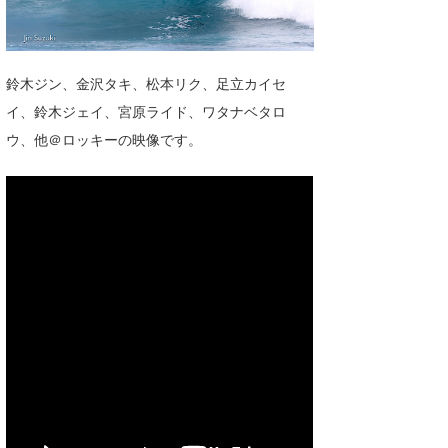
湘南
お知らせ
今月のプレゼント
千葉北
その他
鈴木ジン、金沢タキ、松本リク、足立カイセ
伊豆
ルール＆How to
イ、鈴木ジェイ、宮原ライド、ワタナベタロ
千葉南
ウ、他＠ロッキーの映像です。
VOTE!
大阪
サーファーズ
四国
沖縄
ライター/寄稿メディア