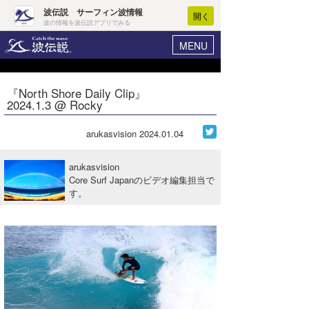
波伝説 サーフィン波情報
開く
波の情報を波伝説アプリでみる
MENU
ニュース
ヘルプ
マイホーム
『North Shore Daily Clip』
Core Surf Japan
2024.1.3 @ Rocky
ログイン
コンテスト
新規会員登録
arukasvision
2024.01.04
ファッション/グッズ
波情報･概況
arukasvision
アート＆エンタメ
Core Surf Japanのビデオ編集担当で
波予想ツール
WAVE HUNTER
す。
コラム
気象情報
トラベル
ニュース
ショップ情報
サーフィンエリアガイド
ショップ情報
ウラナミ
会員メニュー