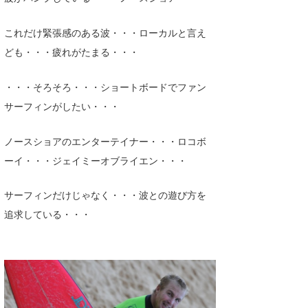
Core Surf Japan
これだけ緊張感のある波・・・ローカルと言え
メディア
Naoya Kimoto
ども・・・疲れがたまる・・・
波伝説アンバサダー/プロライダー
mitsuteru Kamio
SURFMEDIA
・・・そろそろ・・・ショートボードでファン
波伝説スタッフ
Yasunari Inoue
Colors MAGAZINE
福島寿実子
サーフィンがしたい・・・
Yoshiyuki Obata
WAVAL
中浦“JET”章
☆加藤
波伝説
ノースショアのエンターテイナー・・・ロコボ
arukasvision
嵯峨明日香
+☆maki☆+
ーイ・・・ジェイミーオブライエン・・・
DELTA FORCE SURF
進士剛光
Aichan
サーフィンだけじゃなく・・・波との遊び方を
CBA Films
田原啓江
chan-U
追求している・・・
熊谷素子
植村未来
ECE
NOBUFUKU
G◎Da
大野”MAR”修聖
H