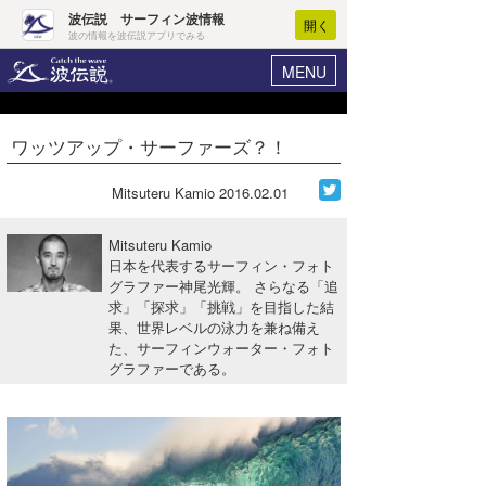
波伝説 サーフィン波情報
開く
波の情報を波伝説アプリでみる
MENU
ニュース
ヘルプ
マイホーム
ワッツアップ・サーファーズ？！
Core Surf Japan
ログイン
コンテスト
Mitsuteru Kamio
2016.02.01
新規会員登録
ファッション/グッズ
Mitsuteru Kamio
波情報･概況
日本を代表するサーフィン・フォト
アート＆エンタメ
グラファー神尾光輝。 さらなる「追
波予想ツール
WAVE HUNTER
求」「探求」「挑戦」を目指した結
コラム
果、世界レベルの泳力を兼ね備え
気象情報
た、サーフィンウォーター・フォト
グラファーである。
トラベル
ニュース
ショップ情報
サーフィンエリアガイド
ショップ情報
ウラナミ
会員メニュー