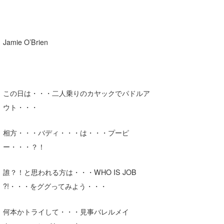
Jamie O’Brien
この日は・・・二人乗りのカヤックでパドルア
ウト・・・
相方・・・バディ・・・は・・・プーピ
ー・・・？！
誰？！と思われる方は・・・WHO IS JOB
?!・・・をググってみよう・・・
何本かトライして・・・見事バレルメイ