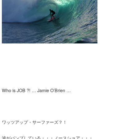
湘南
お知らせ
今月のプレゼント
千葉北
その他
伊豆
ルール＆How to
千葉南
VOTE!
大阪
サーファーズ
四国
沖縄
Who is JOB ?! … Jamie O’Brien …
ワッツアップ・サーファーズ？！
ライター/寄稿メディア
波がパンプしている・・・ノースショア・・・