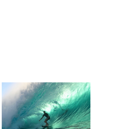
たっちー
ハンマー
まっきー
三輪予報士
小川予報士
上田純子
上條将美
唐澤予報士
SancheZ
ゴン
米山予報士