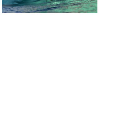
wanda
予報士 hiro.
banpaku
Mr.K
chappy
Romisea