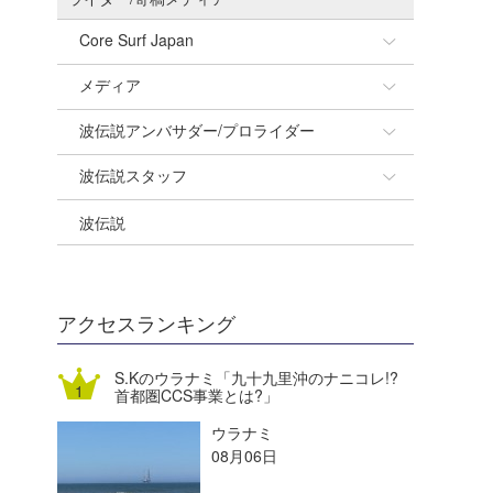
Core Surf Japan
メディア
Naoya Kimoto
波伝説アンバサダー/プロライダー
mitsuteru Kamio
SURFMEDIA
波伝説スタッフ
Yasunari Inoue
Colors MAGAZINE
福島寿実子
波伝説
Yoshiyuki Obata
WAVAL
中浦“JET”章
☆加藤
arukasvision
嵯峨明日香
+☆maki☆+
DELTA FORCE SURF
進士剛光
Aichan
アクセスランキング
CBA Films
田原啓江
chan-U
S.Kのウラナミ「九十九里沖のナニコレ!?
首都圏CCS事業とは?」
熊谷素子
植村未来
ECE
ウラナミ
NOBUFUKU
G◎Da
08月06日