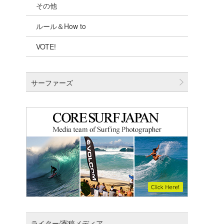
その他
千葉北
ルール＆How to
伊豆
VOTE!
千葉南
大阪
サーファーズ
四国
沖縄
ライター/寄稿メディア